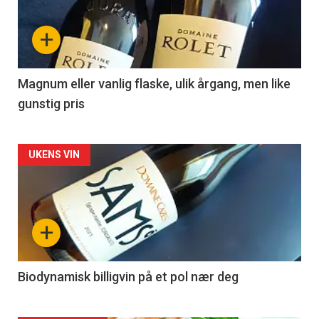
nå
+
-
3
Magnum eller vanlig flaske, ulik årgang, men like
gunstig pris
Forsiden
UKENS VIN
akkurat
nå
+
-
4
Biodynamisk billigvin på et pol nær deg