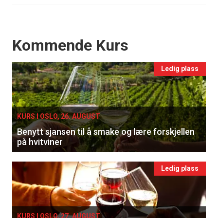
Events
Kommende Kurs
Ledig plass
KURS I OSLO, 26. AUGUST
Benytt sjansen til å smake og lære forskjellen
på hvitviner
Ledig plass
KURS I OSLO, 27. AUGUST