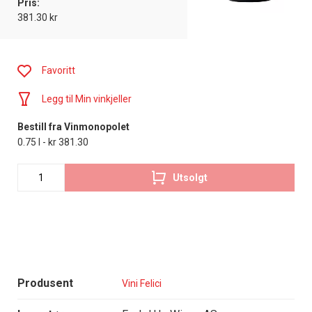
Pris:
381.30 kr
Favoritt
Legg til Min vinkjeller
Bestill fra Vinmonopolet
0.75 l - kr 381.30
Utsolgt
Produsent
Vini Felici