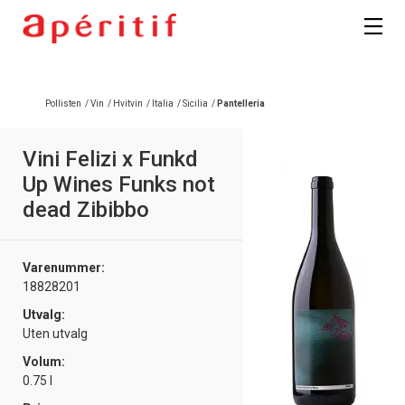
Registrer deg
Pollisten
/
Vin
/
Hvitvin
/
Italia
/
Sicilia
/
Pantelleria
Vini Felizi x Funkd
Up Wines Funks not
dead Zibibbo
Varenummer:
18828201
Utvalg:
Uten utvalg
Volum:
0.75 l