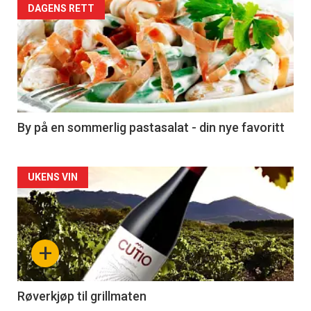
Forsiden
DAGENS RETT
akkurat
nå
-
5
By på en sommerlig pastasalat - din nye favoritt
Forsiden
UKENS VIN
akkurat
nå
+
-
6
Røverkjøp til grillmaten