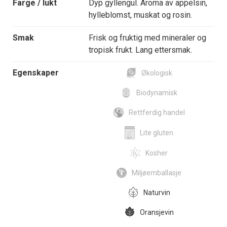
Farge / lukt
Dyp gyllengul. Aroma av appelsin,
hylleblomst, muskat og rosin.
Smak
Frisk og fruktig med mineraler og
tropisk frukt. Lang ettersmak.
Egenskaper
Økologisk
Biodynamisk
Rettferdig handel
Lite gluten
Kosher
Miljøemballasje
Naturvin
Oransjevin