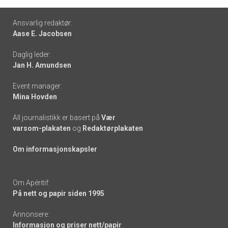
Footer
Ansvarlig redaktør:
Aase E. Jacobsen
-
Daglig leder:
links
Jan H. Amundsen
Event manager:
Mina Hovden
All journalistikk er basert på
Vær
varsom-plakaten
og
Redaktørplakaten
Om informasjonskapsler
Om Apéritif:
På nett og papir siden 1995
Annonsere:
Informasjon og priser nett/papir