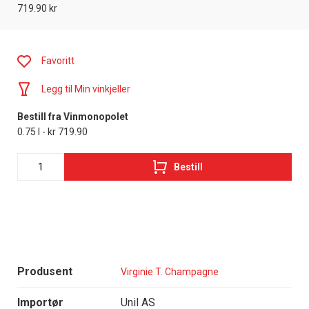
719.90 kr
Favoritt
Legg til Min vinkjeller
Bestill fra Vinmonopolet
0.75 l - kr 719.90
Bestill
Produsent
Virginie T. Champagne
Importør
Unil AS