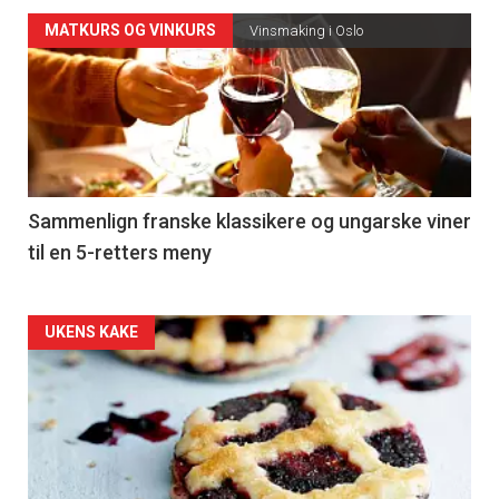
Forsiden
MATKURS OG VINKURS
Vinsmaking i Oslo
akkurat
nå
-
5
Sammenlign franske klassikere og ungarske viner
til en 5-retters meny
Forsiden
UKENS KAKE
akkurat
nå
-