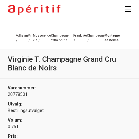
Registrer deg
Pollisten
Vin
Musserende
Champagne,
Frankrike
Champagne
Montagne
/
/
vin
/
extra brut
/
/
/
de Reims
Virginie T. Champagne Grand Cru
Blanc de Noirs
Varenummer:
20778501
Utvalg:
Bestillingsutvalget
Volum:
0.75 l
Pris: