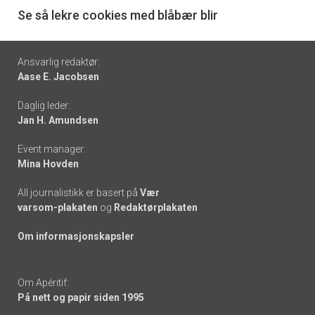
6
Se så lekre cookies med blåbær blir
Footer
Ansvarlig redaktør:
Aase E. Jacobsen
-
Daglig leder:
links
Jan H. Amundsen
Event manager:
Mina Hovden
All journalistikk er basert på
Vær
varsom-plakaten
og
Redaktørplakaten
Om informasjonskapsler
Om Apéritif:
På nett og papir siden 1995