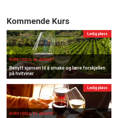
Events
Kommende Kurs
Ledig plass
KURS I OSLO, 26. AUGUST
Benytt sjansen til å smake og lære forskjellen
på hvitviner
Ledig plass
KURS I OSLO, 27. AUGUST