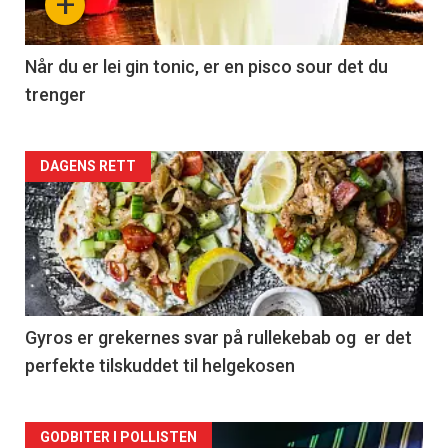
+
Når du er lei gin tonic, er en pisco sour det du
trenger
Forsiden
DAGENS RETT
akkurat
nå
-
2
Gyros er grekernes svar på rullekebab og er det
perfekte tilskuddet til helgekosen
Forsiden
GODBITER I POLLISTEN