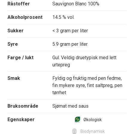
Råstoffer
Sauvignon Blanc 100%
Alkoholprosent
14.5 % vol.
Sukker
< 3 gram per liter
Syre
5.9 gram per liter
Farge / lukt
Gul. Veldig druetypisk med lett
urtepreg
Smak
Fyldig og fruktig med pen fedme,
fin mykere syre, fint saltpreg, pen
tørrhet
Bruksområde
Sjømat med saus
Egenskaper
Økologisk
Biodynamisk