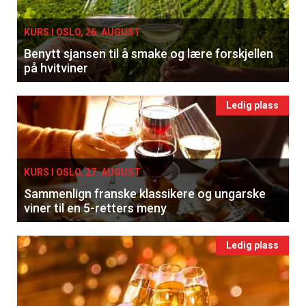
KURS I OSLO, 26. AUGUST
Benytt sjansen til å smake og lære forskjellen
på hvitviner
Ledig plass
KURS I OSLO, 27. AUGUST
Sammenlign franske klassikere og ungarske
viner til en 5-retters meny
Ledig plass