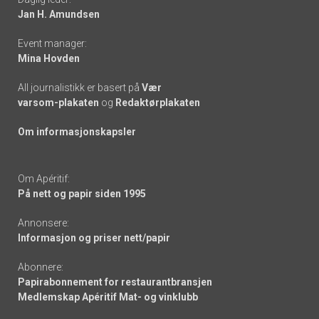
links
Jan H. Amundsen
Event manager:
Mina Hovden
All journalistikk er basert på
Vær
varsom-plakaten
og
Redaktørplakaten
Om informasjonskapsler
Om Apéritif:
På nett og papir siden 1995
Annonsere:
Informasjon og priser nett/papir
Abonnere:
Papirabonnement for restaurantbransjen
Medlemskap Apéritif Mat- og vinklubb