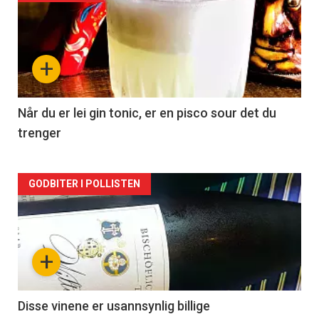
akkurat
nå
+
-
2
Når du er lei gin tonic, er en pisco sour det du
trenger
Forsiden
GODBITER I POLLISTEN
akkurat
nå
+
-
3
Disse vinene er usannsynlig billige