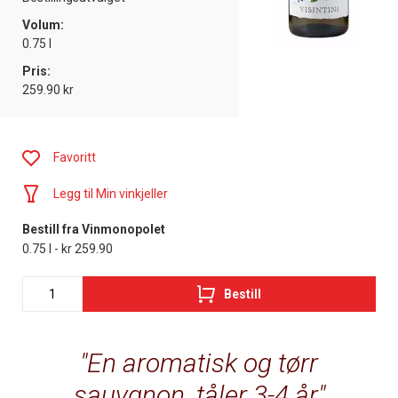
Volum:
0.75 l
Pris:
259.90 kr
Favoritt
Legg til Min vinkjeller
Bestill fra Vinmonopolet
0.75 l - kr 259.90
Bestill
En aromatisk og tørr
sauvgnon, tåler 3-4 år