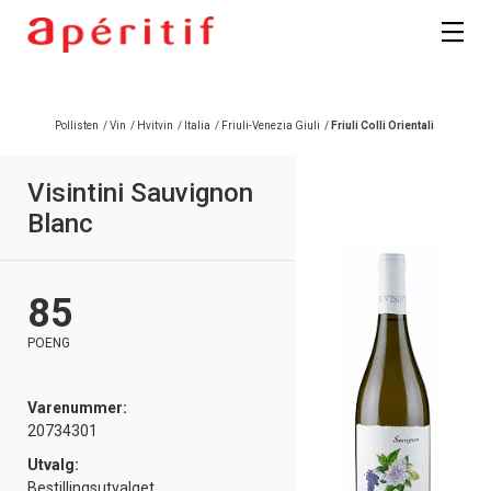
Pollisten
/
Vin
/
Hvitvin
/
Italia
/
Friuli-Venezia Giuli
/
Friuli Colli Orientali
Visintini Sauvignon
Blanc
85
POENG
Varenummer:
20734301
Utvalg:
Bestillingsutvalget