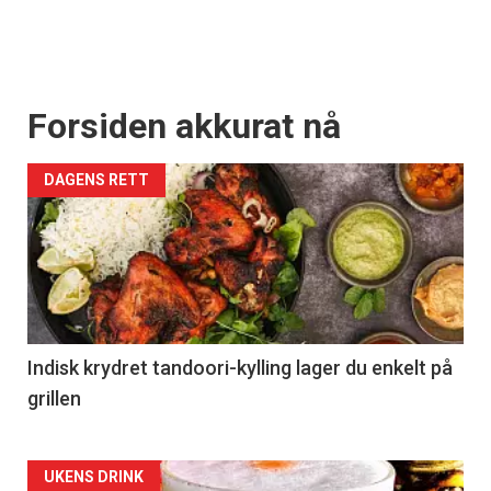
Forsiden akkurat nå
DAGENS RETT
Indisk krydret tandoori-kylling lager du enkelt på
grillen
Forsiden
UKENS DRINK