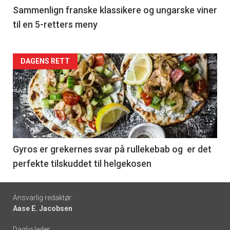
5
Sammenlign franske klassikere og ungarske viner
til en 5-retters meny
Forsiden
DAGENS RETT
akkurat
nå
-
6
Gyros er grekernes svar på rullekebab og er det
perfekte tilskuddet til helgekosen
Footer
Ansvarlig redaktør:
Aase E. Jacobsen
-
Daglig leder: