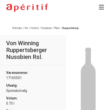
Registrer deg
Pollisten
/
Vin
/
Hvitvin
/
Tyskland
/
Pfalz
/
Ruppertsberg
Von Winning
Ruppertsberger
Nussbien Rsl.
Varenummer:
17165501
Utvalg:
Spesialutvalg
Volum:
0.75 l