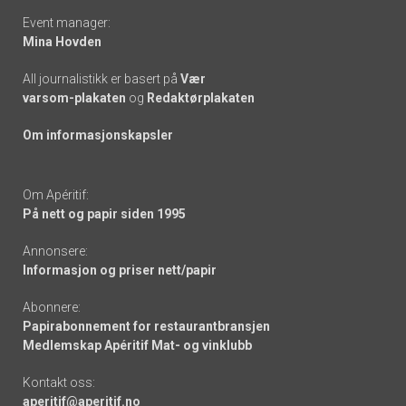
Event manager:
Mina Hovden
All journalistikk er basert på
Vær
varsom-plakaten
og
Redaktørplakaten
Om informasjonskapsler
Om Apéritif:
På nett og papir siden 1995
Annonsere:
Informasjon og priser nett/papir
Abonnere:
Papirabonnement for restaurantbransjen
Medlemskap Apéritif Mat- og vinklubb
Kontakt oss:
aperitif@aperitif.no