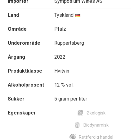
Importør
Symposium Wines AS
Land
Tyskland
Område
Pfalz
Underområde
Ruppertsberg
Årgang
2022
Produktklasse
Hvitvin
Alkoholprosent
12 % vol.
Sukker
5 gram per liter
Egenskaper
Økologisk
Biodynamisk
Rettferdig handel