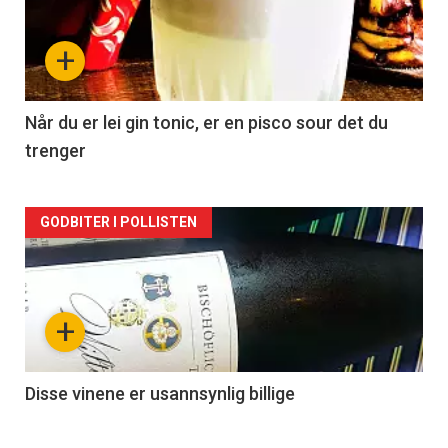
nå
+
-
2
Når du er lei gin tonic, er en pisco sour det du
trenger
Forsiden
GODBITER I POLLISTEN
akkurat
nå
+
-
3
Disse vinene er usannsynlig billige