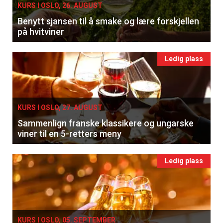
KURS I OSLO, 26. AUGUST
Benytt sjansen til å smake og lære forskjellen
på hvitviner
Ledig plass
KURS I OSLO, 27. AUGUST
Sammenlign franske klassikere og ungarske
viner til en 5-retters meny
Ledig plass
KURS I OSLO, 05. SEPTEMBER