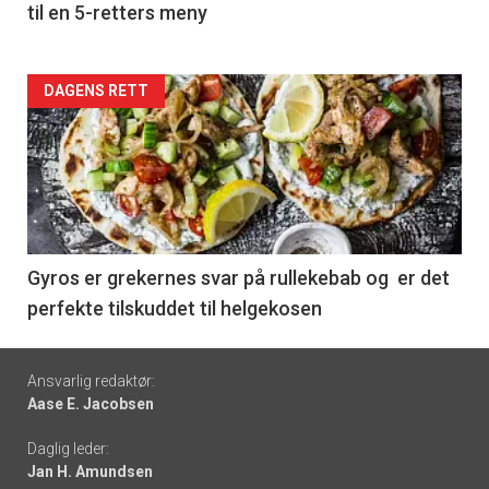
til en 5-retters meny
Forsiden
DAGENS RETT
akkurat
nå
-
6
Gyros er grekernes svar på rullekebab og er det
perfekte tilskuddet til helgekosen
Footer
Ansvarlig redaktør:
Aase E. Jacobsen
-
Daglig leder:
links
Jan H. Amundsen