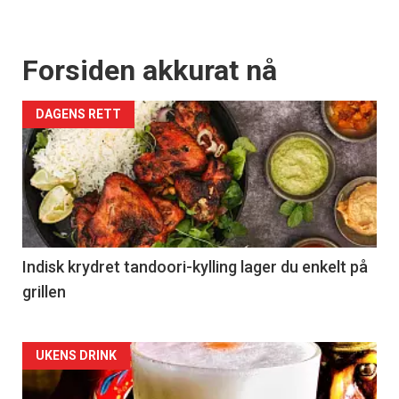
Forsiden akkurat nå
DAGENS RETT
Indisk krydret tandoori-kylling lager du enkelt på
grillen
Forsiden
UKENS DRINK
akkurat