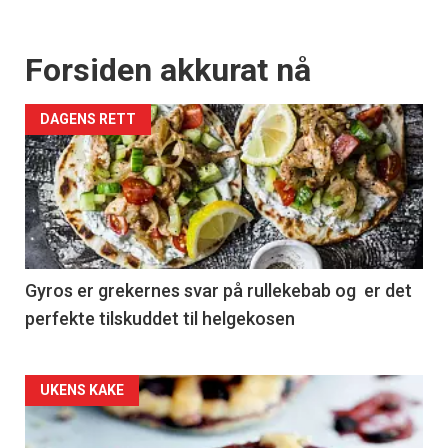
Forsiden akkurat nå
DAGENS RETT
Gyros er grekernes svar på rullekebab og er det
perfekte tilskuddet til helgekosen
Forsiden
UKENS KAKE
akkurat