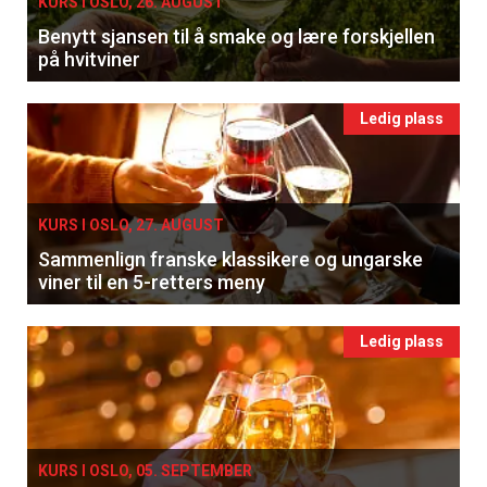
KURS I OSLO, 26. AUGUST
Benytt sjansen til å smake og lære forskjellen
på hvitviner
Ledig plass
KURS I OSLO, 27. AUGUST
Sammenlign franske klassikere og ungarske
viner til en 5-retters meny
Ledig plass
KURS I OSLO, 05. SEPTEMBER