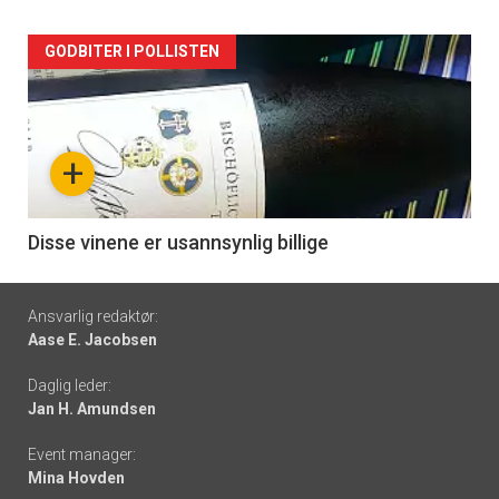
Forsiden
GODBITER I POLLISTEN
akkurat
nå
+
-
6
Disse vinene er usannsynlig billige
Footer
Ansvarlig redaktør:
Aase E. Jacobsen
-
Daglig leder:
links
Jan H. Amundsen
Event manager:
Mina Hovden