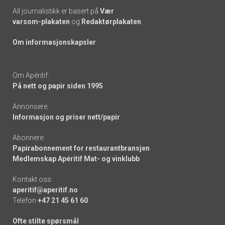
All journalistikk er basert på
Vær
varsom-plakaten
og
Redaktørplakaten
Om informasjonskapsler
Om Apéritif:
På nett og papir siden 1995
Annonsere:
Informasjon og priser nett/papir
Abonnere:
Papirabonnement for restaurantbransjen
Medlemskap Apéritif Mat- og vinklubb
Kontakt oss:
aperitif@aperitif.no
Telefon
+47 21 45 61 60
Ofte stilte spørsmål