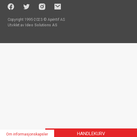
socials
Copyright 1995-2023 © Apéritif AS
Utviklet av
Ideo Solutions AS
Handlekurv
HANDLEKURV
Om informasjonskapsler