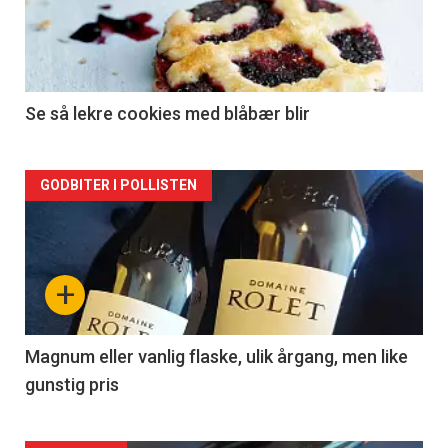
nå
-
2
Se så lekre cookies med blåbær blir
Forsiden
GODBITER I POLLISTEN
akkurat
nå
+
-
3
Magnum eller vanlig flaske, ulik årgang, men like
gunstig pris