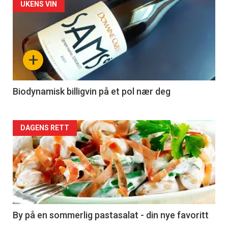
Forsiden
UKENS VIN
akkurat
nå
+
-
4
Biodynamisk billigvin på et pol nær deg
Forsiden
DAGENS RETT
akkurat
nå
-
5
By på en sommerlig pastasalat - din nye favoritt