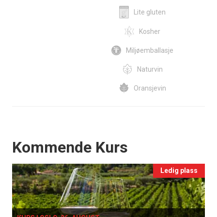
Lite gluten
Kosher
Miljøemballasje
Naturvin
Oransjevin
Events
Kommende Kurs
Ledig plass