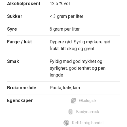
Alkoholprosent
12.5 % vol.
Sukker
< 3 gram per liter
Syre
6 gram per liter
Farge / lukt
Dypere rød. Syrlig mørkere rød
frukt, litt skog og grønt.
Smak
Fyldig med god mykhet og
syrlighet, god tørrhet og pen
lengde
Bruksområde
Pasta, kalv, lam
Egenskaper
Økologisk
Biodynamisk
Rettferdig handel