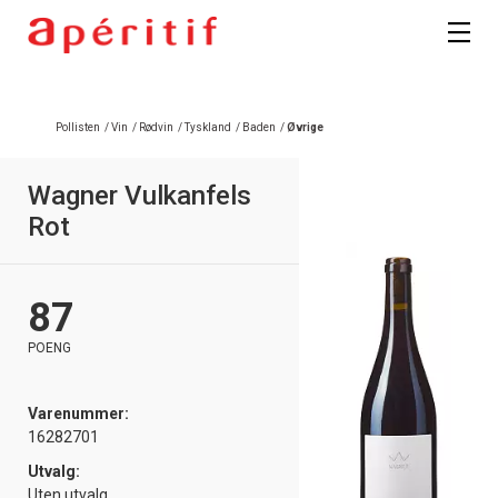
Pollisten
/
Vin
/
Rødvin
/
Tyskland
/
Baden
/
Øvrige
Wagner Vulkanfels
Rot
87
POENG
Varenummer:
16282701
Utvalg:
Uten utvalg