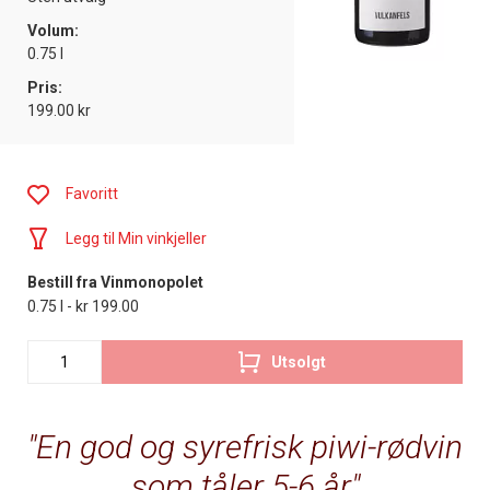
Volum:
0.75 l
Pris:
199.00 kr
Favoritt
Legg til Min vinkjeller
Bestill fra Vinmonopolet
0.75 l - kr 199.00
Utsolgt
En god og syrefrisk piwi-rødvin
som tåler 5-6 år