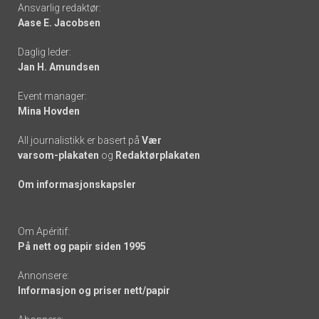
Footer
Ansvarlig redaktør:
Aase E. Jacobsen
-
Daglig leder:
links
Jan H. Amundsen
Event manager:
Mina Hovden
All journalistikk er basert på
Vær
varsom-plakaten
og
Redaktørplakaten
Om informasjonskapsler
Om Apéritif:
På nett og papir siden 1995
Annonsere:
Informasjon og priser nett/papir