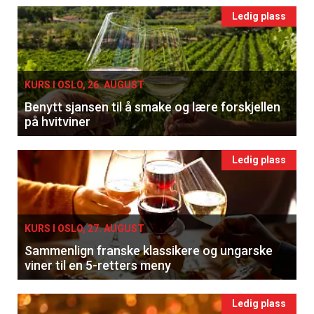
Ledig plass
KURS I OSLO, 26. AUGUST
Benytt sjansen til å smake og lære forskjellen
på hvitviner
Ledig plass
KURS I OSLO, 27. AUGUST
Sammenlign franske klassikere og ungarske
viner til en 5-retters meny
Ledig plass