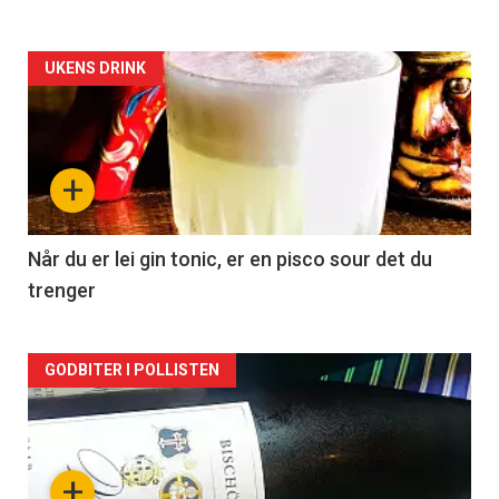
Forsiden
UKENS DRINK
akkurat
nå
+
-
2
Når du er lei gin tonic, er en pisco sour det du
trenger
Forsiden
GODBITER I POLLISTEN
akkurat
nå
+