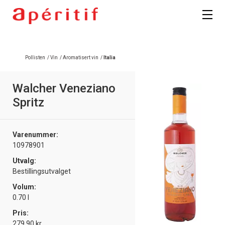
Pollisten
/
Vin
/
Aromatisert vin
/
Italia
Walcher Veneziano
Spritz
Varenummer:
10978901
Utvalg:
Bestillingsutvalget
Volum:
0.70 l
Pris:
279.90 kr