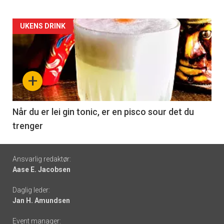
Forsiden
UKENS DRINK
akkurat
nå
+
-
6
Når du er lei gin tonic, er en pisco sour det du
trenger
Footer
Ansvarlig redaktør:
Aase E. Jacobsen
-
Daglig leder:
links
Jan H. Amundsen
Event manager: