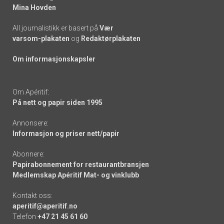
Mina Hovden
All journalistikk er basert på
Vær
varsom-plakaten
og
Redaktørplakaten
Om informasjonskapsler
Om Apéritif:
På nett og papir siden 1995
Annonsere:
Informasjon og priser nett/papir
Abonnere:
Papirabonnement for restaurantbransjen
Medlemskap Apéritif Mat- og vinklubb
Kontakt oss:
aperitif@aperitif.no
Telefon
+47 21 45 61 60