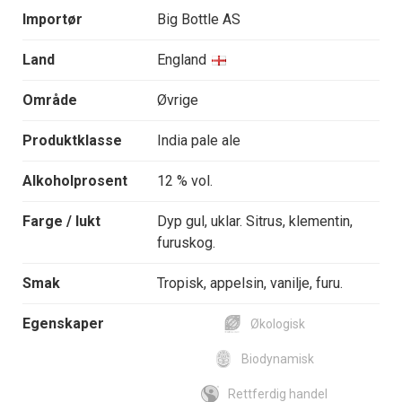
Importør
Big Bottle AS
Land
England
Område
Øvrige
Produktklasse
India pale ale
Alkoholprosent
12 % vol.
Farge / lukt
Dyp gul, uklar. Sitrus, klementin,
furuskog.
Smak
Tropisk, appelsin, vanilje, furu.
Egenskaper
Økologisk
Biodynamisk
Rettferdig handel