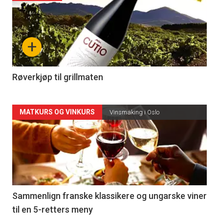
akkurat
nå
+
-
4
Røverkjøp til grillmaten
Forsiden
MATKURS OG VINKURS
Vinsmaking i Oslo
akkurat
nå
-
5
Sammenlign franske klassikere og ungarske viner
til en 5-retters meny