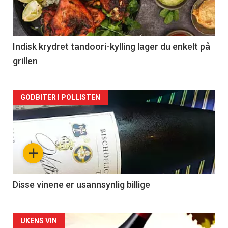
nå
-
2
Indisk krydret tandoori-kylling lager du enkelt på
grillen
Forsiden
GODBITER I POLLISTEN
akkurat
nå
+
-
3
Disse vinene er usannsynlig billige
Forsiden
UKENS VIN