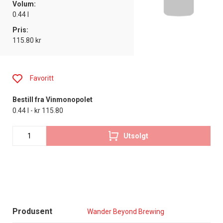
Volum:
0.44 l
Pris:
115.80 kr
Favoritt
Bestill fra Vinmonopolet
0.44 l - kr 115.80
Utsolgt
Produsent
Wander Beyond Brewing