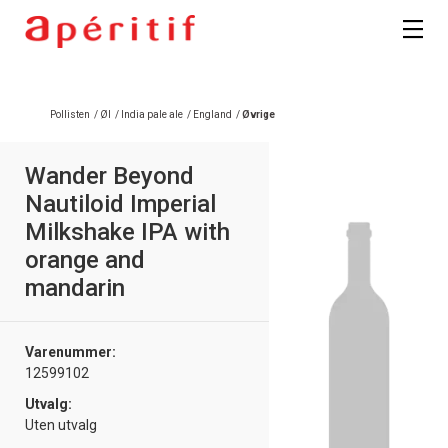
Pollisten
/
Øl
/
India pale ale
/
England
/
Øvrige
Wander Beyond
Nautiloid Imperial
Milkshake IPA with
orange and
mandarin
Varenummer:
12599102
Utvalg:
Uten utvalg