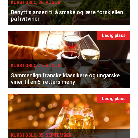
KURS I OSLO, 26. AUGUST
Benytt sjansen til å smake og lære forskjellen
på hvitviner
Ledig plass
KURS I OSLO, 27. AUGUST
Sammenlign franske klassikere og ungarske
viner til en 5-retters meny
Ledig plass
KURS I OSLO, 05. SEPTEMBER