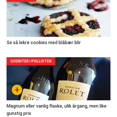
akkurat
nå
-
2
Se så lekre cookies med blåbær blir
Forsiden
GODBITER I POLLISTEN
akkurat
nå
+
-
3
Magnum eller vanlig flaske, ulik årgang, men like
gunstig pris