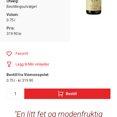
Utvalg:
Bestillingsutvalget
Volum:
0.75 l
Pris:
319.90 kr
Favoritt
Legg til Min vinkjeller
Bestill fra Vinmonopolet
0.75 l - kr 319.90
Bestill
En litt fet og modenfruktig