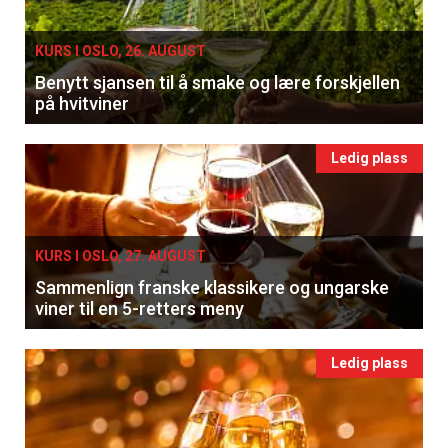
KURS I OSLO, 26. AUGUST
Benytt sjansen til å smake og lære forskjellen
på hvitviner
Ledig plass
KURS I OSLO, 27. AUGUST
Sammenlign franske klassikere og ungarske
viner til en 5-retters meny
Ledig plass