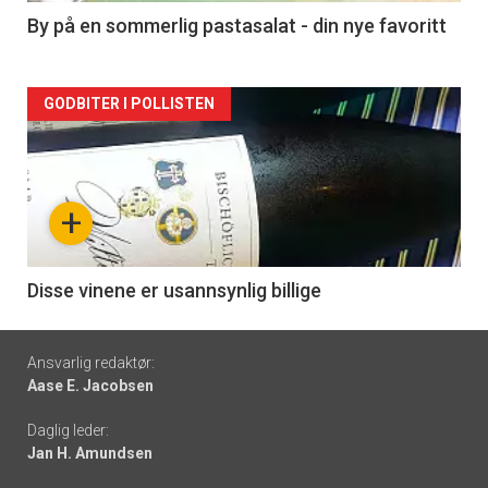
5
By på en sommerlig pastasalat - din nye favoritt
Forsiden
GODBITER I POLLISTEN
akkurat
nå
+
-
6
Disse vinene er usannsynlig billige
Footer
Ansvarlig redaktør:
Aase E. Jacobsen
-
Daglig leder:
links
Jan H. Amundsen