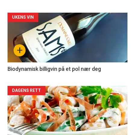
Forsiden
UKENS VIN
akkurat
nå
+
-
4
Biodynamisk billigvin på et pol nær deg
Forsiden
DAGENS RETT
akkurat
nå
-