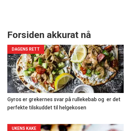
Forsiden akkurat nå
DAGENS RETT
Gyros er grekernes svar på rullekebab og er det
perfekte tilskuddet til helgekosen
Forsiden
UKENS KAKE