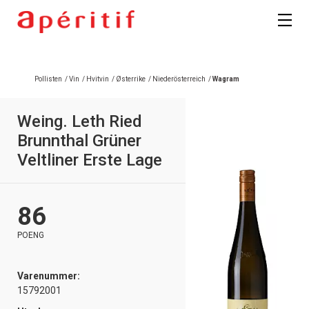
Pollisten
/
Vin
/
Hvitvin
/
Østerrike
/
Niederösterreich
/
Wagram
Weing. Leth Ried
Brunnthal Grüner
Veltliner Erste Lage
86
POENG
Varenummer:
15792001