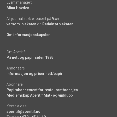
Event manager:
Mina Hovden
All journalistikk er basert på
Vær
varsom-plakaten
og
Redaktørplakaten
Om informasjonskapsler
Om Apéritif:
På nett og papir siden 1995
Annonsere:
Informasjon og priser nett/papir
Abonnere:
Papirabonnement for restaurantbransjen
Medlemskap Apéritif Mat- og vinklubb
Kontakt oss:
aperitif@aperitif.no
Telefon
+47 21 45 61 60