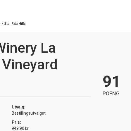
/
Sta. Rita Hills
Winery La
 Vineyard
91
POENG
Utvalg:
Bestillingsutvalget
Pris:
949.90 kr