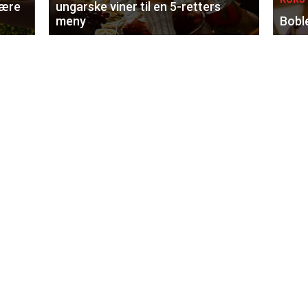
lære
ungarske viner til en 5-retters
meny
Bobl