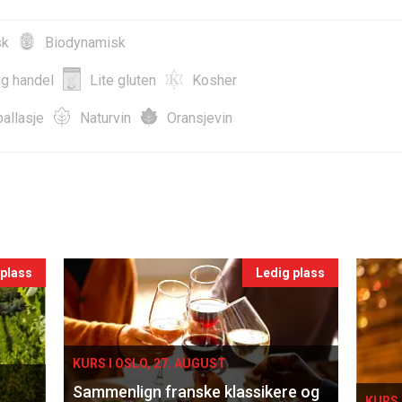
sk
Biodynamisk
ig handel
Lite gluten
Kosher
allasje
Naturvin
Oransjevin
 plass
Ledig plass
KURS I OSLO, 27. AUGUST
Sammenlign franske klassikere og
KURS 