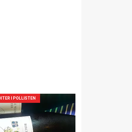
siden
ITER I POLLISTEN
urat