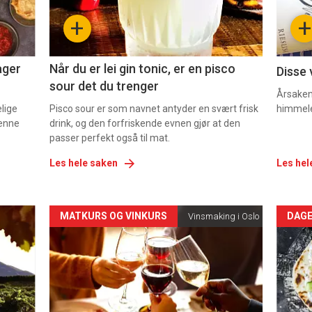
-
-
+
+
2
3
ager
Når du er lei gin tonic, er en pisco
Disse 
sour det du trenger
Årsaken 
elige
Pisco sour er som navnet antyder en svært frisk
himmel
denne
drink, og den forfriskende evnen gjør at den
passer perfekt også til mat.
Les hele saken
Les hel
Forsiden
For
MATKURS OG VINKURS
DAGE
Vinsmaking i Oslo
akkurat
akk
nå
nå
-
-