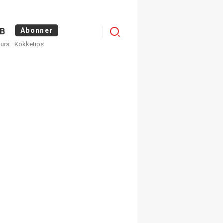
Menu
B
Abonner
kurs
Kokketips
profile
egistrer deg