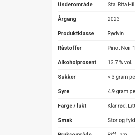
Underområde
Sta. Rita Hil
Årgang
2023
Produktklasse
Rødvin
Råstoffer
Pinot Noir
Alkoholprosent
13.7 % vol.
Sukker
< 3 gram per
Syre
4.9 gram per
Farge / lukt
Klar rød. Lit
Smak
Stor og fyld
Bruksområde
Biff, lam