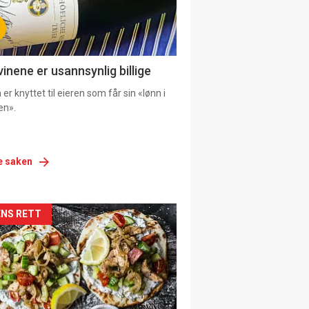
vinene er usannsynlig billige
er knyttet til eieren som får sin «lønn i
en».
e saken
siden
NS RETT
urat