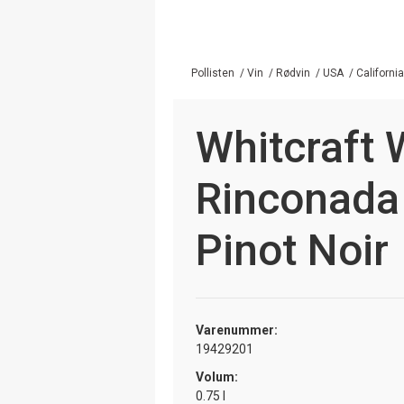
Pollisten
/
Vin
/
Rødvin
/
USA
/
California
Whitcraft 
Rinconada
Pinot Noir
Varenummer:
19429201
Volum:
0.75 l