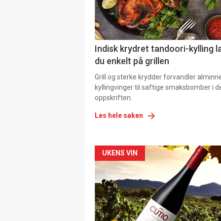
Indisk krydret tandoori-kylling l
du enkelt på grillen
Grill og sterke krydder forvandler alminn
kyllingvinger til saftige smaksbomber i 
oppskriften.
Les hele saken
Forsiden
UKENS VIN
akkurat
nå
-