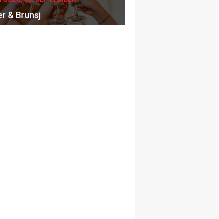
er & Brunsj