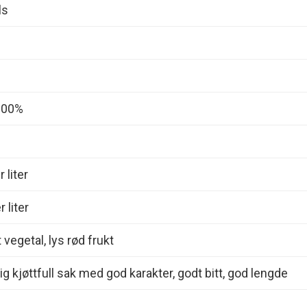
ls
 100%
 liter
 liter
t vegetal, lys rød frukt
ig kjøttfull sak med god karakter, godt bitt, god lengde