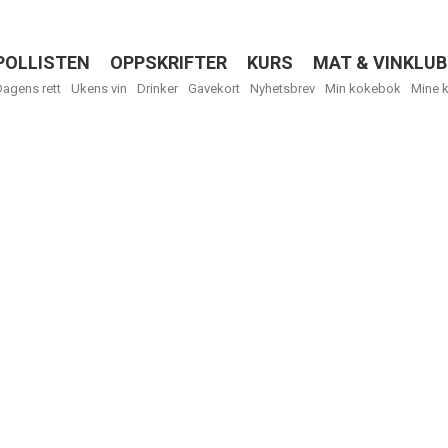
POLLISTEN
OPPSKRIFTER
KURS
MAT & VINKLUB
Menu
Dagens rett
Ukens vin
Drinker
Gavekort
Nyhetsbrev
Min kokebok
Mine 
R