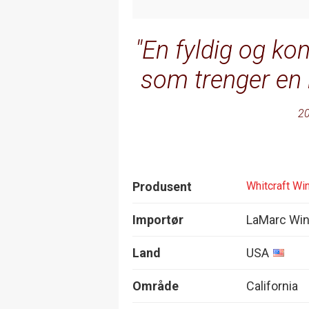
En fyldig og kon
som trenger en 
20
Produsent
Whitcraft Wi
Importør
LaMarc Wi
Land
USA
Område
California