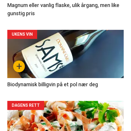
3
Magnum eller vanlig flaske, ulik årgang, men like
gunstig pris
Forsiden
UKENS VIN
akkurat
nå
+
-
4
Biodynamisk billigvin på et pol nær deg
Forsiden
DAGENS RETT
akkurat