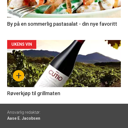
nå
-
5
By på en sommerlig pastasalat - din nye favoritt
Forsiden
UKENS VIN
akkurat
nå
+
-
6
Røverkjøp til grillmaten
Footer
Ansvarlig redaktør:
Aase E. Jacobsen
-