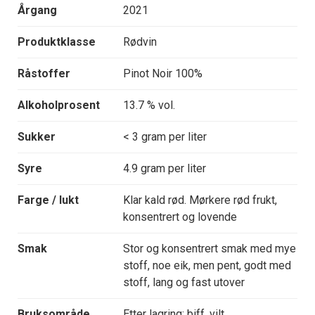
Årgang
2021
Produktklasse
Rødvin
Råstoffer
Pinot Noir 100%
Alkoholprosent
13.7 % vol.
Sukker
< 3 gram per liter
Syre
4.9 gram per liter
Farge / lukt
Klar kald rød. Mørkere rød frukt,
konsentrert og lovende
Smak
Stor og konsentrert smak med mye
stoff, noe eik, men pent, godt med
stoff, lang og fast utover
Bruksområde
Etter lagring: biff, vilt