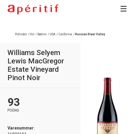
Registrer deg
Pollisten
/
Vin
/
Rødvin
/
USA
/
California
/
Russian River Valley
Williams Selyem
Lewis MacGregor
Estate Vineyard
Pinot Noir
93
POENG
Varenummer: