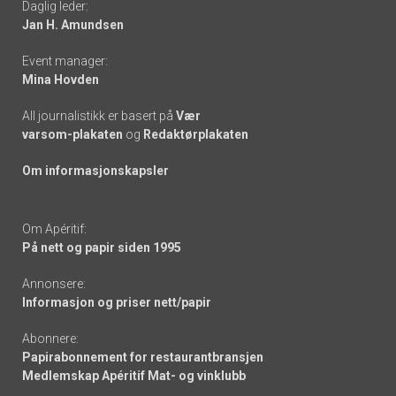
Daglig leder:
links
Jan H. Amundsen
Event manager:
Mina Hovden
All journalistikk er basert på
Vær
varsom-plakaten
og
Redaktørplakaten
Om informasjonskapsler
Om Apéritif:
På nett og papir siden 1995
Annonsere:
Informasjon og priser nett/papir
Abonnere:
Papirabonnement for restaurantbransjen
Medlemskap Apéritif Mat- og vinklubb