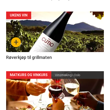
Forsiden
UKENS VIN
akkurat
nå
+
-
4
Røverkjøp til grillmaten
Forsiden
MATKURS OG VINKURS
Vinsmaking i Oslo
akkurat
nå
-