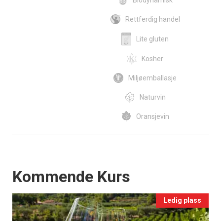
Biodynamisk
Rettferdig handel
Lite gluten
Kosher
Miljøemballasje
Naturvin
Oransjevin
Events
Kommende Kurs
Ledig plass