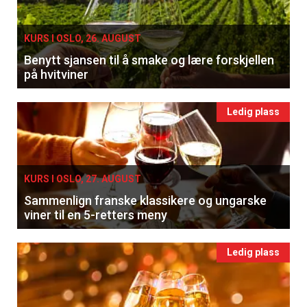
KURS I OSLO, 26. AUGUST
Benytt sjansen til å smake og lære forskjellen
på hvitviner
Ledig plass
KURS I OSLO, 27. AUGUST
Sammenlign franske klassikere og ungarske
viner til en 5-retters meny
Ledig plass