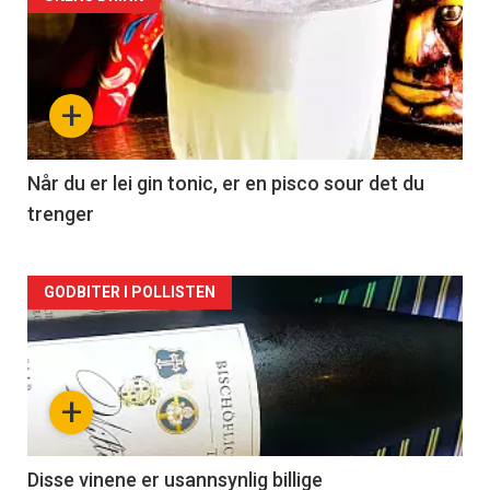
Forsiden
akkurat
nå
+
-
2
Når du er lei gin tonic, er en pisco sour det du
trenger
Forsiden
GODBITER I POLLISTEN
akkurat
nå
+
-
3
Disse vinene er usannsynlig billige