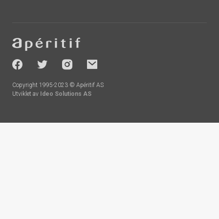
Footer
-
socials
Copyright 1995-2023 © Apéritif AS
Utviklet av
Ideo Solutions AS
Handlekurv