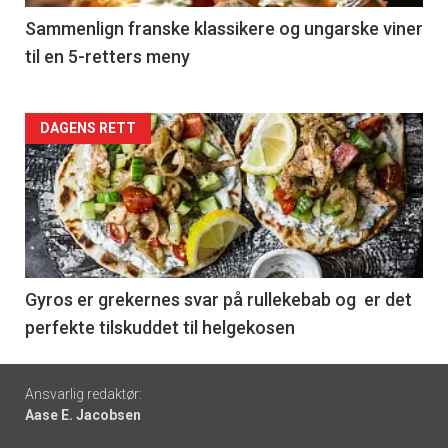
5
Sammenlign franske klassikere og ungarske viner
til en 5-retters meny
Forsiden
DAGENS RETT
akkurat
nå
-
6
Gyros er grekernes svar på rullekebab og er det
perfekte tilskuddet til helgekosen
Footer
Ansvarlig redaktør:
Aase E. Jacobsen
-