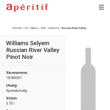
Pollisten
/
Vin
/
Rødvin
/
USA
/
California
/
Russian River Valley
Williams Selyem
Russian River Valley
Pinot Noir
Varenummer:
18784001
Utvalg:
Spesialutvalg
Volum:
0.75 l