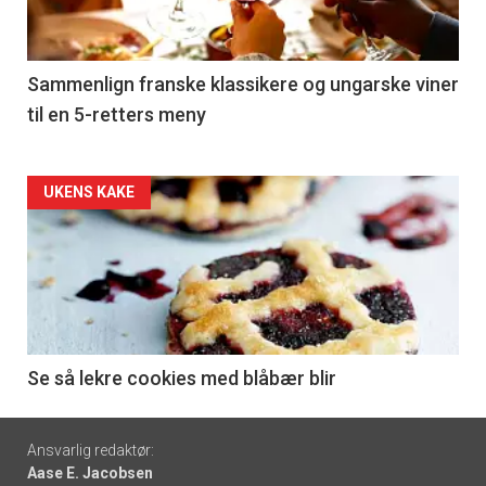
-
5
Sammenlign franske klassikere og ungarske viner
til en 5-retters meny
Forsiden
UKENS KAKE
akkurat
nå
-
6
Se så lekre cookies med blåbær blir
Footer
Ansvarlig redaktør:
Aase E. Jacobsen
-