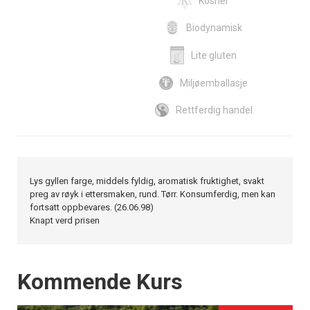
Kosher
Biodynamisk
Lite gluten
Miljøemballasje
Rettferdig handel
Lys gyllen farge, middels fyldig, aromatisk fruktighet, svakt
preg av røyk i ettersmaken, rund. Tørr. Konsumferdig, men kan
fortsatt oppbevares. (26.06.98)
Knapt verd prisen
Events
Kommende Kurs