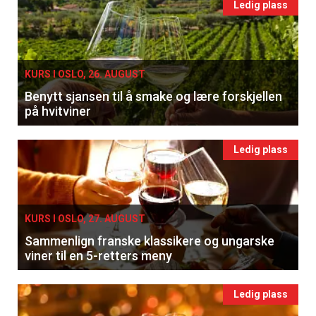
Ledig plass
KURS I OSLO, 26. AUGUST
Benytt sjansen til å smake og lære forskjellen
på hvitviner
Ledig plass
KURS I OSLO, 27. AUGUST
Sammenlign franske klassikere og ungarske
viner til en 5-retters meny
Ledig plass