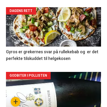
Forsiden
DAGENS RETT
akkurat
nå
-
2
Gyros er grekernes svar på rullekebab og er det
perfekte tilskuddet til helgekosen
Forsiden
GODBITER I POLLISTEN
akkurat
nå
+
-