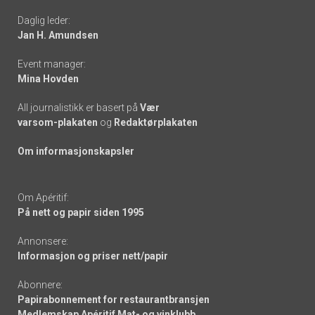
Daglig leder:
links
Jan H. Amundsen
Event manager:
Mina Hovden
All journalistikk er basert på
Vær
varsom-plakaten
og
Redaktørplakaten
Om informasjonskapsler
Om Apéritif:
På nett og papir siden 1995
Annonsere:
Informasjon og priser nett/papir
Abonnere:
Papirabonnement for restaurantbransjen
Medlemskap Apéritif Mat- og vinklubb