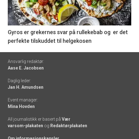
nå
-
6
Gyros er grekernes svar på rullekebab og er det
perfekte tilskuddet til helgekosen
Footer
Ansvarlig redaktør:
Aase E. Jacobsen
-
Daglig leder:
links
Jan H. Amundsen
Event manager:
Mina Hovden
All journalistikk er basert på
Vær
varsom-plakaten
og
Redaktørplakaten
Om informasjonskapsler