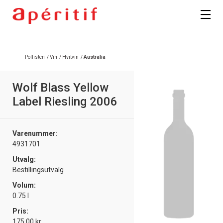
Registrer deg
Pollisten
/
Vin
/
Hvitvin
/
Australia
Wolf Blass Yellow
Label Riesling 2006
Varenummer:
4931701
Utvalg:
Bestillingsutvalg
Volum:
0.75 l
Pris:
175.00 kr