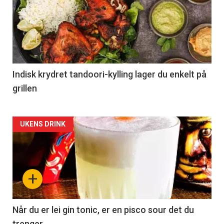
Indisk krydret tandoori-kylling lager du enkelt på
grillen
Forsiden
UKENS DRINK
akkurat
nå
+
-
2
Når du er lei gin tonic, er en pisco sour det du
trenger