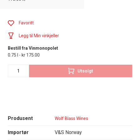
Favoritt
Legg til Min vinkjeller
Bestill fra Vinmonopolet
0.75 l - kr 175.00
Utsolgt
Produsent
Wolf Blass Wines
Importør
V&S Norway