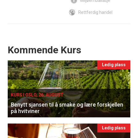
Miljøemballasje
Rettferdig handel
Events
Kommende Kurs
Ledig plass
KURS I OSLO, 26. AUGUST
Benytt sjansen til å smake og lære forskjellen
på hvitviner
Ledig plass