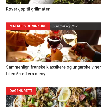
4
Røverkjøp til grillmaten
Forsiden
MATKURS OG VINKURS
Vinsmaking i Oslo
akkurat
nå
-
5
Sammenlign franske klassikere og ungarske viner
til en 5-retters meny
Forsiden
DAGENS RETT
akkurat