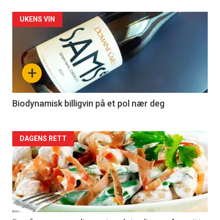
Forsiden
UKENS VIN
akkurat
nå
+
-
4
Biodynamisk billigvin på et pol nær deg
Forsiden
DAGENS RETT
akkurat
nå
-