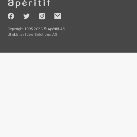
-
socials
Copyright 1995-2023 © Apéritif AS
Utviklet av
Ideo Solutions AS
Handlekurv