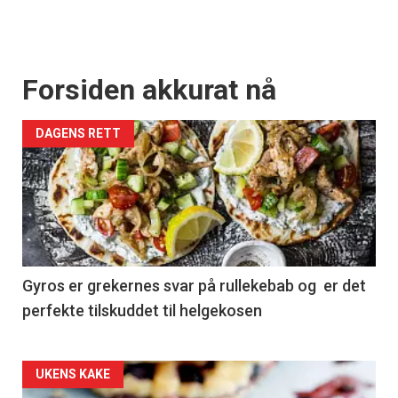
Forsiden akkurat nå
DAGENS RETT
Gyros er grekernes svar på rullekebab og er det
perfekte tilskuddet til helgekosen
Forsiden
UKENS KAKE