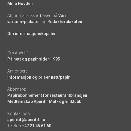
Mina Hovden
All journalistikk er basert på
Vær
varsom-plakaten
og
Redaktørplakaten
Om informasjonskapsler
Om Apéritif:
På nett og papir siden 1995
Annonsere:
Informasjon og priser nett/papir
Abonnere:
Papirabonnement for restaurantbransjen
Medlemskap Apéritif Mat- og vinklubb
Kontakt oss:
aperitif@aperitif.no
Telefon
+47 21 45 61 60