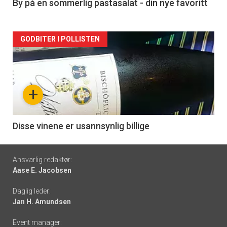
5
By på en sommerlig pastasalat - din nye favoritt
Forsiden
GODBITER I POLLISTEN
akkurat
nå
+
-
6
Disse vinene er usannsynlig billige
Footer
Ansvarlig redaktør:
Aase E. Jacobsen
-
Daglig leder:
links
Jan H. Amundsen
Event manager: