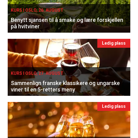
KURS I OSLO, 26. AUGUST
Benytt sjansen til å smake og lære forskjellen
på hvitviner
Ledig plass
KURS I OSLO, 27. AUGUST
Sammenlign franske klassikere og ungarske
viner til en 5-retters meny
Ledig plass