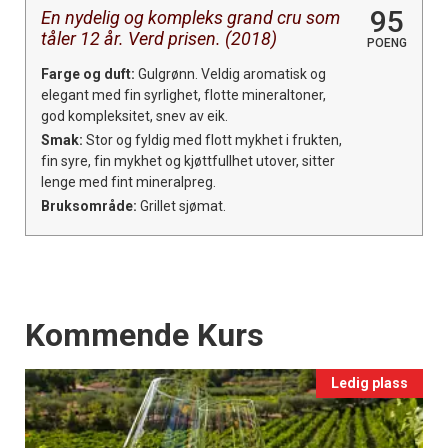
95
En nydelig og kompleks grand cru som
tåler 12 år. Verd prisen. (2018)
POENG
Farge og duft:
Gulgrønn. Veldig aromatisk og
elegant med fin syrlighet, flotte mineraltoner,
god kompleksitet, snev av eik.
Smak:
Stor og fyldig med flott mykhet i frukten,
fin syre, fin mykhet og kjøttfullhet utover, sitter
lenge med fint mineralpreg.
Bruksområde:
Grillet sjømat.
Events
Kommende Kurs
Ledig plass