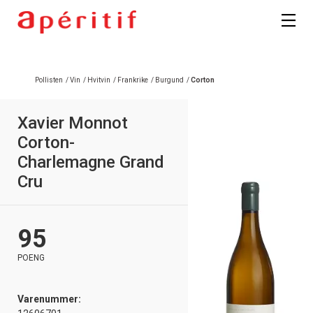
Pollisten
/
Vin
/
Hvitvin
/
Frankrike
/
Burgund
/
Corton
Xavier Monnot
Corton-
Charlemagne Grand
Cru
95
POENG
Varenummer: