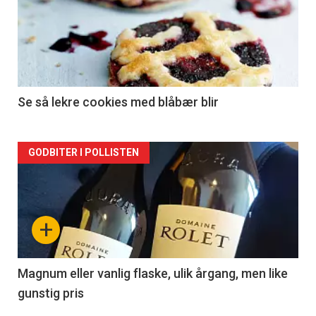
akkurat
nå
-
2
Se så lekre cookies med blåbær blir
Forsiden
GODBITER I POLLISTEN
akkurat
nå
+
-
3
Magnum eller vanlig flaske, ulik årgang, men like
gunstig pris