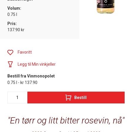
Volum:
0.75 l
Pris:
137.90 kr
Favoritt
Legg til Min vinkjeller
Bestill fra Vinmonopolet
0.75 l - kr 137.90
Bestill
En tørr og litt bitter rosevin, nå