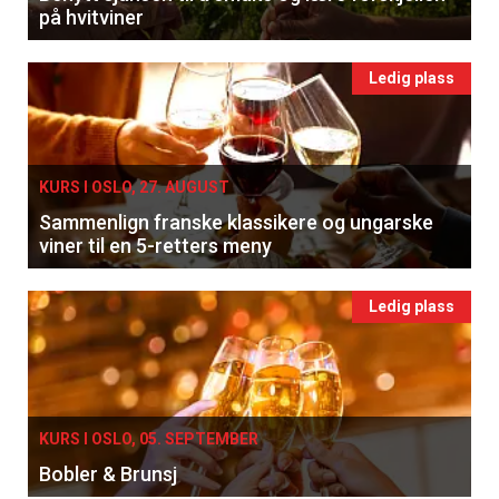
på hvitviner
Ledig plass
KURS I OSLO, 27. AUGUST
Sammenlign franske klassikere og ungarske
viner til en 5-retters meny
Ledig plass
KURS I OSLO, 05. SEPTEMBER
Bobler & Brunsj