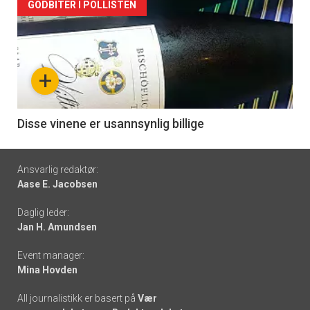
Forsiden
GODBITER I POLLISTEN
akkurat
nå
+
-
6
Disse vinene er usannsynlig billige
Footer
Ansvarlig redaktør:
Aase E. Jacobsen
-
Daglig leder:
links
Jan H. Amundsen
Event manager:
Mina Hovden
All journalistikk er basert på
Vær