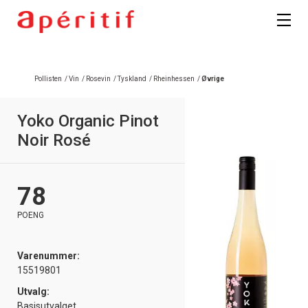
Pollisten
/
Vin
/
Rosevin
/
Tyskland
/
Rheinhessen
/
Øvrige
Yoko Organic Pinot
Noir Rosé
78
POENG
Varenummer:
15519801
Utvalg:
Basisutvalget