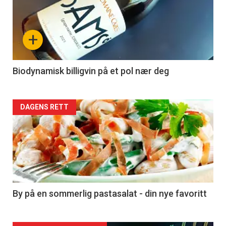
akkurat
nå
+
-
4
Biodynamisk billigvin på et pol nær deg
Forsiden
DAGENS RETT
akkurat
nå
-
5
By på en sommerlig pastasalat - din nye favoritt