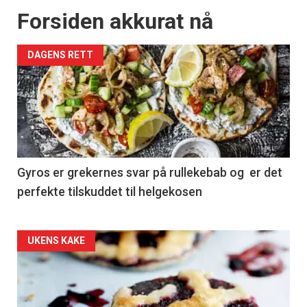
Forsiden akkurat nå
DAGENS RETT
Gyros er grekernes svar på rullekebab og er det
perfekte tilskuddet til helgekosen
Forsiden
UKENS KAKE
akkurat
nå