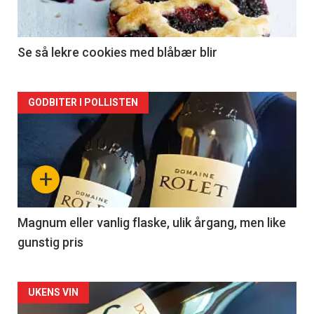
-
2
Se så lekre cookies med blåbær blir
Forsiden
GODBITER I POLLISTEN
akkurat
nå
+
-
3
Magnum eller vanlig flaske, ulik årgang, men like
gunstig pris
Forsiden
UKENS VIN