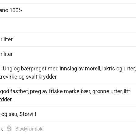
iano 100%
 liter
 liter
. Ung og bærpreget med innslag av morell, lakris og urter,
, trevirke og svalt krydder.
god fasthet, preg av friske mørke bær, grønne urter, litt
ydder.
og sau, Storvilt
sk
Biodynamisk