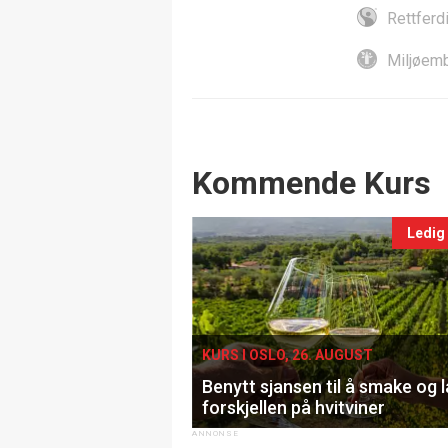
Rettferd
Miljøemb
Events
Kommende Kurs
Ledig
KURS I OSLO, 26. AUGUST
Benytt sjansen til å smake og 
forskjellen på hvitviner