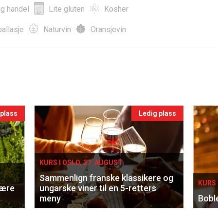
ig handel
Lite gluten
Kosher
allasje
Naturvin
Oransjevin
 plass
Ledig plass
KURS I OSLO, 27. AUGUST
Sammenlign franske klassikere og
KURS 
lære
ungarske viner til en 5-retters
meny
Bobl