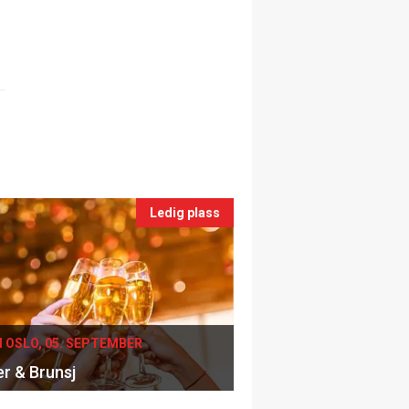
Ledig plass
I OSLO, 05. SEPTEMBER
er & Brunsj