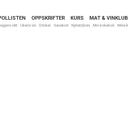
POLLISTEN
OPPSKRIFTER
KURS
MAT & VINKLUB
Menu
Dagens rett
Ukens vin
Drinker
Gavekort
Nyhetsbrev
Min kokebok
Mine 