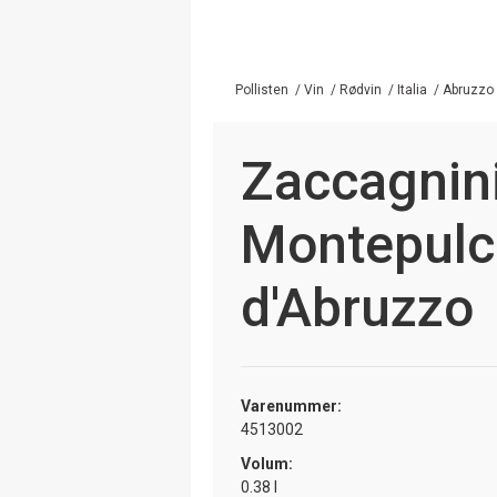
Pollisten
/
Vin
/
Rødvin
/
Italia
/
Abruzzo
Zaccagnin
Montepulc
d'Abruzzo
Varenummer:
4513002
Volum:
0.38 l