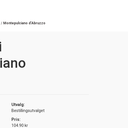
/
Montepulciano d'Abruzzo
i
iano
Utvalg:
Bestillingsutvalget
Pris:
104.90 kr