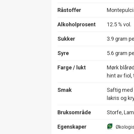
Råstoffer
Montepulc
Alkoholprosent
12.5 % vol.
Sukker
3.9 gram per
Syre
5.6 gram per
Farge / lukt
Mørk blårød
hint av fiol
Smak
Saftig med 
lakris og kr
Bruksområde
Storfe, Lam 
Egenskaper
Økologi