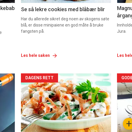
lekebab
Magnum
Se så lekre cookies med blåbær blir
årgang
Har du allerede sikret deg noen av skogens søte
blå, er disse minipaiene en god måte å bruke
Innhold
fangsten på.
Jura.
e
Les hele saken
Les hel
Forsiden
For
DAGENS RETT
GODB
akkurat
akk
nå
nå
-
-
+
5
6