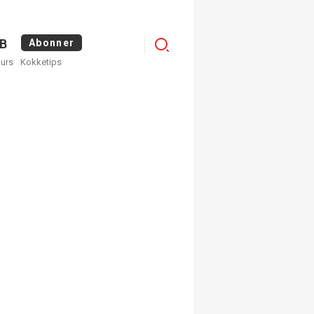
Menu
B
Abonner
kurs
Kokketips
profile