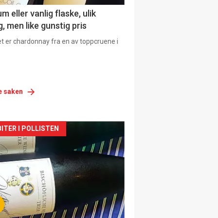
 eller vanlig flaske, ulik
, men like gunstig pris
et er chardonnay fra en av toppcruene i
e saken
siden
ITER I POLLISTEN
urat