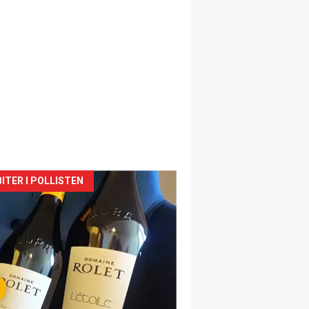
siden
ITER I POLLISTEN
urat