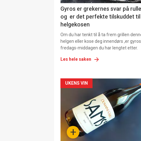
Gyros er grekernes svar på rul
og er det perfekte tilskuddet til
helgekosen
Om du har tenkt til å ta frem grillen denn
helgen eller kose deg innendørs ,er gyros
fredags-middagen du har lengtet etter.
Les hele saken
Forsiden
UKENS VIN
akkurat
nå
-
+
4