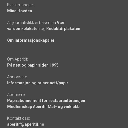
Event manager:
Mina Hovden
All journalistikk er basert på
Vær
varsom-plakaten
og
Redaktørplakaten
Om informasjonskapsler
Om Apéritif:
På nett og papir siden 1995
Annonsere:
Informasjon og priser nett/papir
Abonnere:
Papirabonnement for restaurantbransjen
Medlemskap Apéritif Mat- og vinklubb
Kontakt oss:
aperitif@aperitif.no