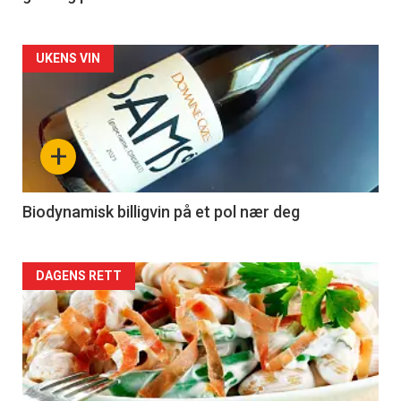
Forsiden
UKENS VIN
akkurat
nå
+
-
4
Biodynamisk billigvin på et pol nær deg
Forsiden
DAGENS RETT
akkurat
nå
-