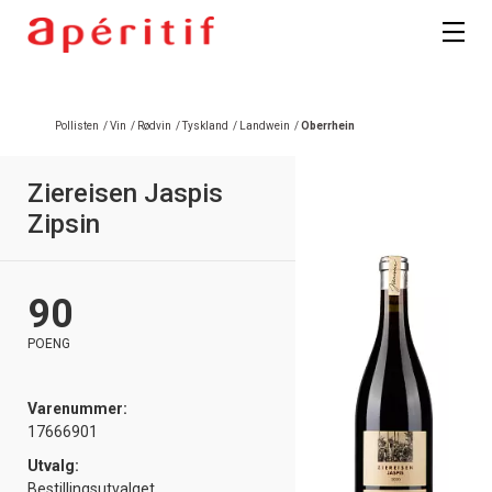
Registrer deg
Pollisten
/
Vin
/
Rødvin
/
Tyskland
/
Landwein
/
Oberrhein
Ziereisen Jaspis
Zipsin
90
POENG
Varenummer:
17666901
Utvalg:
Bestillingsutvalget