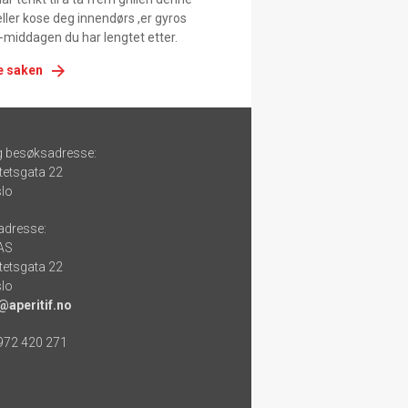
ller kose deg innendørs ,er gyros
-middagen du har lengtet etter.
e saken
g besøksadresse:
tetsgata 22
lo
adresse:
 AS
tetsgata 22
lo
@aperitif.no
 972 420 271