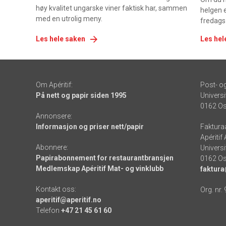
høy kvalitet ungarske viner faktisk har, sammen
helgen e
med en utrolig meny.
fredags
Les hele saken
Les hel
Om Apéritif:
Post- o
På nett og papir siden 1995
Universi
0162 Os
Annonsere:
Informasjon og priser nett/papir
Faktura
Apéritif
Abonnere:
Universi
Papirabonnement for restaurantbransjen
0162 Os
Medlemskap Apéritif Mat- og vinklubb
faktura
Kontakt oss:
Org. nr.
aperitif@aperitif.no
Telefon
+47 21 45 61 60