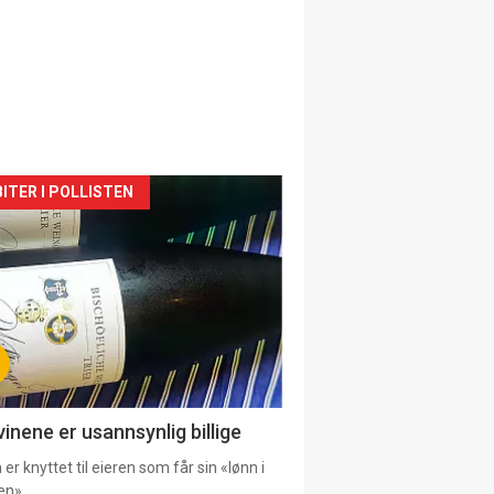
siden
ITER I POLLISTEN
urat
vinene er usannsynlig billige
er knyttet til eieren som får sin «lønn i
en».