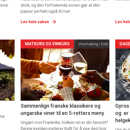
denne
drink, og den forfriskende evnen gjør at den
passer perfekt også til mat.
Les hele saken
Les hel
Forsiden
For
MATKURS OG VINKURS
DAGE
Vinsmaking i Oslo
akkurat
akk
nå
nå
-
-
5
6
Sammenlign franske klassikere og
Gyros 
ungarske viner til en 5-retters meny
og er 
nne
helge
Ungarn mot Frankrike, hvilken vin er din favoritt?
Denne kvelden inviterer Kullt for å vise deg hvor
Om du ha