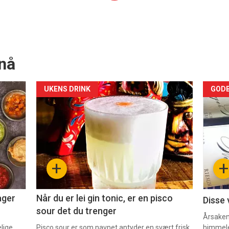
nå
Forsiden
For
UKENS DRINK
GODB
akkurat
akk
nå
nå
-
-
+
+
2
3
ager
Når du er lei gin tonic, er en pisco
Disse 
sour det du trenger
Årsaken 
elige
Pisco sour er som navnet antyder en svært frisk
himmel