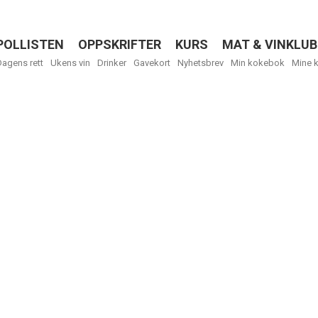
POLLISTEN
OPPSKRIFTER
KURS
MAT & VINKLUB
Menu
Dagens rett
Ukens vin
Drinker
Gavekort
Nyhetsbrev
Min kokebok
Mine 