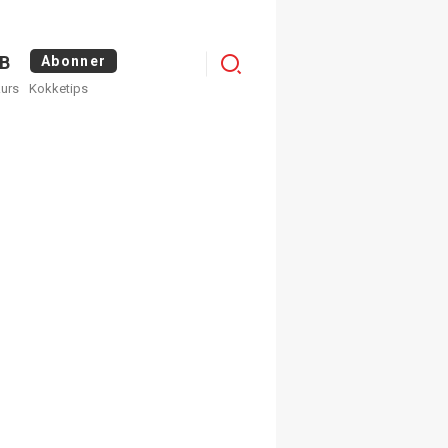
Logg
B
Abonner
kurs
Kokketips
inn