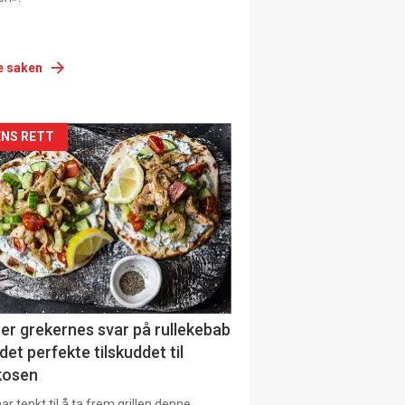
e saken
siden
NS RETT
urat
er grekernes svar på rullekebab
det perfekte tilskuddet til
kosen
r tenkt til å ta frem grillen denne