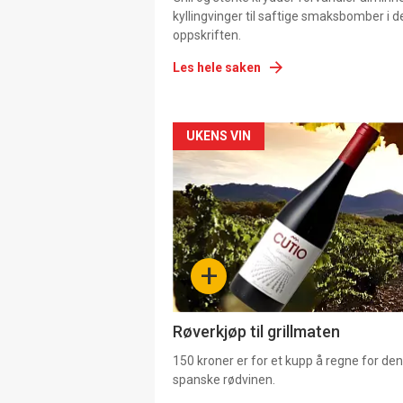
kyllingvinger til saftige smaksbomber i 
oppskriften.
Les hele saken
Forsiden
UKENS VIN
akkurat
nå
-
+
4
Røverkjøp til grillmaten
150 kroner er for et kupp å regne for de
spanske rødvinen.