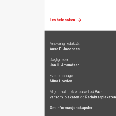
Les hele saken
Footer
Ansvarlig redaktør:
-
Aase E. Jacobsen
links
Daglig leder:
Jan H. Amundsen
Event manager:
Mina Hovden
All journalistikk er basert på
Vær
varsom-plakaten
og
Redaktørplakaten
Om informasjonskapsler