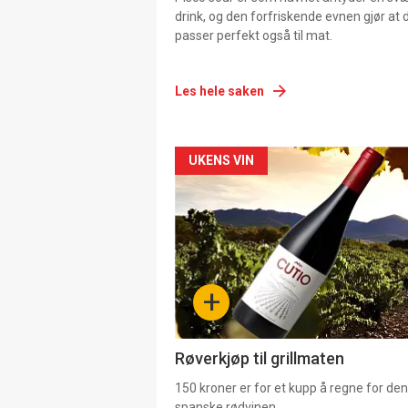
drink, og den forfriskende evnen gjør at 
passer perfekt også til mat.
Les hele saken
Forsiden
UKENS VIN
akkurat
nå
-
+
4
Røverkjøp til grillmaten
150 kroner er for et kupp å regne for de
spanske rødvinen.