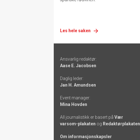
Les hele saken
Footer
Ansvarlig redaktør:
-
Aase E. Jacobsen
links
Daglig leder:
Jan H. Amundsen
Event manager:
Mina Hovden
All journalistikk er basert på
Vær
varsom-plakaten
og
Redaktørplakaten
Om informasjonskapsler