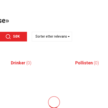
se»
SØK
Drinker
(0)
Pollisten
(0)