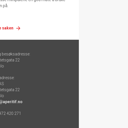
n på.
e saken
g besøksadresse:
tetsgata 22
lo
adresse:
 AS
tetsgata 22
lo
@aperitif.no
 972 420 271