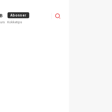
Logg
B
Abonner
kurs
Kokketips
inn