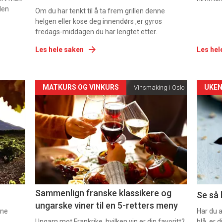
den
Om du har tenkt til å ta frem grillen denne
helgen eller kose deg innendørs ,er gyros
fredags-middagen du har lengtet etter.
Les hele saken
Les hel
Forsiden
For
MATKURS OG VINKURS
UKEN
Vinsmaking i Oslo
akkurat
akk
nå
nå
-
-
5
6
Sammenlign franske klassikere og
Se så 
ungarske viner til en 5-retters meny
nne
Har du 
Ungarn mot Frankrike, hvilken vin er din favoritt?
blå, er