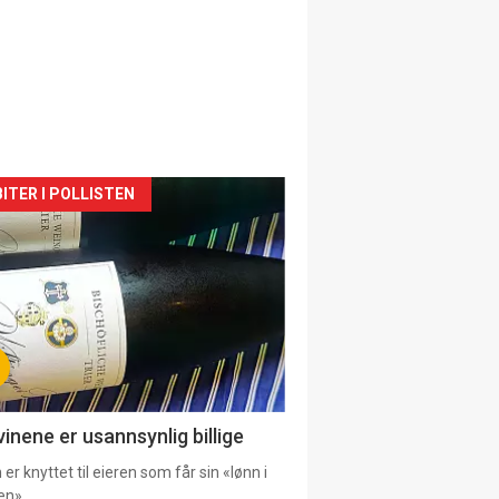
siden
ITER I POLLISTEN
urat
vinene er usannsynlig billige
er knyttet til eieren som får sin «lønn i
en».