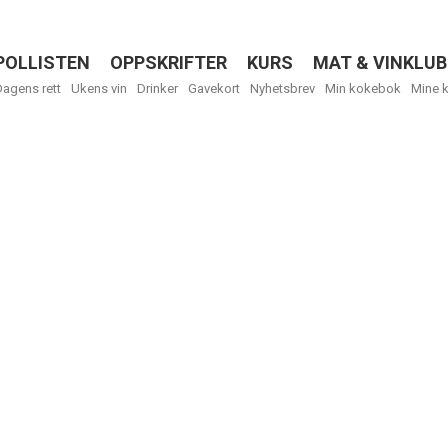
POLLISTEN
OPPSKRIFTER
KURS
MAT & VINKLUB
Menu
Dagens rett
Ukens vin
Drinker
Gavekort
Nyhetsbrev
Min kokebok
Mine 