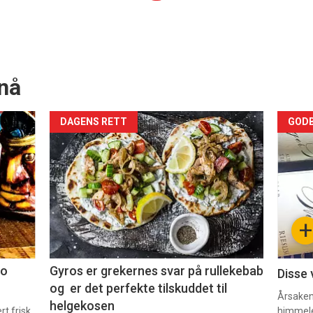
nå
Forsiden
For
DAGENS RETT
GODB
akkurat
akk
nå
nå
-
-
+
2
3
co
Gyros er grekernes svar på rullekebab
Disse 
og er det perfekte tilskuddet til
Årsaken 
helgekosen
t frisk
himmel