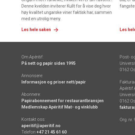
Denne kvelden inviterer Kullt for å vise deg hvor
fangste
høy kvalitet ungarske viner faktisk har, sammen
med en utrolig meny.
Les hele saken
Les hel
Om Apéritif:
Post- o
På nett og papir siden 1995
Universi
0162 Os
Annonsere:
Informasjon og priser nett/papir
Faktura
Apéritif
Abonnere:
Universi
Papirabonnement for restaurantbransjen
0162 Os
Medlemskap Apéritif Mat- og vinklubb
faktura
Kontakt oss:
Org. nr.
aperitif@aperitif.no
Telefon
+47 21 45 61 60