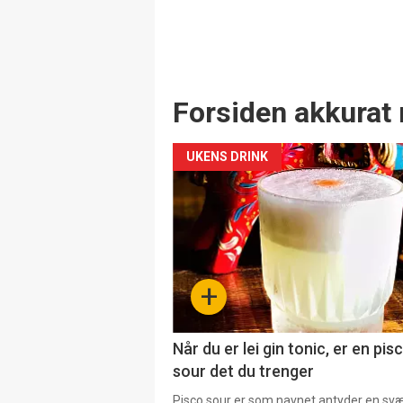
Forsiden akkurat 
UKENS DRINK
+
Når du er lei gin tonic, er en pis
sour det du trenger
Pisco sour er som navnet antyder en svær