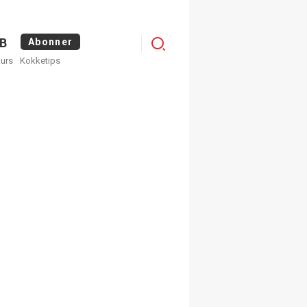
Logg
B
Abonner
kurs
Kokketips
inn