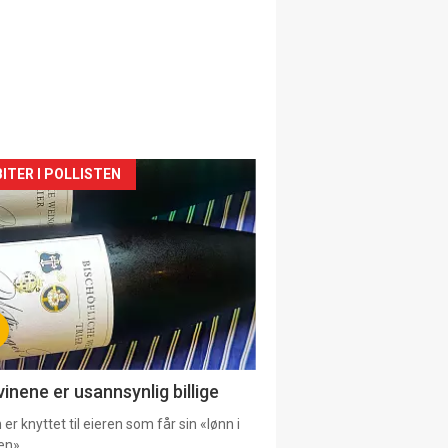
siden
ITER I POLLISTEN
urat
vinene er usannsynlig billige
er knyttet til eieren som får sin «lønn i
en».