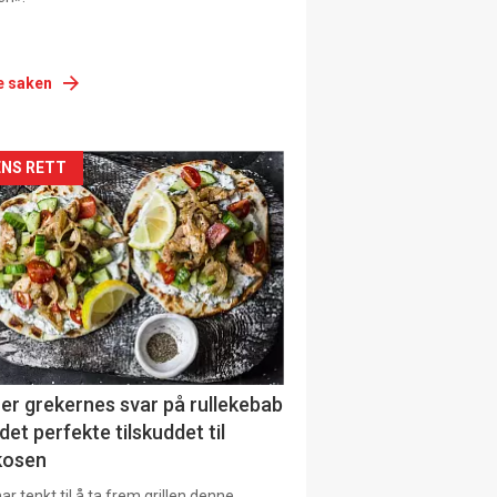
e saken
siden
NS RETT
urat
er grekernes svar på rullekebab
det perfekte tilskuddet til
kosen
r tenkt til å ta frem grillen denne