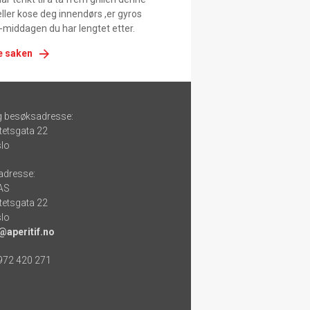
ller kose deg innendørs ,er gyros
-middagen du har lengtet etter.
e saken
g besøksadresse:
tetsgata 22
lo
adresse:
 AS
tetsgata 22
lo
@aperitif.no
 972 420 271