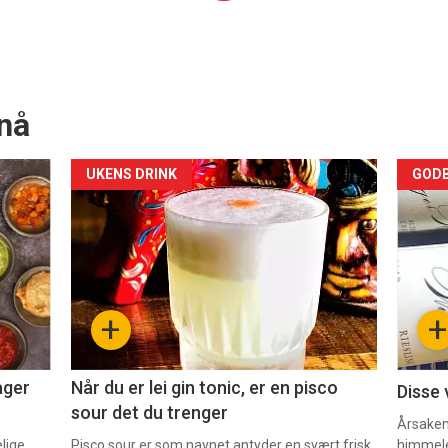
nå
Forsiden
For
UKENS DRINK
GODB
akkurat
akk
nå
nå
-
-
+
+
2
3
ager
Når du er lei gin tonic, er en pisco
Disse 
sour det du trenger
Årsaken 
elige
Pisco sour er som navnet antyder en svært frisk
himmel