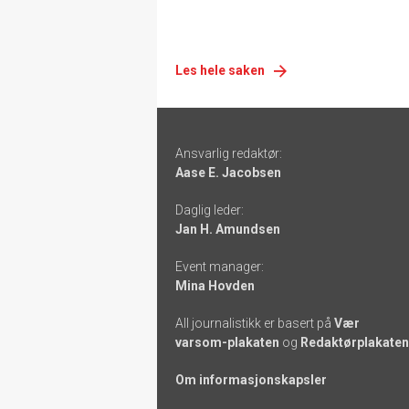
Les hele saken
Footer
Ansvarlig redaktør:
-
Aase E. Jacobsen
links
Daglig leder:
Jan H. Amundsen
Event manager:
Mina Hovden
All journalistikk er basert på
Vær
varsom-plakaten
og
Redaktørplakaten
Om informasjonskapsler