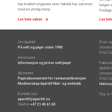
høy kvalitet ungarske viner faktisk har, sammen
helgen e
med en utrolig meny.
fredags
Les hele saken
Les hel
Om Apéritif:
Post- o
På nett og papir siden 1995
Universi
0162 Os
Annonsere:
Informasjon og priser nett/papir
Faktura
Apéritif
Abonnere:
Universi
Papirabonnement for restaurantbransjen
0162 Os
Medlemskap Apéritif Mat- og vinklubb
faktura
Kontakt oss:
Org. nr.
aperitif@aperitif.no
Telefon
+47 21 45 61 60