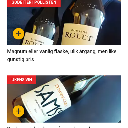
Forsiden
GODBITER I POLLISTEN
akkurat
nå
+
-
3
Magnum eller vanlig flaske, ulik årgang, men like
gunstig pris
Forsiden
UKENS VIN
akkurat
nå
+
-