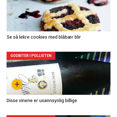
Se så lekre cookies med blåbær blir
Forsiden
GODBITER I POLLISTEN
akkurat
nå
+
-
2
Disse vinene er usannsynlig billige