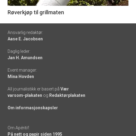
-
6
Røverkjøp til grillmaten
Footer
Ansvarlig redaktør:
Aase E. Jacobsen
-
Daglig leder:
links
Jan H. Amundsen
Event manager:
Mina Hovden
All journalistikk er basert på
Vær
varsom-plakaten
og
Redaktørplakaten
Om informasjonskapsler
Om Apéritif:
På nett og papir siden 1995