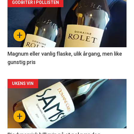
Forsiden
GODBITER I POLLISTEN
akkurat
nå
+
-
3
Magnum eller vanlig flaske, ulik årgang, men like
gunstig pris
Forsiden
UKENS VIN
akkurat
nå
+
-