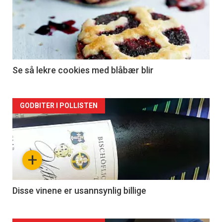
Se så lekre cookies med blåbær blir
Forsiden
GODBITER I POLLISTEN
akkurat
nå
+
-
2
Disse vinene er usannsynlig billige