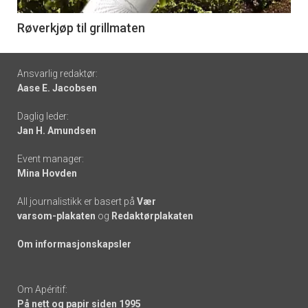
-
6
Røverkjøp til grillmaten
Footer
Ansvarlig redaktør:
Aase E. Jacobsen
-
Daglig leder:
links
Jan H. Amundsen
Event manager:
Mina Hovden
All journalistikk er basert på
Vær
varsom-plakaten
og
Redaktørplakaten
Om informasjonskapsler
Om Apéritif:
På nett og papir siden 1995