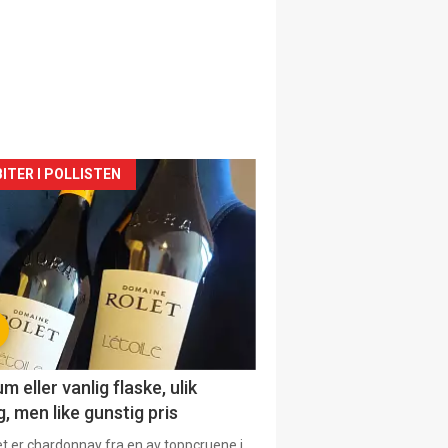
siden
ITER I POLLISTEN
urat
 eller vanlig flaske, ulik
, men like gunstig pris
et er chardonnay fra en av toppcruene i