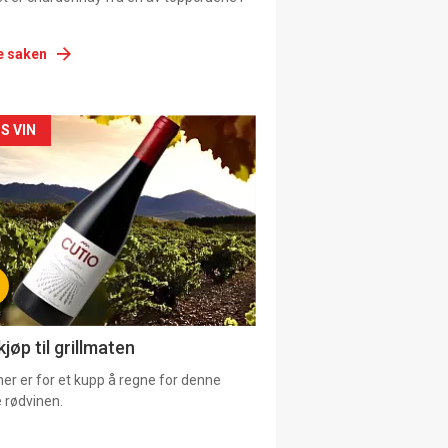
e saken
siden
S VIN
urat
jøp til grillmaten
er er for et kupp å regne for denne
 rødvinen.