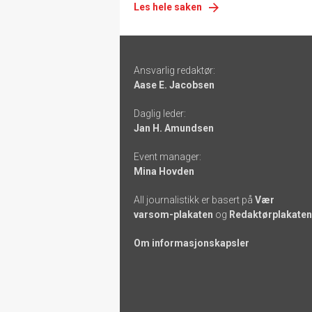
Les hele saken
Footer
Ansvarlig redaktør:
-
Aase E. Jacobsen
links
Daglig leder:
Jan H. Amundsen
Event manager:
Mina Hovden
All journalistikk er basert på
Vær
varsom-plakaten
og
Redaktørplakaten
Om informasjonskapsler