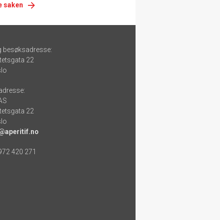
e saken
g besøksadresse:
tetsgata 22
lo
adresse:
 AS
tetsgata 22
lo
@aperitif.no
 972 420 271