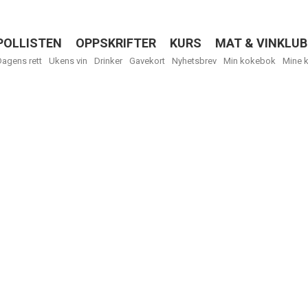
POLLISTEN
OPPSKRIFTER
KURS
MAT & VINKLUB
Menu
Dagens rett
Ukens vin
Drinker
Gavekort
Nyhetsbrev
Min kokebok
Mine 