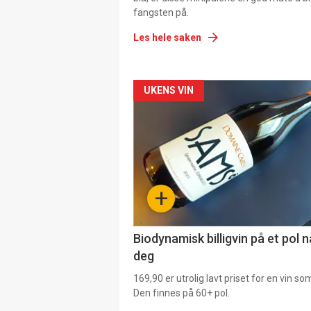
fangsten på.
Les hele saken
Forsiden
UKENS VIN
akkurat
nå
-
+
4
Biodynamisk billigvin på et pol 
deg
169,90 er utrolig lavt priset for en vin s
Den finnes på 60+ pol.