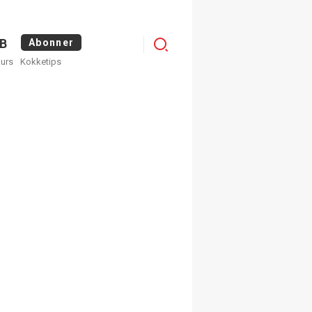
Logg
B
Abonner
kurs
Kokketips
inn