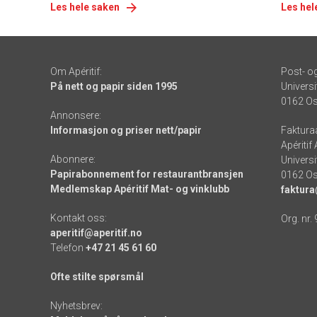
Les hele saken
Les hel
Om Apéritif:
Post- o
På nett og papir siden 1995
Universi
0162 Os
Annonsere:
Informasjon og priser nett/papir
Faktura
Apéritif
Abonnere:
Universi
Papirabonnement for restaurantbransjen
0162 Os
Medlemskap Apéritif Mat- og vinklubb
faktura
Kontakt oss:
Org. nr.
aperitif@aperitif.no
Telefon
+47 21 45 61 60
Ofte stilte spørsmål
Nyhetsbrev: