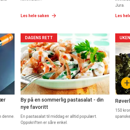
Jura.
Les hele saken
Les hel
Forsiden
For
DAGENS RETT
UKEN
akkurat
akk
nå
nå
-
-
+
5
6
nær
By på en sommerlig pastasalat - din
Røverk
nye favoritt
150 kron
om denne.
En pastasalat til middag er alltid populært.
spanske
Oppskriften er såre enkel.