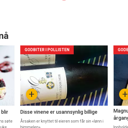
nå
Forsiden
For
GODBITER I POLLISTEN
GODB
akkurat
akk
nå
nå
-
-
+
+
2
3
Magnum
blir
Disse vinene er usannsynlig billige
årgang
ns søte
Årsaken er knyttet til eieren som får sin «lønn i
ruke
himmelen».
Innhold