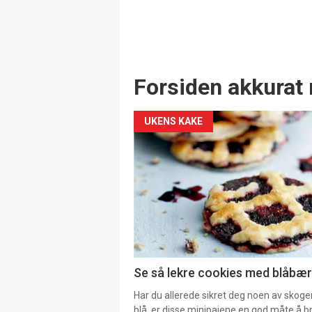
Forsiden akkurat 
UKENS KAKE
Se så lekre cookies med blåbær 
Har du allerede sikret deg noen av skoge
blå, er disse minipaiene en god måte å b