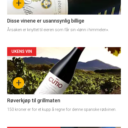
+
Disse vinene er usannsynlig billige
Årsaken er knyttet til eieren som får sin «lønn i himmelen».
Forsiden
UKENS VIN
akkurat
nå
+
-
2
Røverkjøp til grillmaten
150 kroner er for et kupp å regne for denne spanske rødvinen.