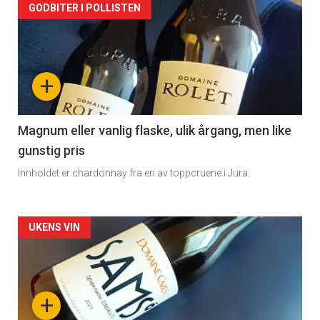
Forsiden
GODBITER I POLLISTEN
akkurat
nå
+
-
3
Magnum eller vanlig flaske, ulik årgang, men like
gunstig pris
Innholdet er chardonnay fra en av toppcruene i Jura.
Forsiden
UKENS VIN
akkurat
nå
+