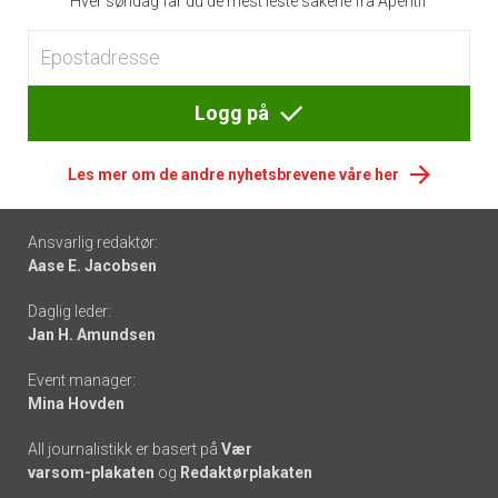
Hver søndag får du de mest leste sakene fra Apéritif
Logg på
Les mer om de andre nyhetsbrevene våre her
Footer
Ansvarlig redaktør:
Aase E. Jacobsen
-
Daglig leder:
links
Jan H. Amundsen
Event manager:
Mina Hovden
All journalistikk er basert på
Vær
varsom-plakaten
og
Redaktørplakaten