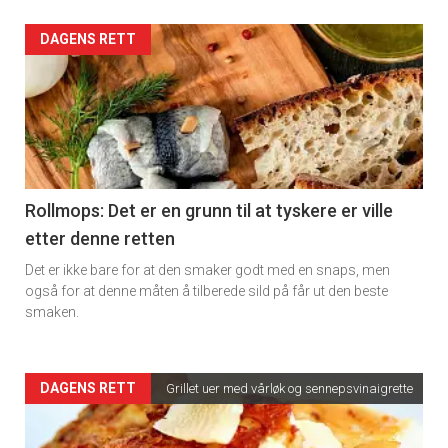
rett
Artikler
DAGENS RETT
detail
-
section
11
Rollmops: Det er en grunn til at tyskere er ville
etter denne retten
Dagens
Det er ikke bare for at den smaker godt med en snaps, men
rett
også for at denne måten å tilberede sild på får ut den beste
smaken.
2
Artikler
DAGENS RETT
Grillet uer med vårløk og sennepsvinaigrette
detail