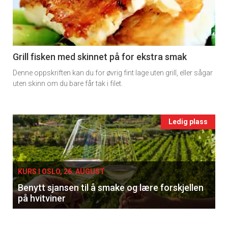
-
section
11
Grill fisken med skinnet på for ekstra smak
Denne oppskriften kan du for øvrig fint lage uten grill, eller sågar
Ukens
uten skinn om du bare får tak i filet.
vin
Events
Ledig plass
single
KURS I OSLO, 26. AUGUST
Benytt sjansen til å smake og lære forskjellen
på hvitviner