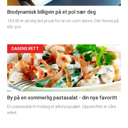
-
4
Biodynamisk billigvin på et pol nær deg
169,90 er utrolig lavt priset for en vin som denne. Den finnes på
60+ pol.
Forsiden
DAGENS RETT
akkurat
nå
-
5
By på en sommerlig pastasalat - din nye favoritt
En pastasalat til middag er alltid populært. Oppskriften er såre
enkel.