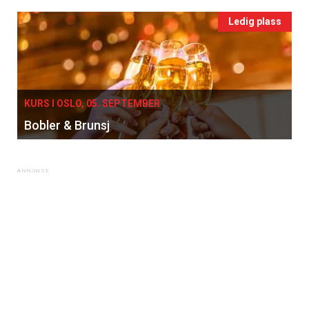
Ledig plass
KURS I OSLO, 05. SEPTEMBER
Bobler & Brunsj
×
Få ukentlige nyhetsbrev fra
Apéritif