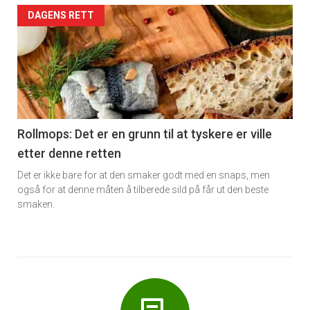
Forsiden
DAGENS RETT
akkurat
nå
-
6
Rollmops: Det er en grunn til at tyskere er ville
etter denne retten
Det er ikke bare for at den smaker godt med en snaps, men
også for at denne måten å tilberede sild på får ut den beste
smaken.