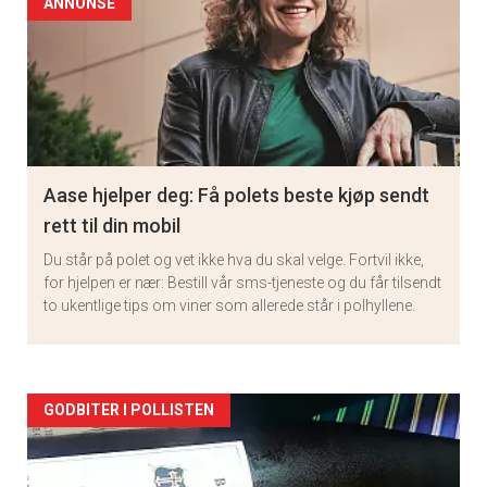
ANNONSE
Aase hjelper deg: Få polets beste kjøp sendt
rett til din mobil
Du står på polet og vet ikke hva du skal velge. Fortvil ikke,
for hjelpen er nær: Bestill vår sms-tjeneste og du får tilsendt
to ukentlige tips om viner som allerede står i polhyllene.
Artikler
GODBITER I POLLISTEN
detail