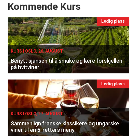
Events
Kommende Kurs
Ledig plass
KURS I OSLO, 26. AUGUST
Benytt sjansen til å smake og lære forskjellen
på hvitviner
Ledig plass
KURS I OSLO, 27. AUGUST
Sammenlign franske klassikere og ungarske
viner til en 5-retters meny