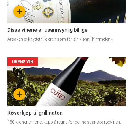
-
+
section
11
Disse vinene er usannsynlig billige
Årsaken er knyttet til eieren som får sin «lønn i himmelen».
Artikler
UKENS VIN
detail
-
+
section
11
Røverkjøp til grillmaten
150 kroner er for et kupp å regne for denne spanske rødvinen.
Dagens