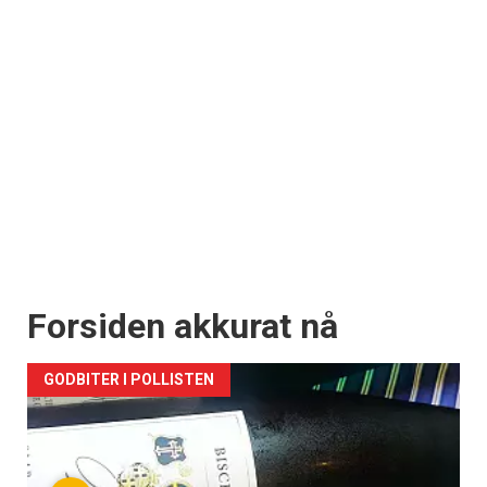
Vi tilbyr flere ukentlige nyhetsbrev. Du
kan fritt velge hvilke du ønsker å få
tilsendt.
Registrer deg
Forsiden akkurat nå
GODBITER I POLLISTEN