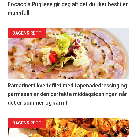
Left
Focaccia Pugliese gir deg alt det du liker best i en
munnfull
Articler
DAGENS RETT
-
section
36
Right
Råmarinert kveitefilet med tapenadedressing og
parmesan er den perfekte middagsløsningen når
det er sommer og varmt
Articler
DAGENS RETT