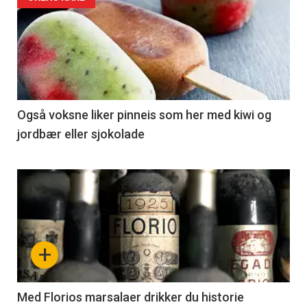
Articler
-
section
34
Left
Også voksne liker pinneis som her med kiwi og
jordbær eller sjokolade
Articler
-
section
+
34
Right
Med Florios marsalaer drikker du historie