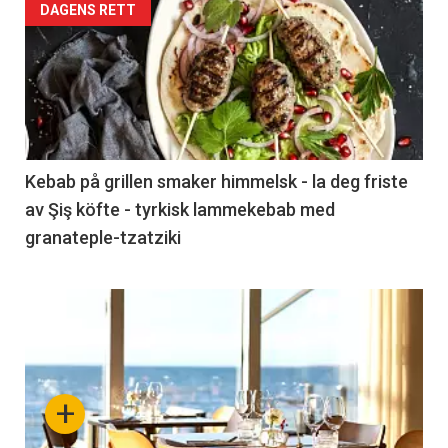
Articler
DAGENS RETT
-
section
38
Left
Kebab på grillen smaker himmelsk - la deg friste
av Şiş köfte - tyrkisk lammekebab med
granateple-tzatziki
Articler
-
section
+
38