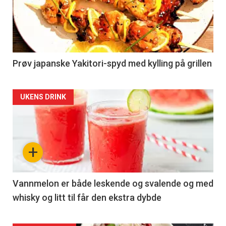
-
section
37
Left
Prøv japanske Yakitori-spyd med kylling på grillen
Articler
UKENS DRINK
-
section
+
37
Right
Vannmelon er både leskende og svalende og med
whisky og litt til får den ekstra dybde