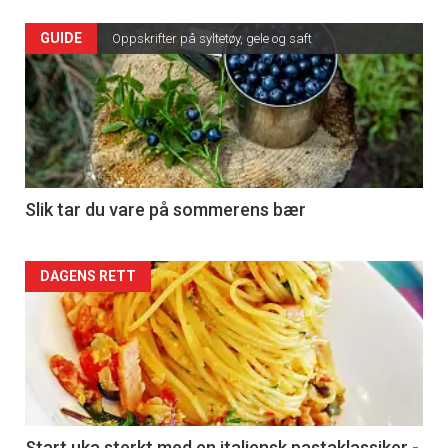
GUIDE
Oppskrifter på syltetøy, gele og saft
Slik tar du vare på sommerens bær
DAGENS RETT
Start uka sterkt med en italiensk pastaklassiker -