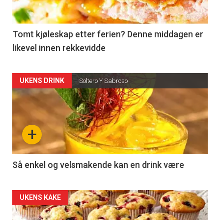
29
Left
Tomt kjøleskap etter ferien? Denne middagen er
likevel innen rekkevidde
UKENS DRINK
Soltero Y Sabroso
+
Så enkel og velsmakende kan en drink være
UKENS KAKE