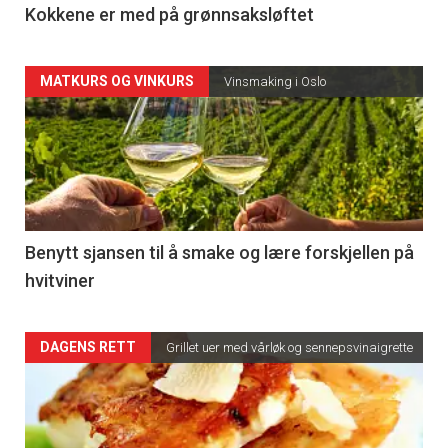
Kokkene er med på grønnsaksløftet
Articler
MATKURS OG VINKURS
Vinsmaking i Oslo
-
section
23
Right
Benytt sjansen til å smake og lære forskjellen på
hvitviner
DAGENS RETT
Grillet uer med vårløk og sennepsvinaigrette