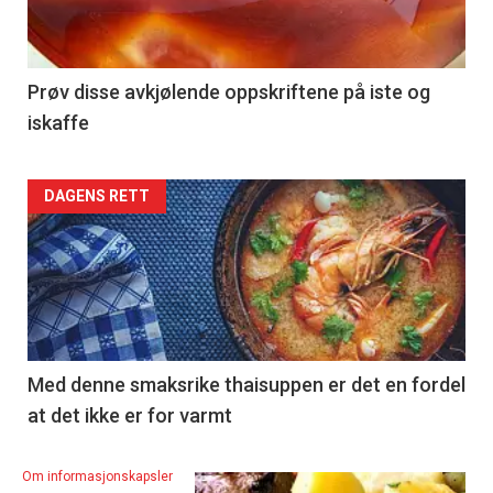
section
39
Right
Prøv disse avkjølende oppskriftene på iste og
iskaffe
Articler
DAGENS RETT
-
section
40
Left
Med denne smaksrike thaisuppen er det en fordel
at det ikke er for varmt
Om informasjonskapsler
DAGENS RETT