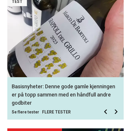
TEST
Best av 350 testede viner: Med denne
hvitvinen får du en smak av virkelig storhet
Se flere tester
FLERE TESTER