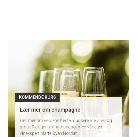
Kommende
kurs
KOMMENDE KURS
Smak et bredt utvalg av rødviner og
oppdag forskjellene
Vil du smake 8 deilige rødviner og lære mer om
hvorfor de er så forskjellige? Ta med deg en venn
eller kom alene og få en god innføring.