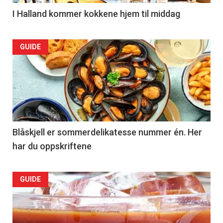
Right
I Halland kommer kokkene hjem til middag
Articler
GUIDE
-
section
39
Left
Blåskjell er sommerdelikatesse nummer én. Her
har du oppskriftene
Articler
GUIDE
-