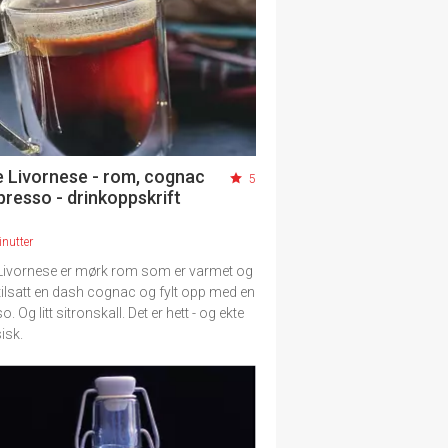
 Livornese - rom, cognac
5
presso - drinkoppskrift
nutter
ivornese er mørk rom som er varmet og
 tilsatt en dash cognac og fylt opp med en
. Og litt sitronskall. Det er hett - og ekte
isk.