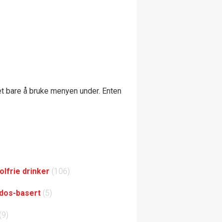
et bare å bruke menyen under. Enten
olfrie drinker
(106)
dos-basert
(5)
(9)