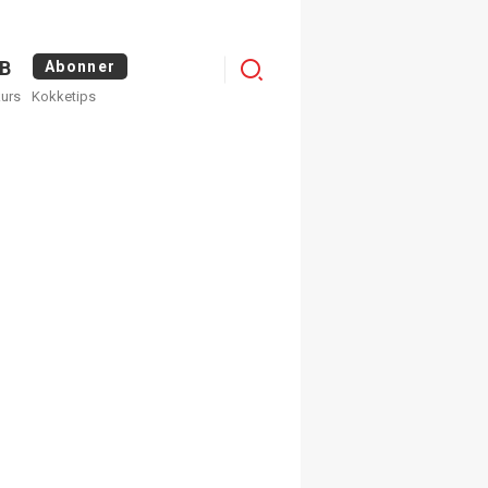
Logg
B
Abonner
kurs
Kokketips
inn