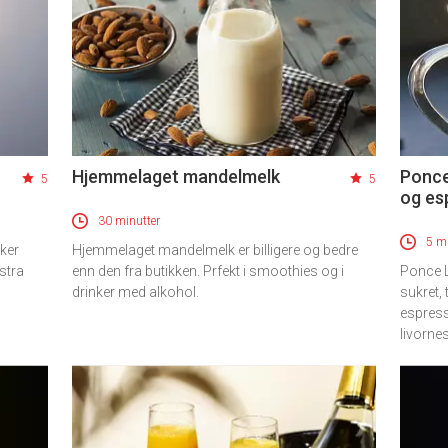
Hjemmelaget mandelmelk
Ponce
5
5
og es
30 minutter
5 mi
ker
Hjemmelaget mandelmelk er billigere og bedre
stra
enn den fra butikken. Prfekt i smoothies og i
Ponce L
drinker med alkohol.
sukret,
espresso
livornes