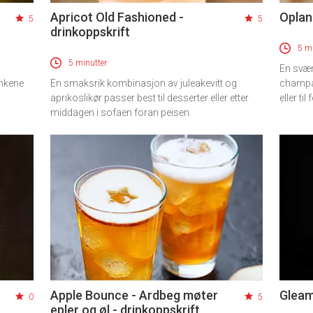
Apricot Old Fashioned -
Oplan
5
5
drinkoppskrift
5 mi
5 minutter
En svær
inkene
En smaksrik kombinasjon av juleakevitt og
champa
aprikoslikør passer best til desserter eller etter
eller ti
middagen i sofaen foran peisen.
Apple Bounce - Ardbeg møter
Gleam
0
5
epler og øl - drinkoppskrift