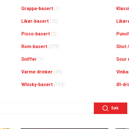
Grappa-basert
(1)
Klass
Likør-basert
(75)
Likør
Pisco-basert
(2)
Punc
Rom-basert
(279)
Shot 
Sniffer
(1)
Sour 
Varme drinker
(45)
Vinba
Whisky-basert
(153)
Øl-dr
Søk