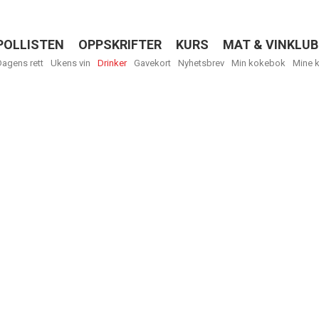
POLLISTEN
OPPSKRIFTER
KURS
MAT & VINKLUB
Menu
Dagens rett
Ukens vin
Drinker
Gavekort
Nyhetsbrev
Min kokebok
Mine 