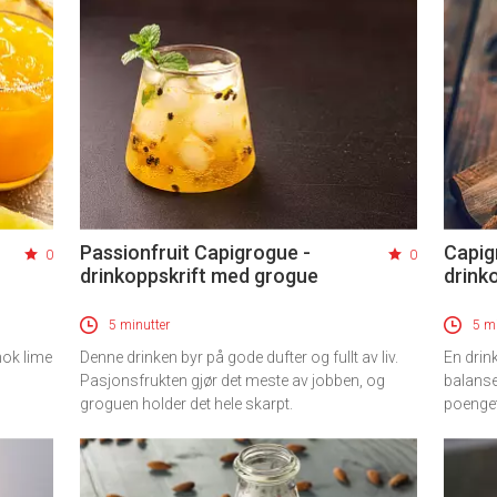
Passionfruit Capigrogue -
Capig
0
0
drinkoppskrift med grogue
drink
5 minutter
5 mi
nok lime
Denne drinken byr på gode dufter og fullt av liv.
En drink
Pasjonsfrukten gjør det meste av jobben, og
balanse
groguen holder det hele skarpt.
poenget