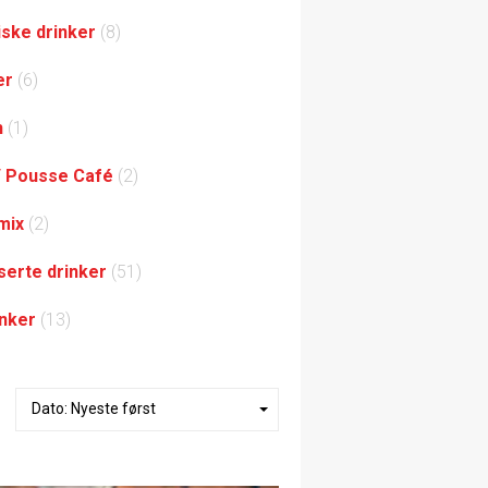
iske drinker
(8)
er
(6)
h
(1)
/ Pousse Café
(2)
mix
(2)
serte drinker
(51)
inker
(13)