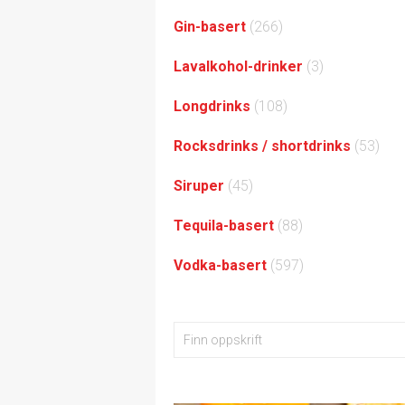
Gin-basert
(266)
Lavalkohol-drinker
(3)
Longdrinks
(108)
Rocksdrinks / shortdrinks
(53)
Siruper
(45)
Tequila-basert
(88)
Vodka-basert
(597)