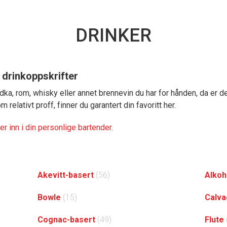
DRINKER
 drinkoppskrifter
ka, rom, whisky eller annet brennevin du har for hånden, da er d
relativt proff, finner du garantert din favoritt her.
er inn i din personlige bartender.
Akevitt-basert
(56)
Alkoh
Bowle
(15)
Calva
Cognac-basert
(49)
Flute