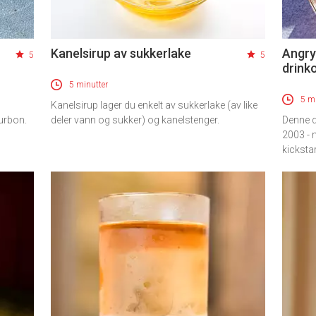
Kanelsirup av sukkerlake
Angry 
5
5
drink
5 minutter
5 mi
Kanelsirup lager du enkelt av sukkerlake (av like
urbon.
deler vann og sukker) og kanelstenger.
Denne dr
2003 - m
kickstar