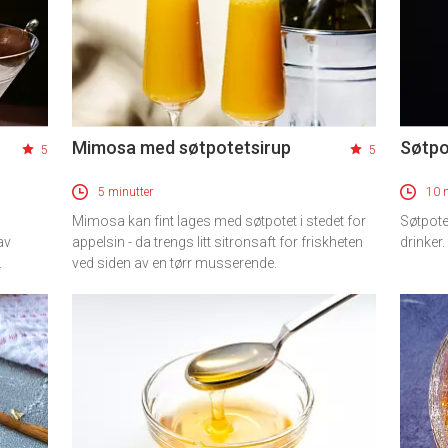
Mimosa med søtpotetsirup
Søtpo
5
5
5 minutter
10 
Mimosa kan fint lages med søtpotet i stedet for
Søtpote
av
appelsin - da trengs litt sitronsaft for friskheten
drinker.
.
ved siden av en tørr musserende.