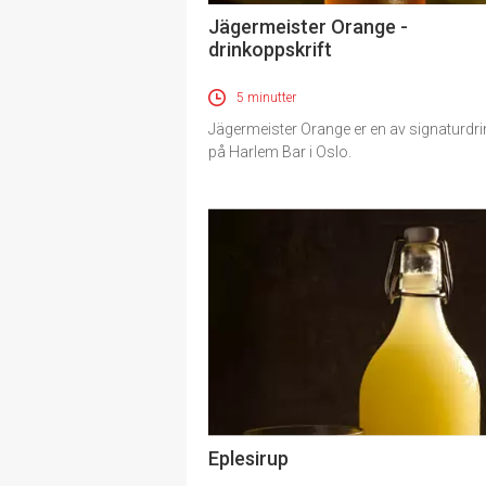
Jägermeister Orange -
drinkoppskrift
5 minutter
Jägermeister Orange er en av signaturdr
på Harlem Bar i Oslo.
Eplesirup