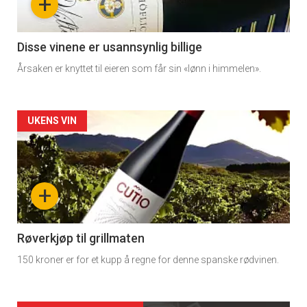
+
-
3
Disse vinene er usannsynlig billige
Årsaken er knyttet til eieren som får sin «lønn i himmelen».
Forsiden
UKENS VIN
akkurat
nå
+
-
4
Røverkjøp til grillmaten
150 kroner er for et kupp å regne for denne spanske rødvinen.