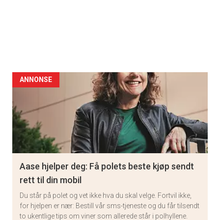
ANNONSE
Aase hjelper deg: Få polets beste kjøp sendt
rett til din mobil
Du står på polet og vet ikke hva du skal velge. Fortvil ikke,
for hjelpen er nær: Bestill vår sms-tjeneste og du får tilsendt
to ukentlige tips om viner som allerede står i polhyllene.