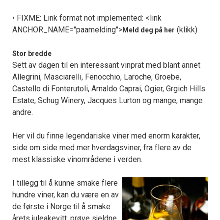
FIXME: Link format not implemented: <link
•
ANCHOR_NAME="paamelding">
(klikk)
Meld deg på her
Stor bredde
Sett av dagen til en interessant vinprat med blant annet
Allegrini, Masciarelli, Fenocchio, Laroche, Groebe,
Castello di Fonterutoli, Arnaldo Caprai, Ogier, Grgich Hills
Estate, Schug Winery, Jacques Lurton og mange, mange
andre.
Her vil du finne legendariske viner med enorm karakter,
side om side med mer hverdagsviner, fra flere av de
mest klassiske vinområdene i verden.
I tillegg til å kunne smake flere
hundre viner, kan du være en av
de første i Norge til å smake
årets juleakevitt, prøve sjeldne