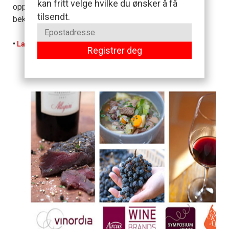
kan fritt velge hvilke du ønsker å få
oppdateres med nye vinhus etter hvert som de blir
tilsendt.
bekreftet.
(klikk)
•
Last ned hele smakskatalogen her
Registrer deg