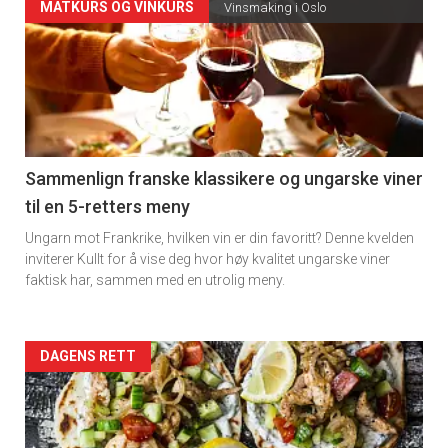
Forsiden
MATKURS OG VINKURS
Vinsmaking i Oslo
akkurat
nå
-
5
Sammenlign franske klassikere og ungarske viner
til en 5-retters meny
Ungarn mot Frankrike, hvilken vin er din favoritt? Denne kvelden
inviterer Kullt for å vise deg hvor høy kvalitet ungarske viner
faktisk har, sammen med en utrolig meny.
Forsiden
DAGENS RETT
akkurat
nå