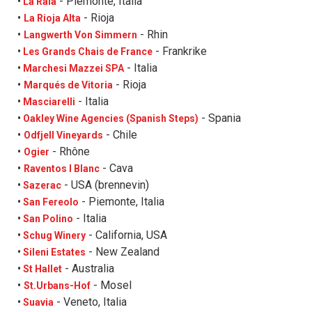
- Piemonte, Italia
•
La Raia
- Rioja
•
La Rioja Alta
- Rhin
•
Langwerth Von Simmern
- Frankrike
•
Les Grands Chais de France
- Italia
•
Marchesi Mazzei SPA
- Rioja
•
Marqués de Vitoria
- Italia
•
Masciarelli
- Spania
•
Oakley Wine Agencies (Spanish Steps)
- Chile
•
Odfjell Vineyards
- Rhône
•
Ogier
- Cava
•
Raventos I Blanc
- USA (brennevin)
•
Sazerac
- Piemonte, Italia
•
San Fereolo
- Italia
•
San Polino
- California, USA
•
Schug Winery
- New Zealand
•
Sileni Estates
- Australia
•
St Hallet
- Mosel
•
St.Urbans-Hof
- Veneto, Italia
•
Suavia