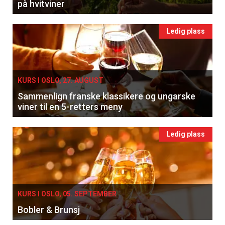
på hvitviner
Ledig plass
KURS I OSLO, 27. AUGUST
Sammenlign franske klassikere og ungarske
viner til en 5-retters meny
Ledig plass
KURS I OSLO, 05. SEPTEMBER
Bobler & Brunsj