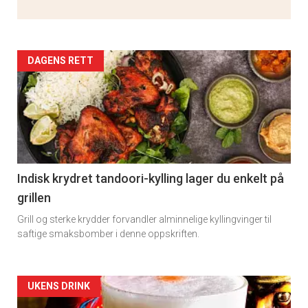
Artikler
DAGENS RETT
detail
-
section
11
Indisk krydret tandoori-kylling lager du enkelt på
grillen
Grill og sterke krydder forvandler alminnelige kyllingvinger til
saftige smaksbomber i denne oppskriften.
Artikler
UKENS DRINK