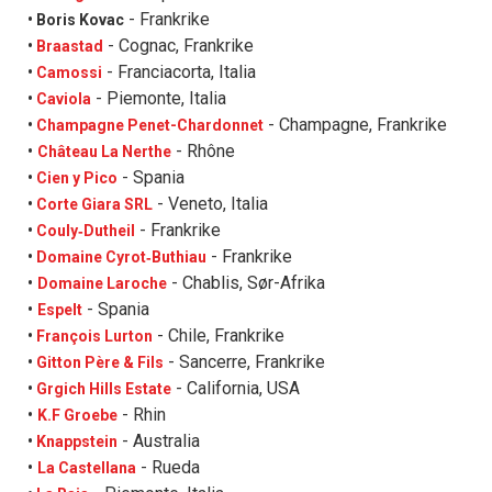
- Frankrike
• Boris Kovac
- Cognac, Frankrike
•
Braastad
- Franciacorta, Italia
•
Camossi
- Piemonte, Italia
•
Caviola
- Champagne, Frankrike
•
Champagne Penet-Chardonnet
- Rhône
•
Château La Nerthe
- Spania
•
Cien y Pico
- Veneto, Italia
•
Corte Giara SRL
- Frankrike
•
Couly‐Dutheil
- Frankrike
•
Domaine Cyrot‐Buthiau
- Chablis, Sør-Afrika
•
Domaine Laroche
- Spania
•
Espelt
- Chile, Frankrike
•
François Lurton
- Sancerre, Frankrike
•
Gitton Père & Fils
- California, USA
•
Grgich Hills Estate
- Rhin
•
K.F Groebe
- Australia
•
Knappstein
- Rueda
•
La Castellana