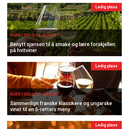
Ledig plass
KURS I OSLO, 26. AUGUST
Benytt sjansen til å smake og lære forskjellen
på hvitviner
Ledig plass
×
KURS I OSLO, 27. AUGUST
Sammenlign franske klassikere og ungarske
Få ukentlige nyhetsbrev fra
viner til en 5-retters meny
Apéritif
Ledig plass
Vi tilbyr flere ukentlige nyhetsbrev. Du