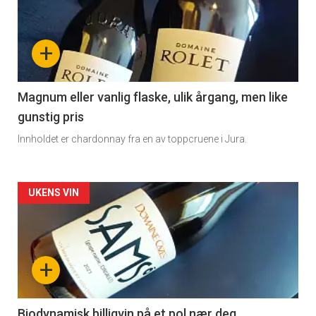
akkurat
nå
+
-
3
Magnum eller vanlig flaske, ulik årgang, men like
gunstig pris
Innholdet er chardonnay fra en av toppcruene i Jura.
Forsiden
UKENS VIN
akkurat
nå
+
-
4
Biodynamisk billigvin på et pol nær deg