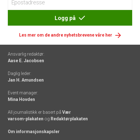
Logg på
Les mer om de andre nyhetsbrevene våre her
Footer
Ansvarlig redaktør:
Aase E. Jacobsen
-
Daglig leder:
links
Jan H. Amundsen
Event manager:
Mina Hovden
All journalistikk er basert på
Vær
varsom-plakaten
og
Redaktørplakaten
Om informasjonskapsler