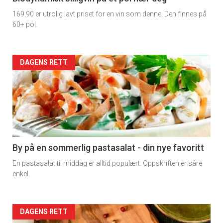
169,90 er utrolig lavt priset for en vin som denne. Den finnes på
60+ pol.
Forsiden
DAGENS RETT
akkurat
nå
-
5
By på en sommerlig pastasalat - din nye favoritt
En pastasalat til middag er alltid populært. Oppskriften er såre
enkel.
Forsiden
DAGENS RETT