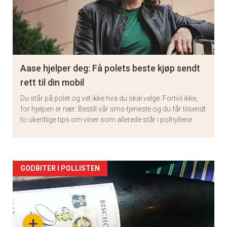
Aase hjelper deg: Få polets beste kjøp sendt
rett til din mobil
Du står på polet og vet ikke hva du skal velge. Fortvil ikke,
for hjelpen er nær: Bestill vår sms-tjeneste og du får tilsendt
to ukentlige tips om viner som allerede står i polhyllene.
Artikler
GODBITER I POLLISTEN
detail
-
+