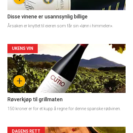
section
11
Disse vinene er usannsynlig billige
Årsaken er knyttet til eieren som får sin «lønn i himmelen».
Artikler
UKENS VIN
detail
-
+
section
11
Røverkjøp til grillmaten
150 kroner er for et kupp å regne for denne spanske rødvinen.
Dagens
rett
Artikler
DAGENS RETT