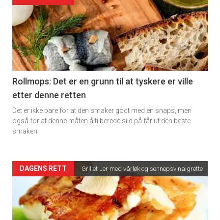
detail
-
section
11
Rollmops: Det er en grunn til at tyskere er ville
etter denne retten
Dagens
Det er ikke bare for at den smaker godt med en snaps, men
rett
også for at denne måten å tilberede sild på får ut den beste
smaken.
2
Artikler
DAGENS RETT
Grillet uer med vårløk og sennepsvinaigrette
detail
-