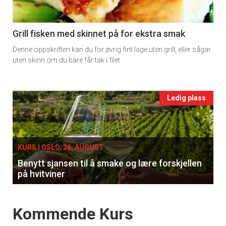
section
11
Grill fisken med skinnet på for ekstra smak
Denne oppskriften kan du for øvrig fint lage uten grill, eller sågar
Ukens
uten skinn om du bare får tak i filet.
vin
Events
Ledig plass
single
KURS I OSLO, 26. AUGUST
Benytt sjansen til å smake og lære forskjellen
på hvitviner
Events
Kommende Kurs