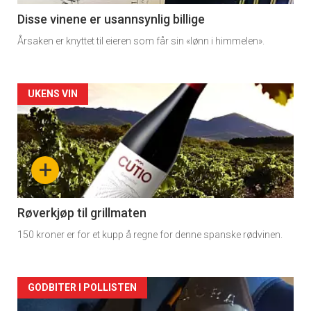
Disse vinene er usannsynlig billige
Årsaken er knyttet til eieren som får sin «lønn i himmelen».
Forsiden
UKENS VIN
akkurat
nå
+
-
2
Røverkjøp til grillmaten
150 kroner er for et kupp å regne for denne spanske rødvinen.
Forsiden
GODBITER I POLLISTEN