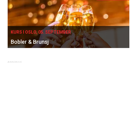
kan fritt velge hvilke du ønsker å få
tilsendt.
KURS I OSLO, 05. SEPTEMBER
Registrer deg
Bobler & Brunsj