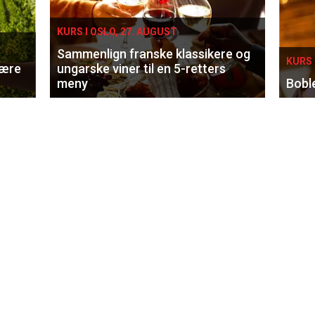
KURS I OSLO, 27. AUGUST
Sammenlign franske klassikere og
KURS 
lære
ungarske viner til en 5-retters
meny
Bobl