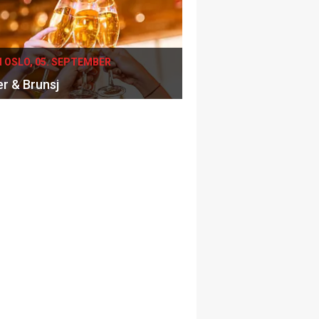
I OSLO, 05. SEPTEMBER
er & Brunsj