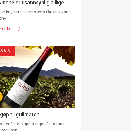
ens
vinene er usannsynlig billige
er knyttet til eieren som får sin «lønn i
en».
e saken
kler
S VIN
il
tion
ens
jøp til grillmaten
er er for et kupp å regne for denne
 rødvinen.