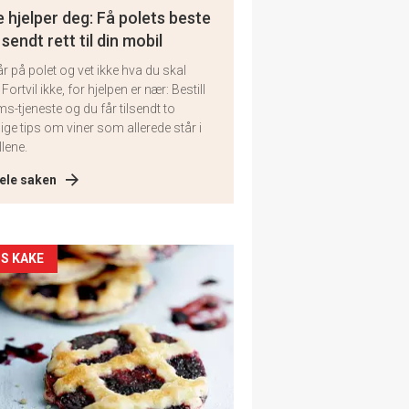
 hjelper deg: Få polets beste
 sendt rett til din mobil
år på polet og vet ikke hva du skal
 Fortvil ikke, for hjelpen er nær: Bestill
ms-tjeneste og du får tilsendt to
lige tips om viner som allerede står i
llene.
ele saken
kler
S KAKE
il
tion