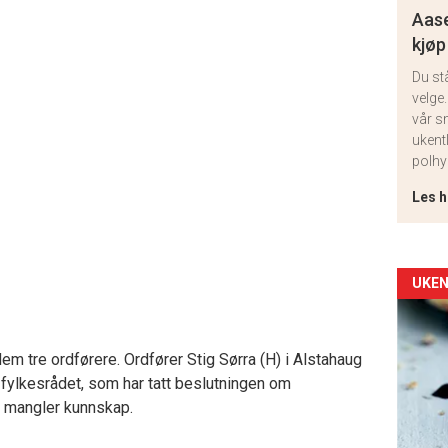
Aase
kjøp
Du st
velge.
vår s
ukent
polhy
Les h
Arti
UKEN
deta
em tre ordførere. Ordfører Stig Sørra (H) i Alstahaug
-
t fylkesrådet, som har tatt beslutningen om
 mangler kunnskap.
sec