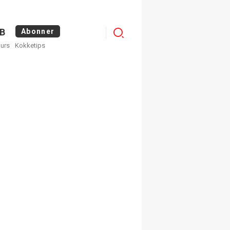
Logg
B
Abonner
kurs
Kokketips
inn
egistrer deg