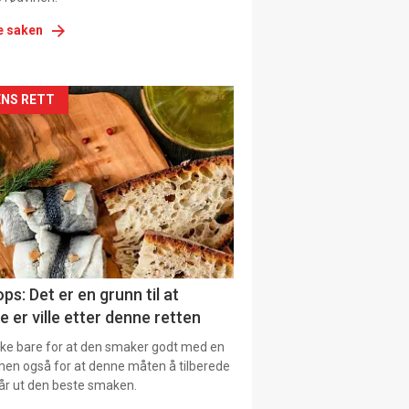
e saken
kler
NS RETT
il
tion
ns
ps: Det er en grunn til at
e er ville etter denne retten
ikke bare for at den smaker godt med en
men også for at denne måten å tilberede
får ut den beste smaken.