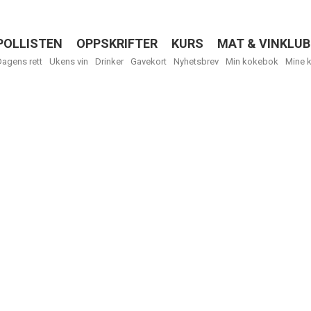
POLLISTEN
OPPSKRIFTER
KURS
MAT & VINKLUB
Menu
Dagens rett
Ukens vin
Drinker
Gavekort
Nyhetsbrev
Min kokebok
Mine 
R