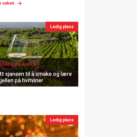
e saken
nts
Ledig plass
le
I OSLO, 26. AUGUST
t sjansen til å smake og lære
jellen på hvitviner
Ledig plass