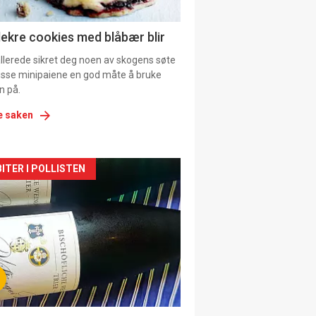
lekre cookies med blåbær blir
allerede sikret deg noen av skogens søte
 disse minipaiene en god måte å bruke
n på.
e saken
kler
ITER I POLLISTEN
il
tion