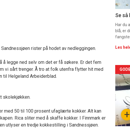
11
Se så 
Har du 
blå, er
fangste
Les hel
l Sandnessjøen rister på hodet av nedleggingen.
å å legge ned selv om det er få søkere. Er det fem
Arti
vi sårt trenger. Å tro at folk utenfra flytter hit med
GODB
n til Helgeland Arbeiderblad.
deta
-
t skolekjøkken.
sec
er med 50 til 100 prosent ufaglærte kokker. Alt kan
+
11
apen. Rica sliter med å skaffe kokker. I Finnmark er
en utlyser en tredje kokkestilling i Sandnessjøen.