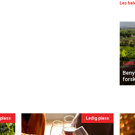
Les hel
Eve
sing
KURS 
Benyt
forsk
 plass
Ledig plass