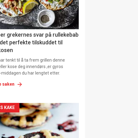
tion
er grekernes svar på rullekebab
det perfekte tilskuddet til
kosen
r tenkt til å ta frem grillen denne
ller kose deg innendørs ,er gyros
-middagen du har lengtet etter.
e saken
kler
S KAKE
il