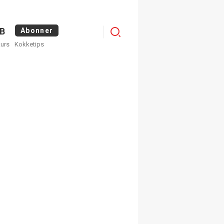
Logg
B
Abonner
kurs
Kokketips
inn