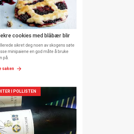
tion
ens
lekre cookies med blåbær blir
allerede sikret deg noen av skogens søte
 disse minipaiene en god måte å bruke
n på.
e saken
kler
ITER I POLLISTEN
il
tion