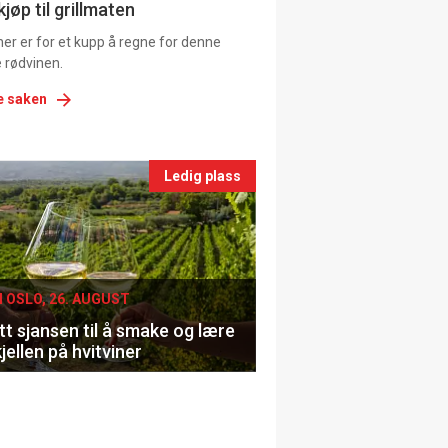
ns
jøp til grillmaten
er er for et kupp å regne for denne
 rødvinen.
e saken
nts
Ledig plass
le
I OSLO, 26. AUGUST
t sjansen til å smake og lære
jellen på hvitviner