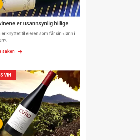
ens
vinene er usannsynlig billige
er knyttet til eieren som får sin «lønn i
en».
e saken
kler
S VIN
il
tion