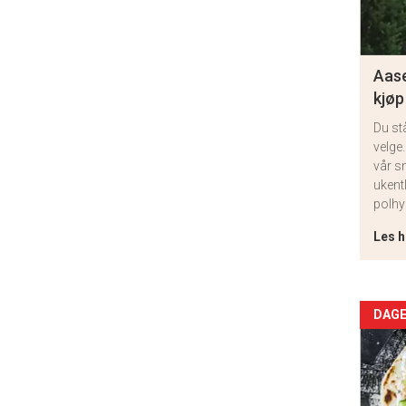
Aase
kjøp
Du st
velge.
vår s
ukent
polhy
Les h
Arti
DAGE
deta
-