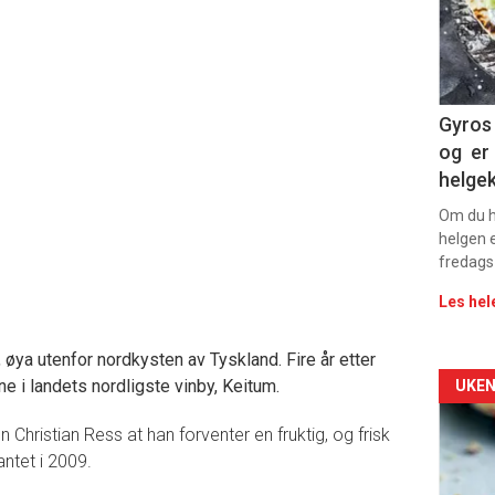
sec
11
Gyros 
og er 
helge
Om du ha
helgen e
fredags
Les hel
 øya utenfor nordkysten av Tyskland. Fire år etter
Arti
ene i landets nordligste vinby, Keitum.
UKEN
deta
 Christian Ress at han forventer en fruktig, og frisk
antet i 2009.
-