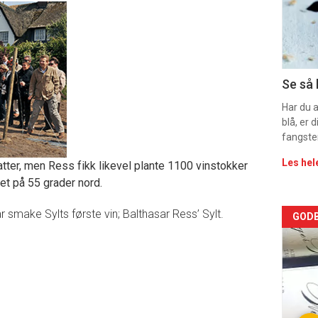
sec
11
Dag
Se så 
rett
Har du 
blå, er
fangste
Les hel
tter, men Ress fikk likevel plante 1100 vinstokker
aet på 55 grader nord.
r smake Sylts første vin; Balthasar Ress’ Sylt.
Arti
GODB
deta
-
sec