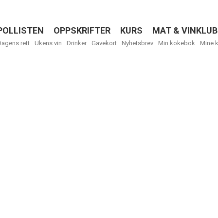
POLLISTEN
OPPSKRIFTER
KURS
MAT & VINKLUB
Menu
Dagens rett
Ukens vin
Drinker
Gavekort
Nyhetsbrev
Min kokebok
Mine 