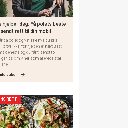
 hjelper deg: Få polets beste
 sendt rett til din mobil
år på polet og vet ikke hva du skal
 Fortvil ikke, for hjelpen er nær: Bestill
ms-tjeneste og du får tilsendt to
lige tips om viner som allerede står i
llene.
ele saken
kler
NS RETT
il