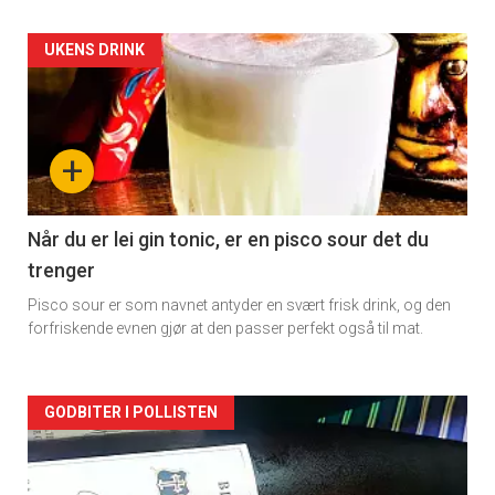
Forsiden
UKENS DRINK
akkurat
nå
+
-
2
Når du er lei gin tonic, er en pisco sour det du
trenger
Pisco sour er som navnet antyder en svært frisk drink, og den
forfriskende evnen gjør at den passer perfekt også til mat.
Forsiden
GODBITER I POLLISTEN
akkurat