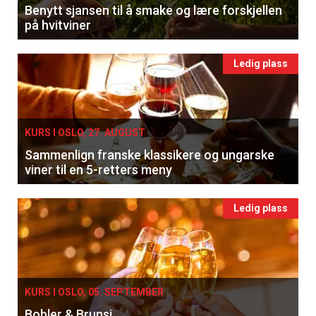
Benytt sjansen til å smake og lære forskjellen
på hvitviner
Ledig plass
KURS I OSLO, 27. AUGUST
Sammenlign franske klassikere og ungarske
viner til en 5-retters meny
Ledig plass
KURS I OSLO, 05. SEPTEMBER
Bobler & Brunsj