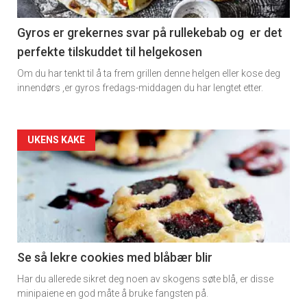
section
11
Gyros er grekernes svar på rullekebab og er det
perfekte tilskuddet til helgekosen
Dagens
Om du har tenkt til å ta frem grillen denne helgen eller kose deg
rett
innendørs ,er gyros fredags-middagen du har lengtet etter.
2
Artikler
UKENS KAKE
detail
-
section
11
Se så lekre cookies med blåbær blir
Har du allerede sikret deg noen av skogens søte blå, er disse
Ukens
minipaiene en god måte å bruke fangsten på.