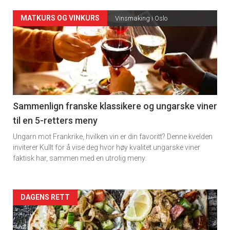
Forsiden
MATKURS OG VINKURS
Vinsmaking i Oslo
akkurat
nå
-
5
Sammenlign franske klassikere og ungarske viner
til en 5-retters meny
Ungarn mot Frankrike, hvilken vin er din favoritt? Denne kvelden
inviterer Kullt for å vise deg hvor høy kvalitet ungarske viner
faktisk har, sammen med en utrolig meny.
Forsiden
DAGENS RETT
akkurat