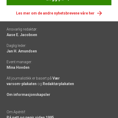
Les mer om de andre nyhetsbrevene våre her
Footer
Ansvarlig redaktør:
Aase E. Jacobsen
-
Daglig leder:
links
Jan H. Amundsen
Event manager:
Mina Hovden
All journalistikk er basert på
Vær
varsom-plakaten
og
Redaktørplakaten
Om informasjonskapsler
Om Apéritif:
På nett og papir siden 1995