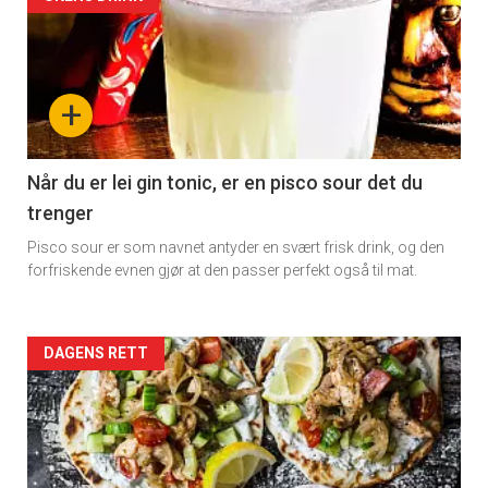
Artikler
detail
-
+
section
11
Når du er lei gin tonic, er en pisco sour det du
trenger
Dagens
Pisco sour er som navnet antyder en svært frisk drink, og den
rett
forfriskende evnen gjør at den passer perfekt også til mat.
Artikler
DAGENS RETT
detail
-