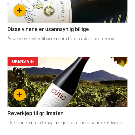
nå
+
-
3
Disse vinene er usannsynlig billige
Årsaken er knyttet til eieren som får sin «lønn i himmelen».
Forsiden
UKENS VIN
akkurat
nå
+
-
4
Røverkjøp til grillmaten
150 kroner er for et kupp å regne for denne spanske rødvinen.