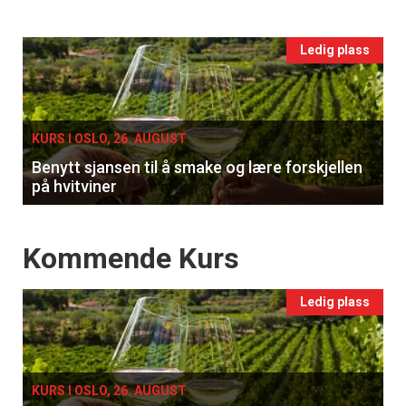
vin
Events
Ledig plass
single
KURS I OSLO, 26. AUGUST
Benytt sjansen til å smake og lære forskjellen
på hvitviner
Events
Kommende Kurs
Ledig plass
KURS I OSLO, 26. AUGUST