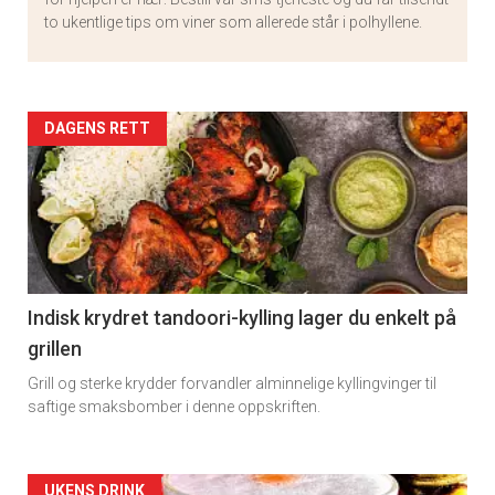
to ukentlige tips om viner som allerede står i polhyllene.
Artikler
DAGENS RETT
detail
-
section
11
Indisk krydret tandoori-kylling lager du enkelt på
grillen
Grill og sterke krydder forvandler alminnelige kyllingvinger til
saftige smaksbomber i denne oppskriften.
UKENS DRINK