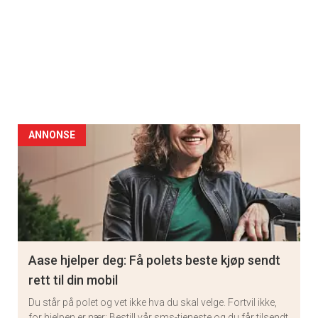
ANNONSE
Aase hjelper deg: Få polets beste kjøp sendt
rett til din mobil
Du står på polet og vet ikke hva du skal velge. Fortvil ikke,
for hjelpen er nær: Bestill vår sms-tjeneste og du får tilsendt