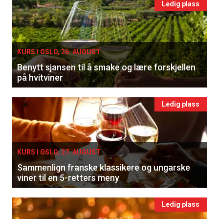
Ledig plass
KURS I OSLO, 26. AUGUST
Benytt sjansen til å smake og lære forskjellen
på hvitviner
Ledig plass
KURS I OSLO, 27. AUGUST
Sammenlign franske klassikere og ungarske
viner til en 5-retters meny
Ledig plass