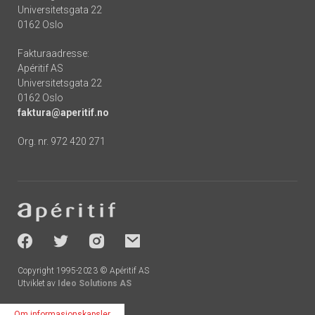
Universitetsgata 22
0162 Oslo
Fakturaadresse:
Apéritif AS
Universitetsgata 22
0162 Oslo
faktura@aperitif.no
Org. nr. 972 420 271
Footer
-
socials
Copyright 1995-2023 © Apéritif AS
Utviklet av
Ideo Solutions AS
Om informasjonskapsler