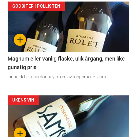
Forsiden
GODBITER I POLLISTEN
akkurat
nå
+
-
3
Magnum eller vanlig flaske, ulik årgang, men like
gunstig pris
Innholdet er chardonnay fra en av toppcruene i Jura.
Forsiden
UKENS VIN
akkurat
nå
+