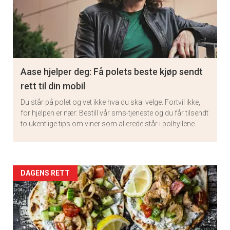
Aase hjelper deg: Få polets beste kjøp sendt
rett til din mobil
Du står på polet og vet ikke hva du skal velge. Fortvil ikke,
for hjelpen er nær: Bestill vår sms-tjeneste og du får tilsendt
to ukentlige tips om viner som allerede står i polhyllene.
Artikler
DAGENS RETT
detail
-