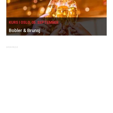
×
KURS I OSLO, 05. SEPTEMBER
Bobler & Brunsj
Få ukentlige nyhetsbrev fra
Apéritif
Vi tilbyr flere ukentlige nyhetsbrev. Du
kan fritt velge hvilke du ønsker å få
tilsendt.
Registrer deg