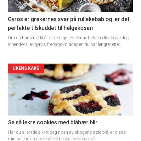
section
11
Gyros er grekernes svar på rullekebab og er det
perfekte tilskuddet til helgekosen
Om du har tenkt til å ta frem grillen denne helgen eller kose deg
innendørs ,er gyros fredags-middagen du har lengtet etter.
Artikler
UKENS KAKE
detail
-
section
11
Se så lekre cookies med blåbær blir
Har du allerede sikret deg noen av skogens søte blå, er disse
Dagens
minipaiene en god måte å bruke fangsten på.