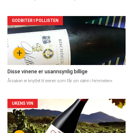
rett
Artikler
GODBITER I POLLISTEN
detail
-
+
section
11
Disse vinene er usannsynlig billige
Årsaken er knyttet til eieren som får sin «lønn i himmelen».
Dagens
rett
Artikler
UKENS VIN
2
detail
-