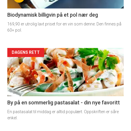
-
4
Biodynamisk billigvin på et pol nær deg
169,90 er utrolig lavt priset for en vin som denne. Den finnes på
60+ pol.
Forsiden
DAGENS RETT
akkurat
nå
-
5
By på en sommerlig pastasalat - din nye favoritt
En pastasalat til middag er alltid populært. Oppskriften er såre
enkel.