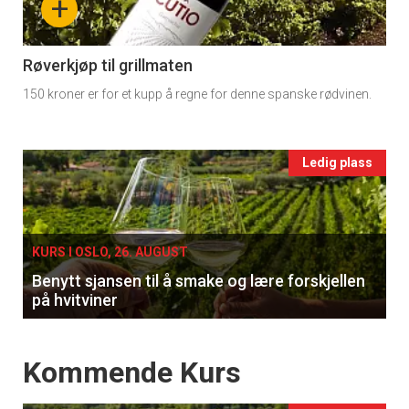
+
section
11
Røverkjøp til grillmaten
150 kroner er for et kupp å regne for denne spanske rødvinen.
Ukens
vin
Events
Ledig plass
single
KURS I OSLO, 26. AUGUST
Benytt sjansen til å smake og lære forskjellen
på hvitviner
Events
Kommende Kurs