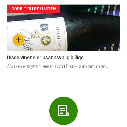
Forsiden
GODBITER I POLLISTEN
akkurat
nå
+
-
6
Disse vinene er usannsynlig billige
Årsaken er knyttet til eieren som får sin «lønn i himmelen».