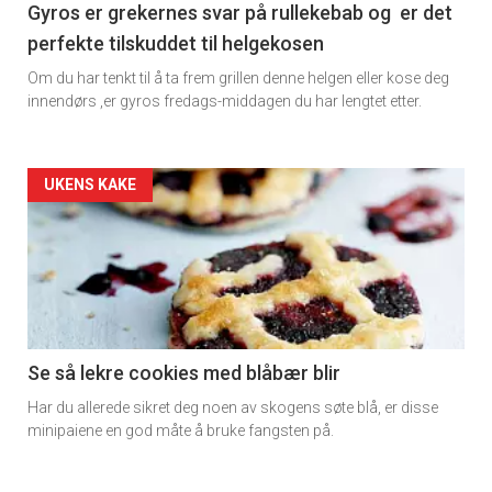
Gyros er grekernes svar på rullekebab og er det
perfekte tilskuddet til helgekosen
Om du har tenkt til å ta frem grillen denne helgen eller kose deg
innendørs ,er gyros fredags-middagen du har lengtet etter.
Forsiden
UKENS KAKE
akkurat
nå
-
2
Se så lekre cookies med blåbær blir
Har du allerede sikret deg noen av skogens søte blå, er disse
minipaiene en god måte å bruke fangsten på.