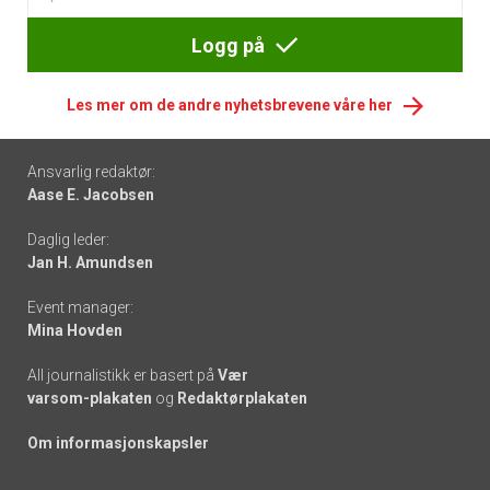
Logg på
Les mer om de andre nyhetsbrevene våre her
Footer
Ansvarlig redaktør:
Aase E. Jacobsen
-
Daglig leder:
links
Jan H. Amundsen
Event manager:
Mina Hovden
All journalistikk er basert på
Vær
varsom-plakaten
og
Redaktørplakaten
Om informasjonskapsler