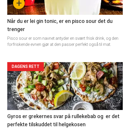
+
section
11
Når du er lei gin tonic, er en pisco sour det du
trenger
Pisco sour er som navnet antyder en svært frisk drink, og den
forfriskende evnen gjør at den passer perfekt også til mat.
Artikler
DAGENS RETT
detail
-
section
11
Gyros er grekernes svar på rullekebab og er det
perfekte tilskuddet til helgekosen
Dagens