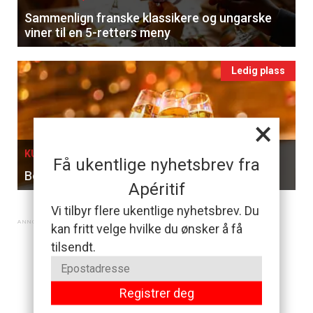
Sammenlign franske klassikere og ungarske
viner til en 5-retters meny
Ledig plass
×
KURS I OSLO, 05. SEPTEMBER
Få ukentlige nyhetsbrev fra
Bobler & Brunsj
Apéritif
Vi tilbyr flere ukentlige nyhetsbrev. Du
kan fritt velge hvilke du ønsker å få
tilsendt.
Registrer deg