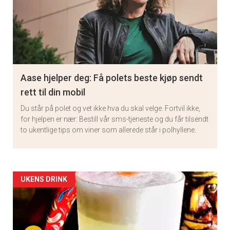
Aase hjelper deg: Få polets beste kjøp sendt
rett til din mobil
Du står på polet og vet ikke hva du skal velge. Fortvil ikke,
for hjelpen er nær: Bestill vår sms-tjeneste og du får tilsendt
to ukentlige tips om viner som allerede står i polhyllene.
Artikler
UKENS DRINK
detail
-