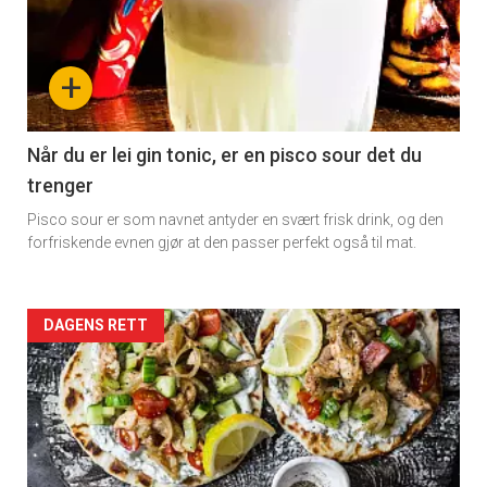
+
Når du er lei gin tonic, er en pisco sour det du
trenger
Pisco sour er som navnet antyder en svært frisk drink, og den
forfriskende evnen gjør at den passer perfekt også til mat.
Forsiden
DAGENS RETT
akkurat
nå
-