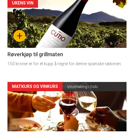
Forsiden
UKENS VIN
akkurat
nå
+
-
4
Røverkjøp til grillmaten
150 kroner er for et kupp å regne for denne spanske rødvinen.
Forsiden
MATKURS OG VINKURS
Vinsmaking i Oslo
akkurat
nå
-