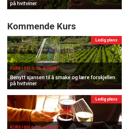
på hvitviner
Events
Kommende Kurs
Ledig plass
KURS I OSLO, 26. AUGUST
Benytt sjansen til å smake og lære forskjellen
på hvitviner
Ledig plass
KURS I OSLO, 27. AUGUST