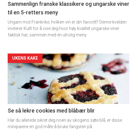
5
Sammenlign franske klassikere og ungarske viner
til en 5-retters meny
Ungarn mot Frankrike, hvilken vin er din favoritt? Denne kvelden
inviterer Kullt for å vise deg hvor høy kvalitet ungarske viner
faktisk har, sammen med en utrolig meny.
Forsiden
UKENS KAKE
akkurat
nå
-
6
Se så lekre cookies med blåbær blir
Har du allerede sikret deg noen av skogens søte blå, er disse
minipaiene en god måte å bruke fangsten på.