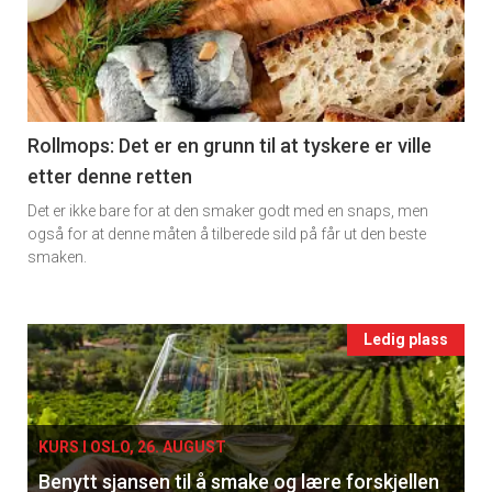
detail
-
section
11
Rollmops: Det er en grunn til at tyskere er ville
etter denne retten
Ukens
Det er ikke bare for at den smaker godt med en snaps, men
vin
også for at denne måten å tilberede sild på får ut den beste
smaken.
Events
Ledig plass
single
KURS I OSLO, 26. AUGUST
Benytt sjansen til å smake og lære forskjellen