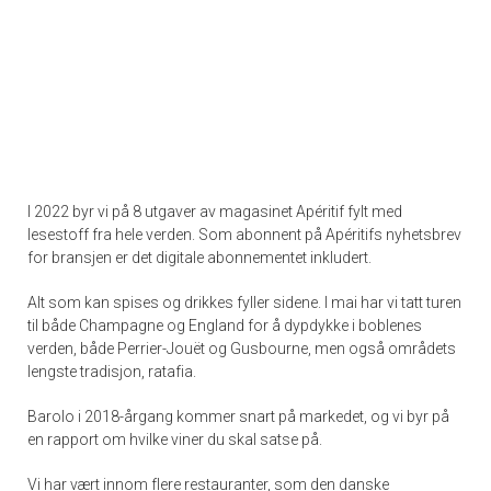
I
2022 byr vi på 8 utgaver av magasinet Apéritif fylt med
lesestoff fra hele verden. Som abonnent på Apéritifs nyhetsbrev
for bransjen er det digitale abonnementet inkludert.
Alt som kan spises og drikkes fyller sidene. I mai har vi tatt turen
til både Champagne og England for å dypdykke i boblenes
verden, både Perrier-Jouët og Gusbourne, men også områdets
lengste tradisjon, ratafia.
Barolo i 2018-årgang kommer snart på markedet, og vi byr på
en rapport om hvilke viner du skal satse på.
Vi har vært innom flere restauranter, som den danske