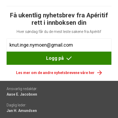
Få ukentlig nyhetsbrev fra Apéritif
rett i innboksen din
Hver søndag får du de mest leste sakene fra Apéritif
Logg på
Les mer om de andre nyhetsbrevene våre her
Footer
Ansvarlig redaktør:
Aase E. Jacobsen
-
Daglig leder:
links
Jan H. Amundsen