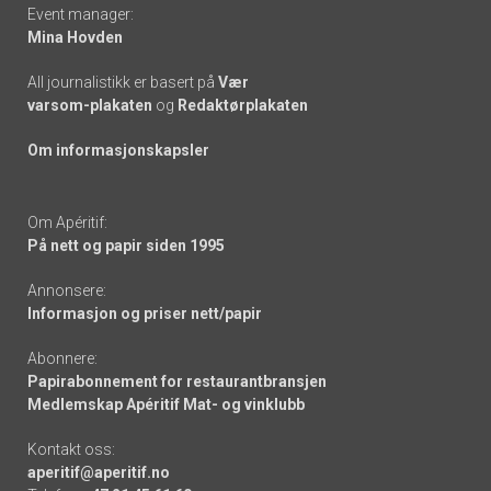
Event manager:
Mina Hovden
All journalistikk er basert på
Vær
varsom-plakaten
og
Redaktørplakaten
Om informasjonskapsler
Om Apéritif:
På nett og papir siden 1995
Annonsere:
Informasjon og priser nett/papir
Abonnere:
Papirabonnement for restaurantbransjen
Medlemskap Apéritif Mat- og vinklubb
Kontakt oss:
aperitif@aperitif.no