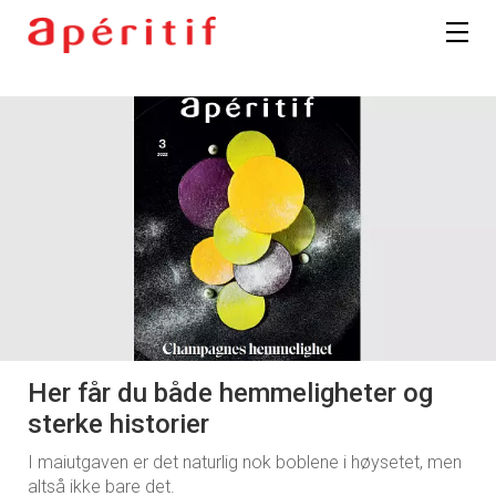
Her får du både hemmeligheter og
sterke historier
I maiutgaven er det naturlig nok boblene i høysetet, men
altså ikke bare det.