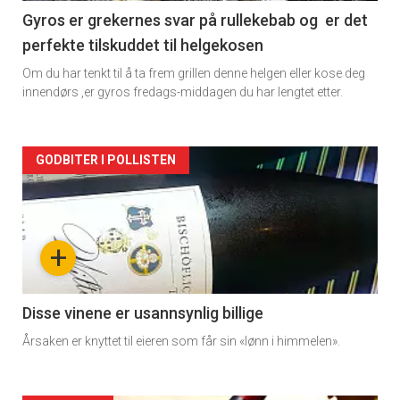
2
Gyros er grekernes svar på rullekebab og er det
perfekte tilskuddet til helgekosen
Om du har tenkt til å ta frem grillen denne helgen eller kose deg
innendørs ,er gyros fredags-middagen du har lengtet etter.
Forsiden
GODBITER I POLLISTEN
akkurat
nå
+
-
3
Disse vinene er usannsynlig billige
Årsaken er knyttet til eieren som får sin «lønn i himmelen».