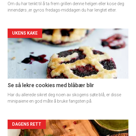
Om du har tenkt til å ta frem grillen denne helgen eller kose deg
rett
innendørs ,er gyros fredags-middagen du har lengtet etter.
Artikler
UKENS KAKE
detail
-
section
11
Se så lekre cookies med blåbær blir
Har du allerede sikret deg noen av skogens søte blå, er disse
Dagens
minipaiene en god måte å bruke fangsten på.
rett
2
Artikler
DAGENS RETT