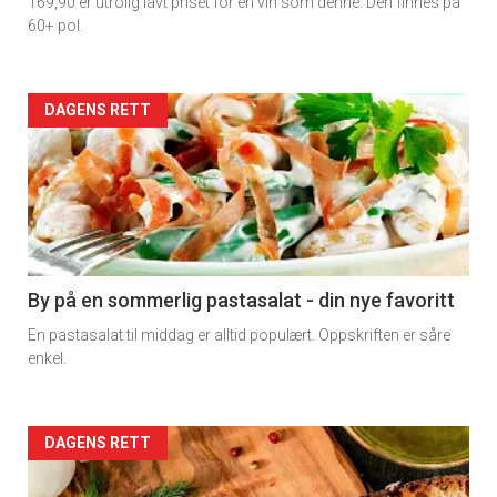
169,90 er utrolig lavt priset for en vin som denne. Den finnes på
60+ pol.
Forsiden
DAGENS RETT
akkurat
nå
-
5
By på en sommerlig pastasalat - din nye favoritt
En pastasalat til middag er alltid populært. Oppskriften er såre
enkel.
Forsiden
DAGENS RETT
akkurat