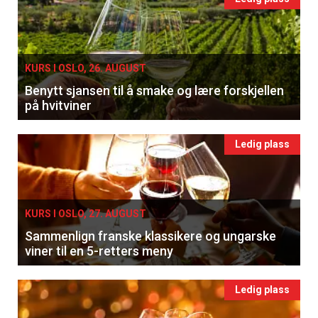
KURS I OSLO, 26. AUGUST
Benytt sjansen til å smake og lære forskjellen
på hvitviner
Ledig plass
KURS I OSLO, 27. AUGUST
Sammenlign franske klassikere og ungarske
viner til en 5-retters meny
Ledig plass