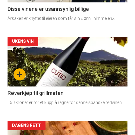
11
Disse vinene er usannsynlig billige
Årsaken er knyttet til eieren som får sin «lønn i himmelen».
Artikler
UKENS VIN
detail
-
+
section
11
Røverkjøp til grillmaten
150 kroner er for et kupp å regne for denne spanske rødvinen.
Dagens
rett
Artikler
DAGENS RETT