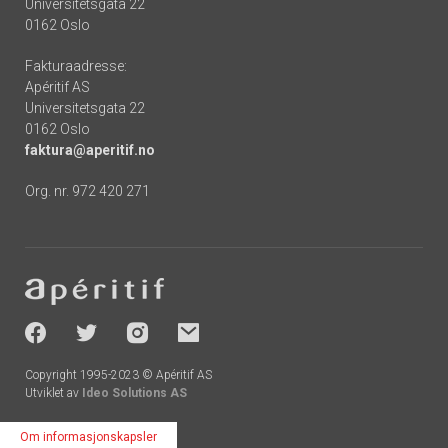
Universitetsgata 22
0162 Oslo
Fakturaadresse:
Apéritif AS
Universitetsgata 22
0162 Oslo
faktura@aperitif.no
Org. nr. 972 420 271
Footer
-
socials
Copyright 1995-2023 © Apéritif AS
Utviklet av
Ideo Solutions AS
Om informasjonskapsler