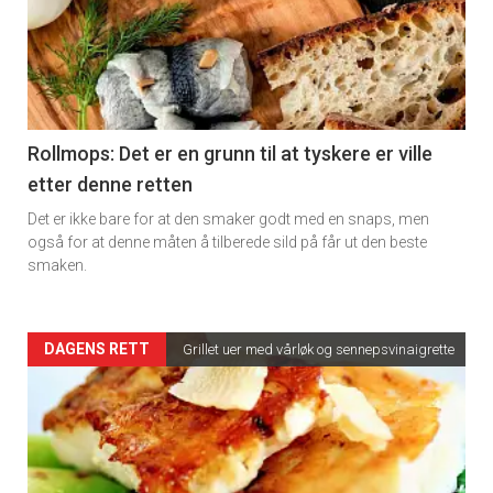
detail
-
section
11
Rollmops: Det er en grunn til at tyskere er ville
etter denne retten
Dagens
Det er ikke bare for at den smaker godt med en snaps, men
rett
også for at denne måten å tilberede sild på får ut den beste
smaken.
2
Artikler
DAGENS RETT
Grillet uer med vårløk og sennepsvinaigrette
detail
-