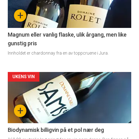
nå
+
-
3
Magnum eller vanlig flaske, ulik årgang, men like
gunstig pris
Innholdet er chardonnay fra en av toppcruene i Jura.
Forsiden
UKENS VIN
akkurat
nå
+
-
4
Biodynamisk billigvin på et pol nær deg