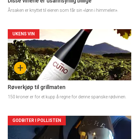
Disse vinene er usannsynlig billige
Årsaken er knyttet til eieren som får sin «lønn i himmelen».
Forsiden
UKENS VIN
akkurat
nå
+
-
2
Røverkjøp til grillmaten
150 kroner er for et kupp å regne for denne spanske rødvinen.
Forsiden
GODBITER I POLLISTEN
akkurat