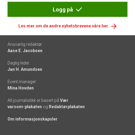
Logg på
Les mer om de andre nyhetsbrevene våre her
Footer
Ansvarlig redaktør:
Aase E. Jacobsen
-
Daglig leder:
links
Jan H. Amundsen
Event manager:
Mina Hovden
All journalistikk er basert på
Vær
varsom-plakaten
og
Redaktørplakaten
Om informasjonskapsler