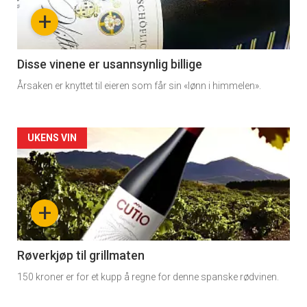
nå
+
-
3
Disse vinene er usannsynlig billige
Årsaken er knyttet til eieren som får sin «lønn i himmelen».
Forsiden
UKENS VIN
akkurat
nå
+
-
4
Røverkjøp til grillmaten
150 kroner er for et kupp å regne for denne spanske rødvinen.