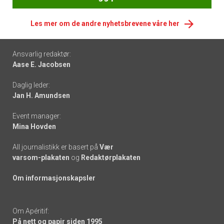
Les mer om de andre nyhetsbrevene våre her
Footer
Ansvarlig redaktør:
Aase E. Jacobsen
-
Daglig leder:
links
Jan H. Amundsen
Event manager:
Mina Hovden
All journalistikk er basert på
Vær
varsom-plakaten
og
Redaktørplakaten
Om informasjonskapsler
Om Apéritif:
På nett og papir siden 1995