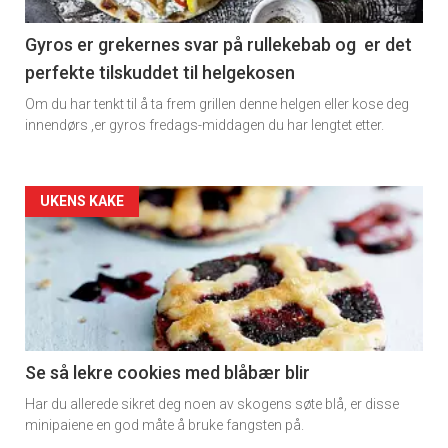
section
11
Gyros er grekernes svar på rullekebab og er det
perfekte tilskuddet til helgekosen
Dagens
Om du har tenkt til å ta frem grillen denne helgen eller kose deg
rett
innendørs ,er gyros fredags-middagen du har lengtet etter.
2
Artikler
UKENS KAKE
detail
-
section
11
Se så lekre cookies med blåbær blir
Har du allerede sikret deg noen av skogens søte blå, er disse
Ukens
minipaiene en god måte å bruke fangsten på.