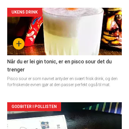
Forsiden
UKENS DRINK
akkurat
nå
+
-
2
Når du er lei gin tonic, er en pisco sour det du
trenger
Pisco sour er som navnet antyder en svært frisk drink, og den
forfriskende evnen gjør at den passer perfekt også til mat.
Forsiden
GODBITER I POLLISTEN
akkurat