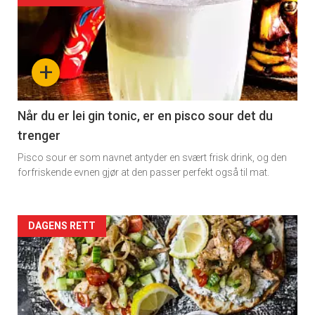
detail
-
+
section
11
Når du er lei gin tonic, er en pisco sour det du
trenger
Dagens
Pisco sour er som navnet antyder en svært frisk drink, og den
rett
forfriskende evnen gjør at den passer perfekt også til mat.
Artikler
DAGENS RETT
detail
-