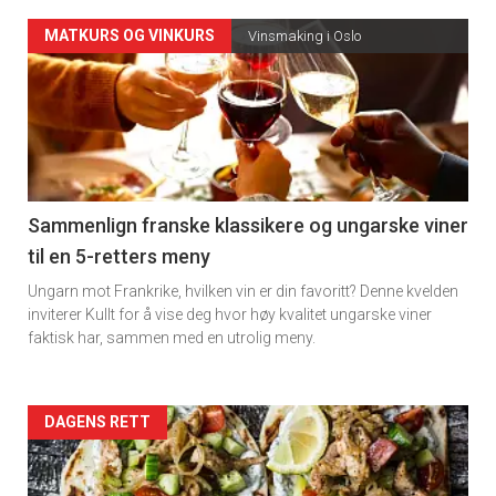
Forsiden
MATKURS OG VINKURS
Vinsmaking i Oslo
akkurat
nå
-
5
Sammenlign franske klassikere og ungarske viner
til en 5-retters meny
Ungarn mot Frankrike, hvilken vin er din favoritt? Denne kvelden
inviterer Kullt for å vise deg hvor høy kvalitet ungarske viner
faktisk har, sammen med en utrolig meny.
Forsiden
DAGENS RETT
akkurat