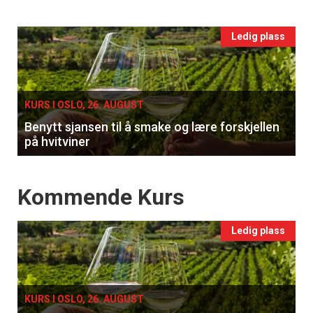
vin
Events
Ledig plass
single
KURS I OSLO, 26. AUGUST
Benytt sjansen til å smake og lære forskjellen
på hvitviner
Events
Kommende Kurs
Ledig plass
KURS I OSLO, 26. AUGUST