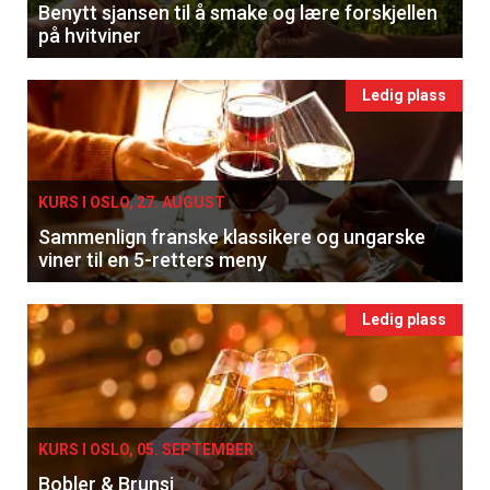
Benytt sjansen til å smake og lære forskjellen
på hvitviner
×
Ledig plass
Få ukentlige nyhetsbrev fra
Apéritif
Vi tilbyr flere ukentlige nyhetsbrev. Du
KURS I OSLO, 27. AUGUST
kan fritt velge hvilke du ønsker å få
Sammenlign franske klassikere og ungarske
viner til en 5-retters meny
tilsendt.
Ledig plass
Registrer deg
KURS I OSLO, 05. SEPTEMBER
Bobler & Brunsj