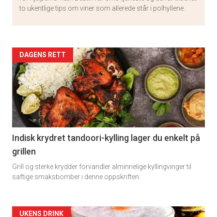
to ukentlige tips om viner som allerede står i polhyllene.
Artikler
DAGENS RETT
detail
-
section
11
Indisk krydret tandoori-kylling lager du enkelt på
grillen
Grill og sterke krydder forvandler alminnelige kyllingvinger til
saftige smaksbomber i denne oppskriften.
Artikler
UKENS DRINK