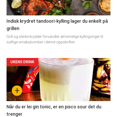
section
11
Indisk krydret tandoori-kylling lager du enkelt på
grillen
Grill og sterke krydder forvandler alminnelige kyllingvinger til
saftige smaksbomber i denne oppskriften.
Artikler
UKENS DRINK
detail
-
+
section
11
Når du er lei gin tonic, er en pisco sour det du
trenger