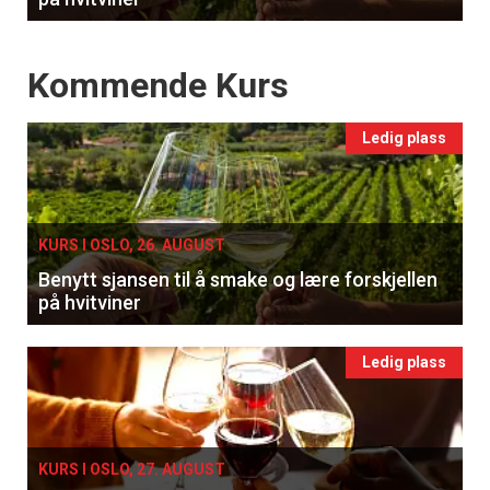
Events
Kommende Kurs
Ledig plass
KURS I OSLO, 26. AUGUST
Benytt sjansen til å smake og lære forskjellen
på hvitviner
Ledig plass
KURS I OSLO, 27. AUGUST