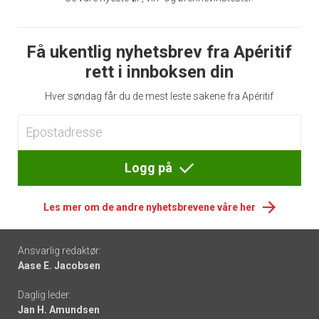
Få ukentlig nyhetsbrev fra Apéritif
rett i innboksen din
Hver søndag får du de mest leste sakene fra Apéritif
Logg på
Les mer om de andre nyhetsbrevene våre her
Footer
Ansvarlig redaktør:
Aase E. Jacobsen
-
Daglig leder:
links
Jan H. Amundsen