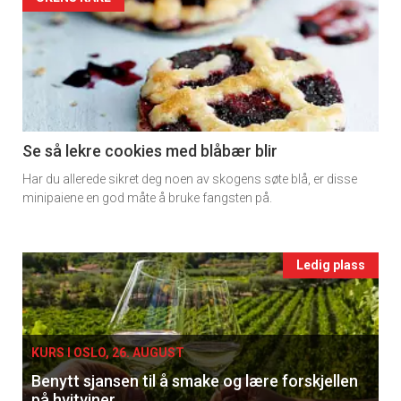
Artikler
detail
-
section
11
Se så lekre cookies med blåbær blir
Har du allerede sikret deg noen av skogens søte blå, er disse
Ukens
minipaiene en god måte å bruke fangsten på.
vin
Events
Ledig plass
single
KURS I OSLO, 26. AUGUST
Benytt sjansen til å smake og lære forskjellen
på hvitviner