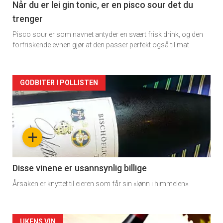
2
Når du er lei gin tonic, er en pisco sour det du
trenger
Pisco sour er som navnet antyder en svært frisk drink, og den
forfriskende evnen gjør at den passer perfekt også til mat.
Forsiden
GODBITER I POLLISTEN
akkurat
nå
+
-
3
Disse vinene er usannsynlig billige
Årsaken er knyttet til eieren som får sin «lønn i himmelen».
UKENS VIN