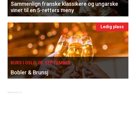
Sammenlign franske klassikere og ungarske
viner til en 5-retters meny
Ledig plass
KURS I OSLO, 05. SEPTEMBER
Bobler & Brunsj
×