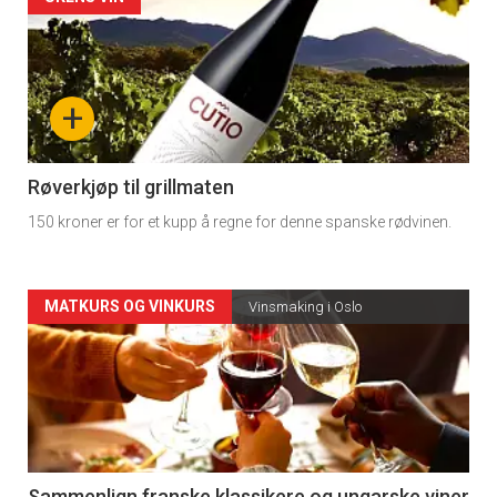
Forsiden
akkurat
nå
+
-
4
Røverkjøp til grillmaten
150 kroner er for et kupp å regne for denne spanske rødvinen.
Forsiden
MATKURS OG VINKURS
Vinsmaking i Oslo
akkurat
nå
-
Sammenlign franske klassikere og ungarske viner