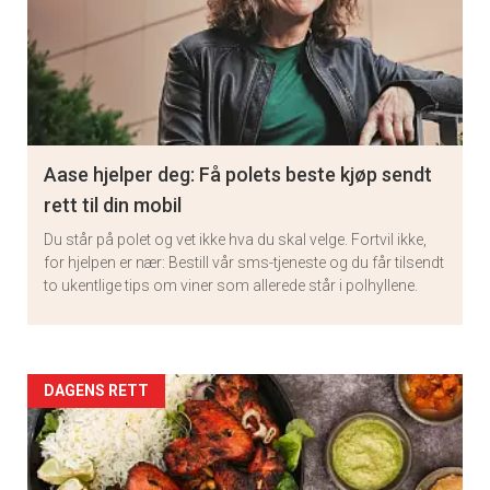
Aase hjelper deg: Få polets beste kjøp sendt
rett til din mobil
Du står på polet og vet ikke hva du skal velge. Fortvil ikke,
for hjelpen er nær: Bestill vår sms-tjeneste og du får tilsendt
to ukentlige tips om viner som allerede står i polhyllene.
Artikler
DAGENS RETT
detail
-