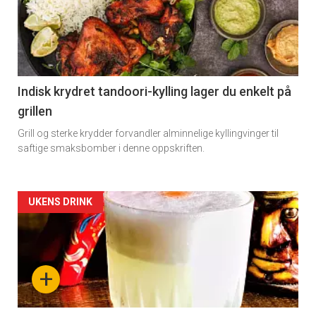
Indisk krydret tandoori-kylling lager du enkelt på
grillen
Grill og sterke krydder forvandler alminnelige kyllingvinger til
saftige smaksbomber i denne oppskriften.
Forsiden
UKENS DRINK
akkurat
nå
+
-