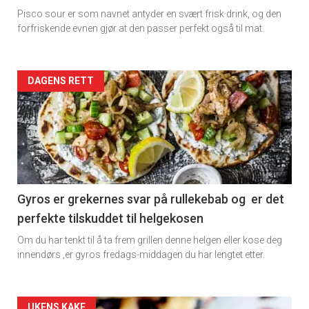
Dagens
Pisco sour er som navnet antyder en svært frisk drink, og den
rett
forfriskende evnen gjør at den passer perfekt også til mat.
Artikler
DAGENS RETT
detail
-
section
11
Gyros er grekernes svar på rullekebab og er det
perfekte tilskuddet til helgekosen
Dagens
Om du har tenkt til å ta frem grillen denne helgen eller kose deg
rett
innendørs ,er gyros fredags-middagen du har lengtet etter.
2
UKENS KAKE