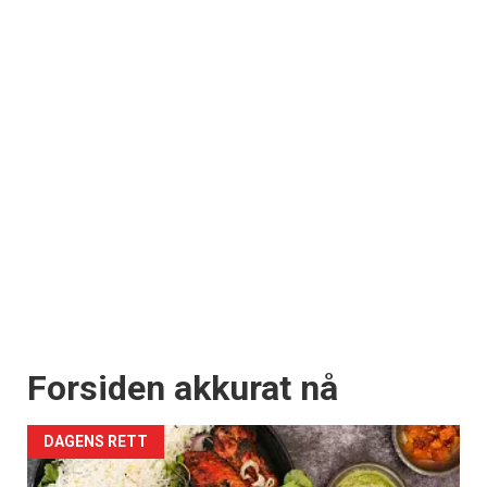
Få ukentlige nyhetsbrev fra
Apéritif
Vi tilbyr flere ukentlige nyhetsbrev. Du
kan fritt velge hvilke du ønsker å få
tilsendt.
Registrer deg
Forsiden akkurat nå
DAGENS RETT