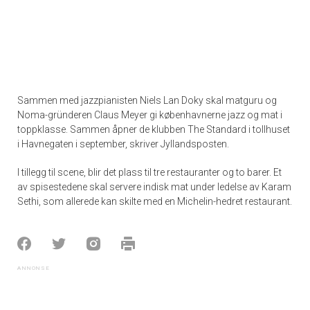
Sammen med jazzpianisten Niels Lan Doky skal matguru og
Noma-gründeren Claus Meyer gi københavnerne jazz og mat i
toppklasse. Sammen åpner de klubben The Standard i tollhuset
i Havnegaten i september, skriver Jyllandsposten.
I tillegg til scene, blir det plass til tre restauranter og to barer. Et
av spisestedene skal servere indisk mat under ledelse av Karam
Sethi, som allerede kan skilte med en Michelin-hedret restaurant.