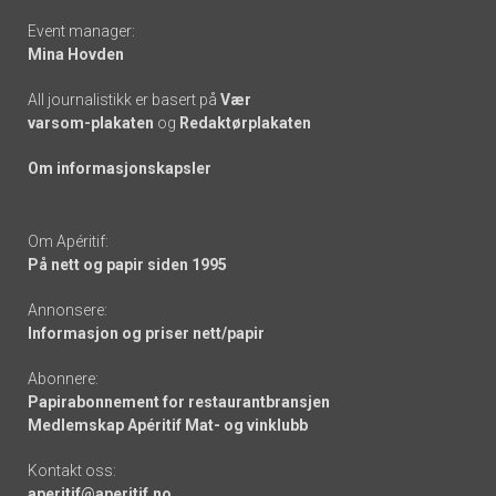
Event manager:
Mina Hovden
All journalistikk er basert på
Vær
varsom-plakaten
og
Redaktørplakaten
Om informasjonskapsler
Om Apéritif:
På nett og papir siden 1995
Annonsere:
Informasjon og priser nett/papir
Abonnere:
Papirabonnement for restaurantbransjen
Medlemskap Apéritif Mat- og vinklubb
Kontakt oss:
aperitif@aperitif.no