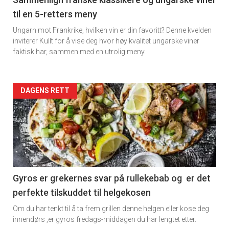
5
til en 5-retters meny
Ungarn mot Frankrike, hvilken vin er din favoritt? Denne kvelden
inviterer Kullt for å vise deg hvor høy kvalitet ungarske viner
faktisk har, sammen med en utrolig meny.
Forsiden
DAGENS RETT
akkurat
nå
-
6
Gyros er grekernes svar på rullekebab og er det
perfekte tilskuddet til helgekosen
Om du har tenkt til å ta frem grillen denne helgen eller kose deg
innendørs ,er gyros fredags-middagen du har lengtet etter.