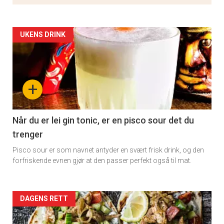
Artikler
UKENS DRINK
detail
-
+
section
11
Når du er lei gin tonic, er en pisco sour det du
trenger
Pisco sour er som navnet antyder en svært frisk drink, og den
forfriskende evnen gjør at den passer perfekt også til mat.
Artikler
DAGENS RETT
detail