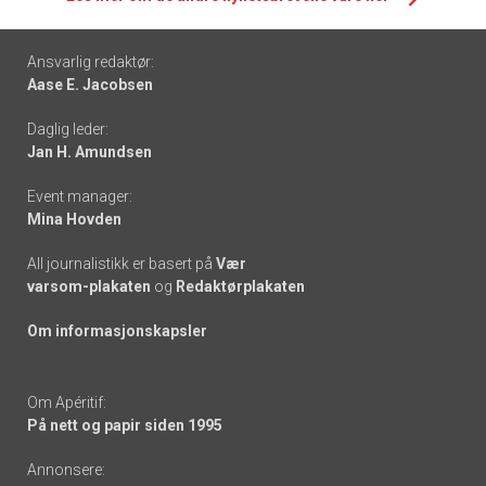
Footer
Ansvarlig redaktør:
Aase E. Jacobsen
-
Daglig leder:
links
Jan H. Amundsen
Event manager:
Mina Hovden
All journalistikk er basert på
Vær
varsom-plakaten
og
Redaktørplakaten
Om informasjonskapsler
Om Apéritif:
På nett og papir siden 1995
Annonsere: