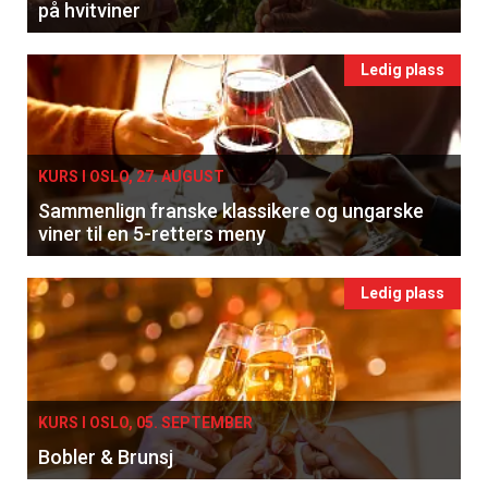
på hvitviner
Ledig plass
KURS I OSLO, 27. AUGUST
Sammenlign franske klassikere og ungarske
viner til en 5-retters meny
×
Ledig plass
Få ukentlige nyhetsbrev fra
Apéritif
Vi tilbyr flere ukentlige nyhetsbrev. Du
KURS I OSLO, 05. SEPTEMBER
kan fritt velge hvilke du ønsker å få
Bobler & Brunsj
tilsendt.