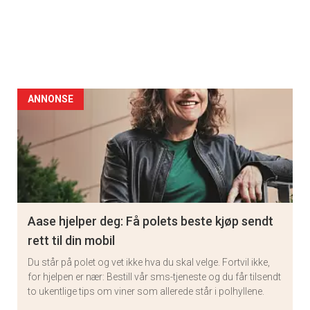
ANNONSE
Aase hjelper deg: Få polets beste kjøp sendt
rett til din mobil
Du står på polet og vet ikke hva du skal velge. Fortvil ikke,
for hjelpen er nær: Bestill vår sms-tjeneste og du får tilsendt
to ukentlige tips om viner som allerede står i polhyllene.