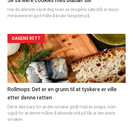
11
Se så lekre cookies med blåbær blir
Har du allerede sikret deg noen av skogens søte blå, er disse
Dagens
minipaiene en god måte å bruke fangsten på.
rett
2
Artikler
DAGENS RETT
detail
-
section
11
Rollmops: Det er en grunn til at tyskere er ville
etter denne retten
Ukens
Det er ikke bare for at den smaker godt med en snaps, men
vin
også for at denne måten å tilberede sild på får ut den beste
smaken.