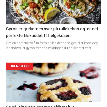
-
section
11
Gyros er grekernes svar på rullekebab og er det
perfekte tilskuddet til helgekosen
Dagens
Om du har tenkt til å ta frem grillen denne helgen eller kose deg
rett
innendørs ,er gyros fredags-middagen du har lengtet etter.
Artikler
UKENS KAKE
detail
-
section