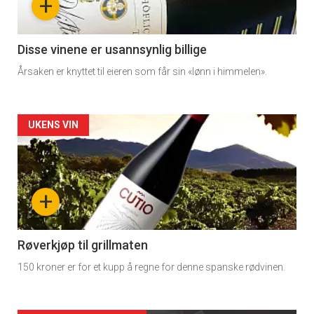
+
-
3
Disse vinene er usannsynlig billige
Årsaken er knyttet til eieren som får sin «lønn i himmelen».
Forsiden
UKENS VIN
akkurat
nå
+
-
4
Røverkjøp til grillmaten
150 kroner er for et kupp å regne for denne spanske rødvinen.