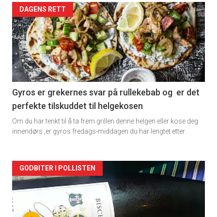
Forsiden
DAGENS RETT
akkurat
nå
-
2
Gyros er grekernes svar på rullekebab og er det
perfekte tilskuddet til helgekosen
Om du har tenkt til å ta frem grillen denne helgen eller kose deg
innendørs ,er gyros fredags-middagen du har lengtet etter.
Forsiden
GODBITER I POLLISTEN
akkurat
nå