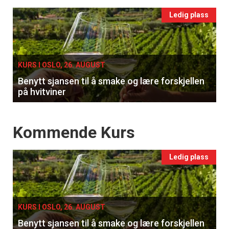
Events
Ledig plass
single
KURS I OSLO, 26. AUGUST
Benytt sjansen til å smake og lære forskjellen
på hvitviner
Events
Kommende Kurs
Ledig plass
KURS I OSLO, 26. AUGUST
Benytt sjansen til å smake og lære forskjellen