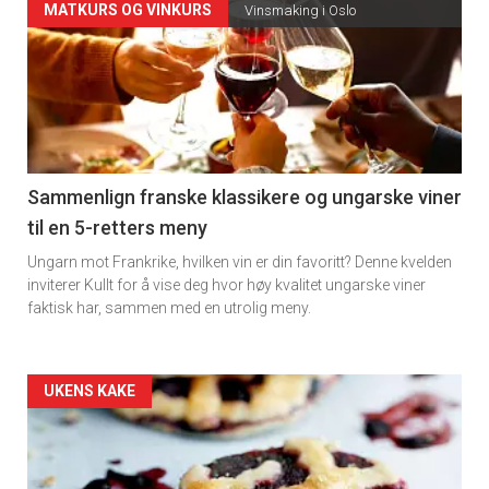
Forsiden
MATKURS OG VINKURS
Vinsmaking i Oslo
akkurat
nå
-
5
Sammenlign franske klassikere og ungarske viner
til en 5-retters meny
Ungarn mot Frankrike, hvilken vin er din favoritt? Denne kvelden
inviterer Kullt for å vise deg hvor høy kvalitet ungarske viner
faktisk har, sammen med en utrolig meny.
Forsiden
UKENS KAKE
akkurat
nå