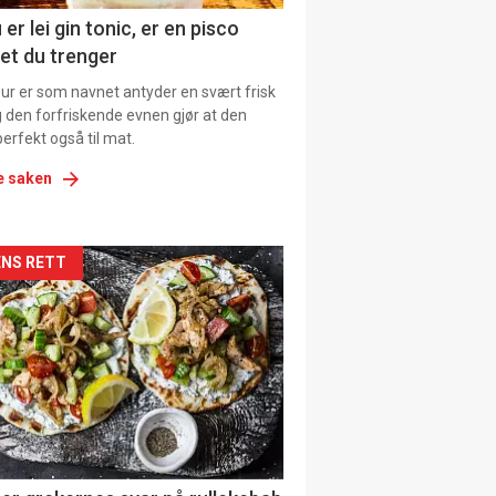
ens
 er lei gin tonic, er en pisco
et du trenger
our er som navnet antyder en svært frisk
g den forfriskende evnen gjør at den
erfekt også til mat.
e saken
kler
NS RETT
il
tion