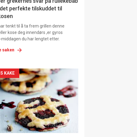
ens
er grekernes svar på rullekebab
det perfekte tilskuddet til
kosen
r tenkt til å ta frem grillen denne
ller kose deg innendørs ,er gyros
-middagen du har lengtet etter.
e saken
kler
S KAKE
il
tion