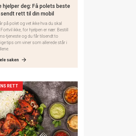
 hjelper deg: Få polets beste
 sendt rett til din mobil
år på polet og vet ikke hva du skal
 Fortvil ikke, for hjelpen er nær: Bestill
ms-tjeneste og du får tilsendt to
lige tips om viner som allerede står i
llene.
ele saken
kler
NS RETT
il
tion