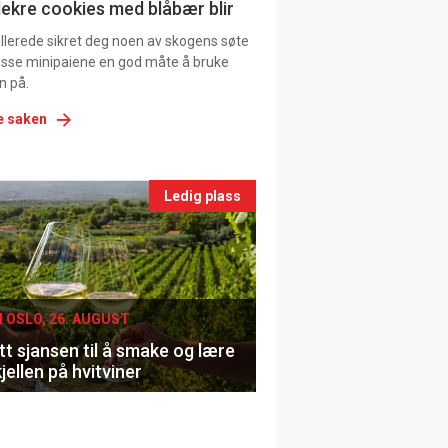
ns
lekre cookies med blåbær blir
allerede sikret deg noen av skogens søte
 disse minipaiene en god måte å bruke
n på.
e saken
nts
Ledig plass
le
I OSLO, 26. AUGUST
t sjansen til å smake og lære
jellen på hvitviner