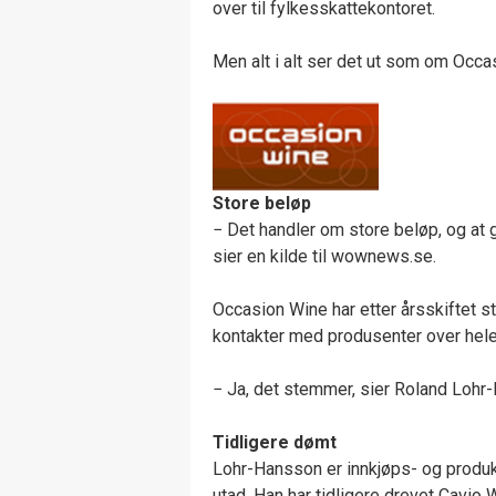
over til fylkesskattekontoret.
Men alt i alt ser det ut som om Occasi
Store beløp
− Det handler om store beløp, og at g
sier en kilde til wownews.se.
Occasion Wine har etter årsskiftet st
kontakter med produsenter over hele
− Ja, det stemmer, sier Roland Lohr
Tidligere dømt
Lohr-Hansson er innkjøps- og produk
utad. Han har tidligere drevet Cavio 