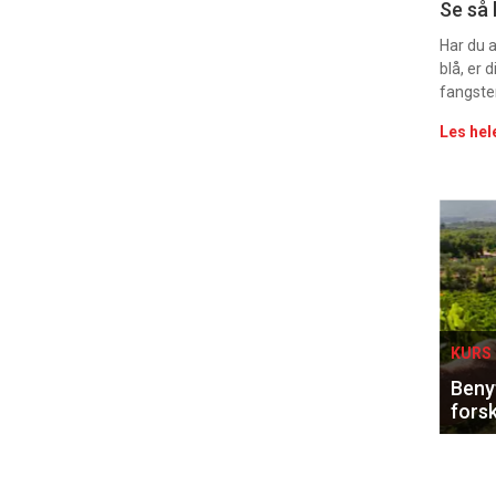
Uke
Se så 
vin
Har du 
blå, er
fangste
Les hel
Eve
sing
KURS 
Benyt
forsk