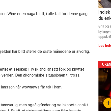
11
Indisk
on Wine er en saga blott, i alle fall for denne gang.
du enk
Grill og
kyllingv
oppskrif
Les hel
jelden har blitt større de siste månedene er alvorlig,
Arti
UKEN
artet et selskap i Tyskland, ansatt folk og knyttet
deta
 verden. Den økonomiske situasjonen til tross.
-
-Hansson når wownews får tak i ham.
sec
+
tansvarlig, men også gründer og selskapets ansikt
11
Wine & Spirit, et vinimportfirma som ikke leverte