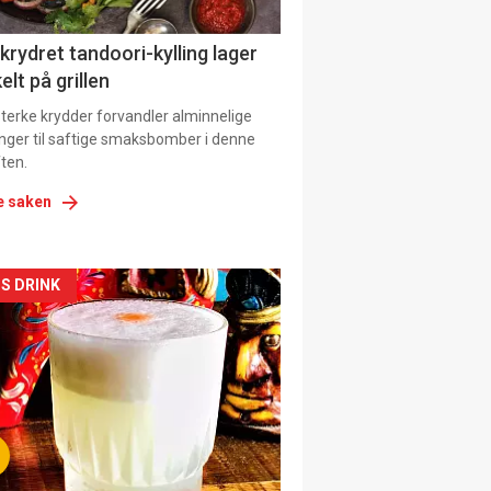
 krydret tandoori-kylling lager
elt på grillen
 sterke krydder forvandler alminnelige
inger til saftige smaksbomber i denne
ten.
e saken
kler
S DRINK
il
tion