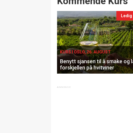
Kommende Kurs
Ledig
KURS I OSLO, 26. AUGUST
Benytt sjansen til å smake og 
forskjellen på hvitviner