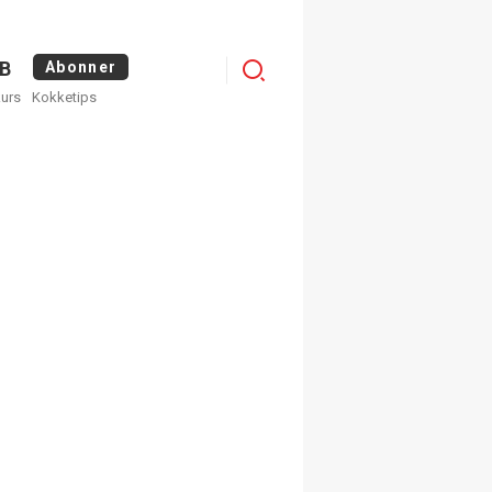
Logg
B
Abonner
kurs
Kokketips
inn
egistrer deg