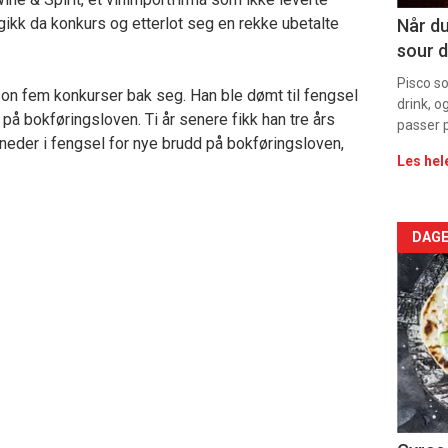
Dag
ikk da konkurs og etterlot seg en rekke ubetalte
Når du
sour d
rett
Pisco s
on fem konkurser bak seg. Han ble dømt til fengsel
drink, o
 på bokføringsloven. Ti år senere fikk han tre års
passer p
neder i fengsel for nye brudd på bokføringsloven,
Les hel
Arti
DAGE
deta
-
sec
11