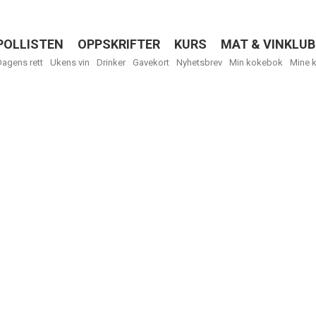
POLLISTEN
OPPSKRIFTER
KURS
MAT & VINKLUB
Menu
Dagens rett
Ukens vin
Drinker
Gavekort
Nyhetsbrev
Min kokebok
Mine 
R