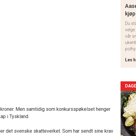
Aase
kjøp
Du st
velge.
vår s
ukent
polhy
Les h
Arti
DAGE
deta
 kroner. Men samtidig som konkursspøkelset henger
-
kap i Tyskland.
sec
ier det svenske skatteverket. Som har sendt sine krav