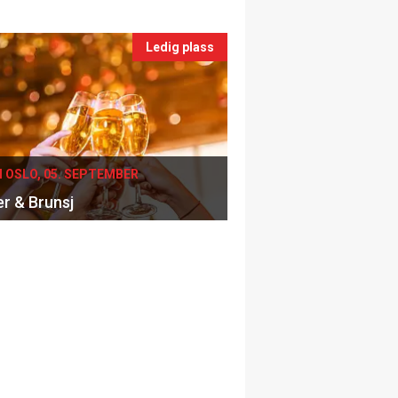
Ledig plass
I OSLO, 05. SEPTEMBER
er & Brunsj