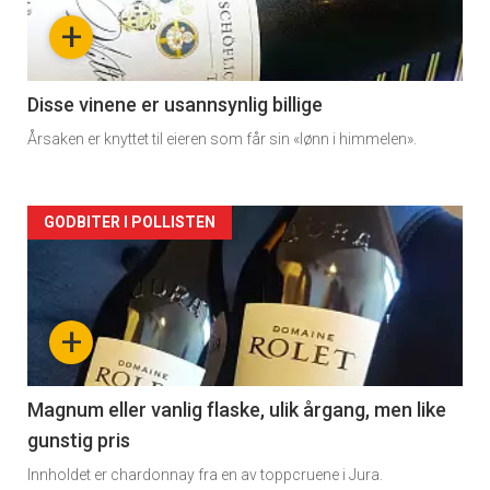
nå
+
-
2
Disse vinene er usannsynlig billige
Årsaken er knyttet til eieren som får sin «lønn i himmelen».
Forsiden
GODBITER I POLLISTEN
akkurat
nå
+
-
3
Magnum eller vanlig flaske, ulik årgang, men like
gunstig pris
Innholdet er chardonnay fra en av toppcruene i Jura.