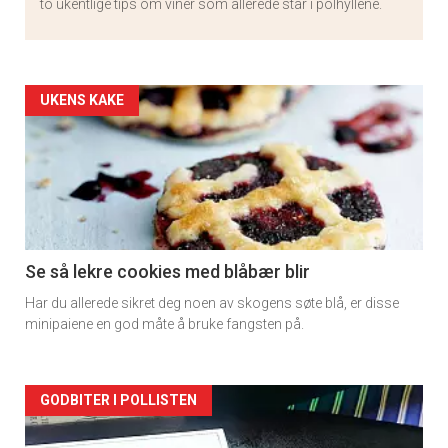
to ukentlige tips om viner som allerede står i polhyllene.
Artikler
UKENS KAKE
detail
-
section
11
Se så lekre cookies med blåbær blir
Har du allerede sikret deg noen av skogens søte blå, er disse
minipaiene en god måte å bruke fangsten på.
Artikler
GODBITER I POLLISTEN
detail