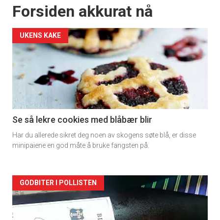
Forsiden akkurat nå
UKENS KAKE
Se så lekre cookies med blåbær blir
Har du allerede sikret deg noen av skogens søte blå, er disse
minipaiene en god måte å bruke fangsten på.
Forsiden
GODBITER I POLLISTEN
akkurat