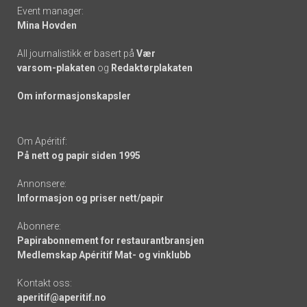
Event manager:
Mina Hovden
All journalistikk er basert på
Vær
varsom-plakaten
og
Redaktørplakaten
Om informasjonskapsler
Om Apéritif:
På nett og papir siden 1995
Annonsere:
Informasjon og priser nett/papir
Abonnere:
Papirabonnement for restaurantbransjen
Medlemskap Apéritif Mat- og vinklubb
Kontakt oss:
aperitif@aperitif.no