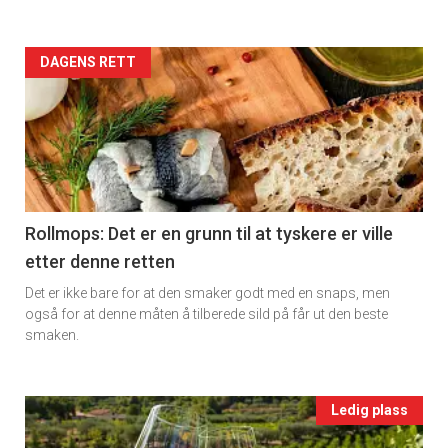
rett
Artikler
DAGENS RETT
2
detail
-
section
11
Rollmops: Det er en grunn til at tyskere er ville
etter denne retten
Ukens
Det er ikke bare for at den smaker godt med en snaps, men
vin
også for at denne måten å tilberede sild på får ut den beste
smaken.
Events
Ledig plass