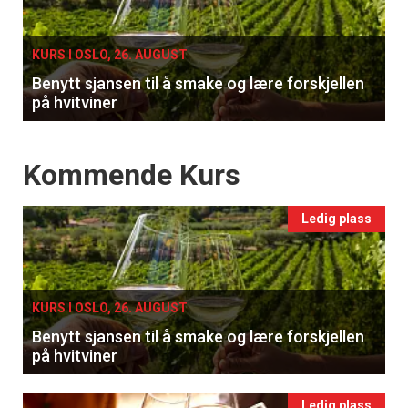
single
KURS I OSLO, 26. AUGUST
Benytt sjansen til å smake og lære forskjellen
på hvitviner
Events
Kommende Kurs
Ledig plass
KURS I OSLO, 26. AUGUST
Benytt sjansen til å smake og lære forskjellen
på hvitviner
Ledig plass