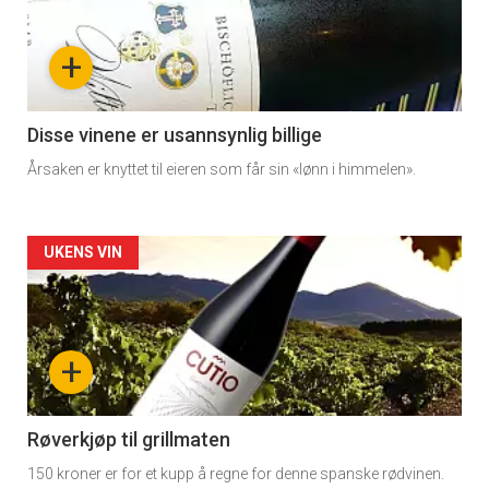
-
+
section
11
Disse vinene er usannsynlig billige
Årsaken er knyttet til eieren som får sin «lønn i himmelen».
Dagens
rett
Artikler
UKENS VIN
detail
-
+
section
11
Røverkjøp til grillmaten
150 kroner er for et kupp å regne for denne spanske rødvinen.
Dagens