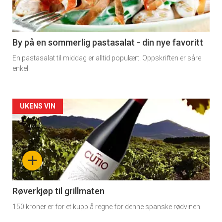
nå
-
5
By på en sommerlig pastasalat - din nye favoritt
En pastasalat til middag er alltid populært. Oppskriften er såre
enkel.
Forsiden
UKENS VIN
akkurat
nå
+
-
6
Røverkjøp til grillmaten
150 kroner er for et kupp å regne for denne spanske rødvinen.