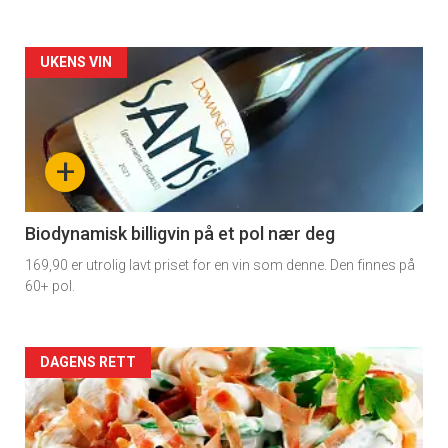
Forsiden
UKENS VIN
akkurat
nå
+
-
4
Biodynamisk billigvin på et pol nær deg
169,90 er utrolig lavt priset for en vin som denne. Den finnes på
60+ pol.
Forsiden
DAGENS RETT
akkurat