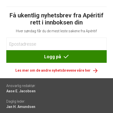
Få ukentlig nyhetsbrev fra Apéritif
rett i innboksen din
Hver søndag får du de mest leste sakene fra Apéritif
Logg på
Les mer om de andre nyhetsbrevene våre her
Footer
Ansvarlig redaktør:
Aase E. Jacobsen
-
Daglig leder:
links
Jan H. Amundsen