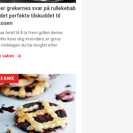
ens
er grekernes svar på rullekebab
det perfekte tilskuddet til
kosen
r tenkt til å ta frem grillen denne
ller kose deg innendørs ,er gyros
-middagen du har lengtet etter.
e saken
kler
S KAKE
il
tion