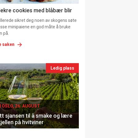
ns
lekre cookies med blåbær blir
allerede sikret deg noen av skogens søte
 disse minipaiene en god måte å bruke
n på.
e saken
nts
Ledig plass
le
I OSLO, 26. AUGUST
t sjansen til å smake og lære
jellen på hvitviner