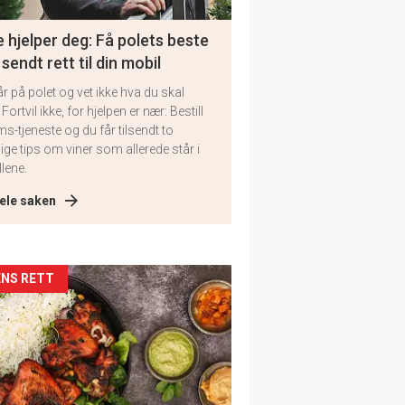
 hjelper deg: Få polets beste
 sendt rett til din mobil
år på polet og vet ikke hva du skal
 Fortvil ikke, for hjelpen er nær: Bestill
ms-tjeneste og du får tilsendt to
lige tips om viner som allerede står i
llene.
ele saken
kler
NS RETT
il
tion