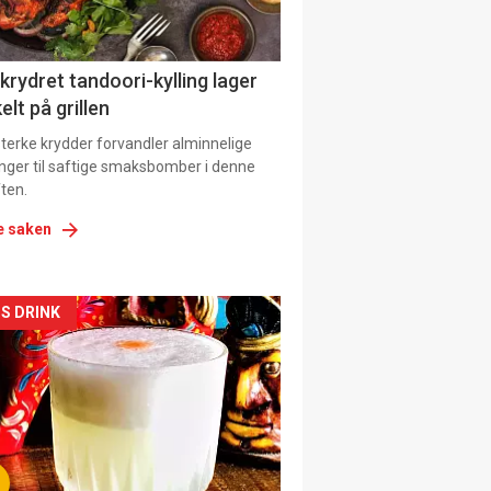
 krydret tandoori-kylling lager
elt på grillen
 sterke krydder forvandler alminnelige
inger til saftige smaksbomber i denne
ten.
e saken
kler
S DRINK
il
tion