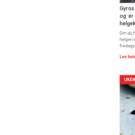
Dag
Gyros 
og er 
rett
helge
2
Om du ha
helgen e
fredags
Les hel
Arti
UKEN
deta
-
sec
11