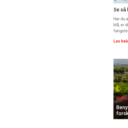
Uke
Se så 
vin
Har du 
blå, er
fangste
Les hel
Eve
sing
KURS 
Benyt
forsk