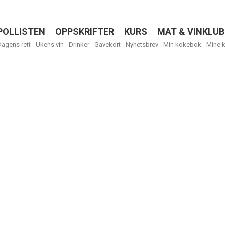
POLLISTEN
OPPSKRIFTER
KURS
MAT & VINKLUB
Menu
Dagens rett
Ukens vin
Drinker
Gavekort
Nyhetsbrev
Min kokebok
Mine 
R