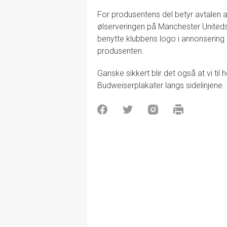
For produsentens del betyr avtalen a
ølserveringen på Manchester Uniteds h
benytte klubbens logo i annonsering 
produsenten.
Ganske sikkert blir det også at vi t
Budweiserplakater langs sidelinjene.