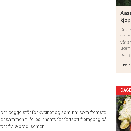
Aase
kjøp
Du st
velge.
vår s
ukent
polhy
Les h
Arti
DAGE
deta
r som begge står for kvalitet og som har som fremste
-
er sammen til felles innsats for fortsatt fremgang på
tant fra ølprodusenten.
sec