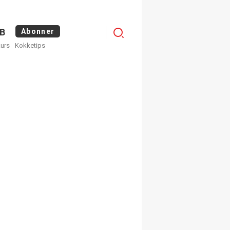
Logg
B
Abonner
kurs
Kokketips
inn
egistrer deg