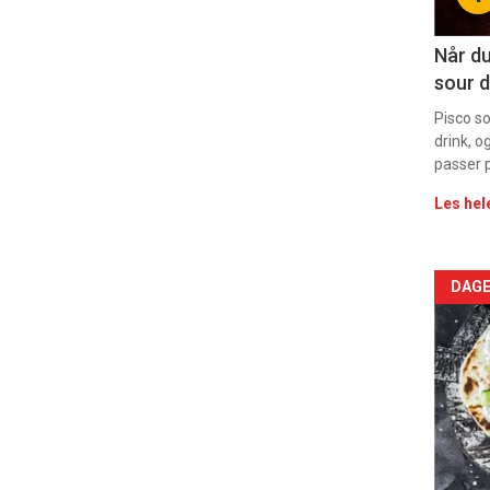
11
Dag
Når du
sour d
rett
Pisco s
drink, o
passer p
Les hel
Arti
DAGE
deta
-
sec
11