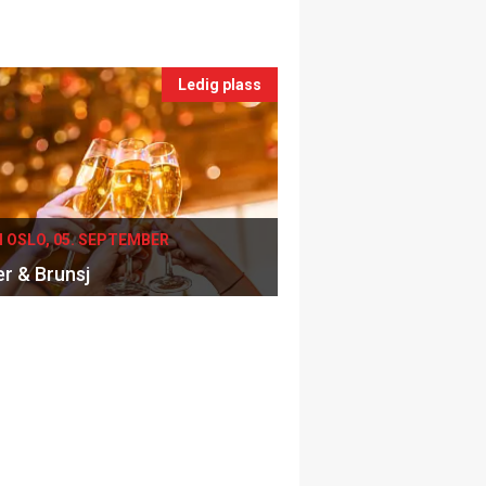
Ledig plass
I OSLO, 05. SEPTEMBER
er & Brunsj