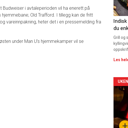
11
t Budweiser i avtaleperioden vil ha enerett på
jemmebane; Old Trafford. I tillegg kan de fritt
Indisk
og vareinnpakning, heter det i en pressemelding fra
du enk
Grill og
il høsten under Man U's hjemmekamper vil se
kyllingv
oppskrif
Les hel
Arti
UKEN
deta
-
sec
+