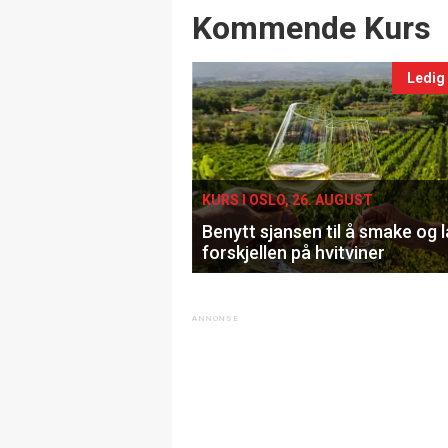
Events
Kommende Kurs
Ledig
KURS I OSLO, 26. AUGUST
Benytt sjansen til å smake og 
forskjellen på hvitviner