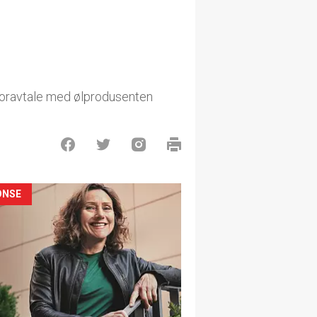
soravtale med ølprodusenten
ONSE