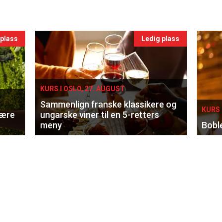
 plass
Ledig plass
KURS I OSLO, 27. AUGUST
Sammenlign franske klassikere og
KURS 
lære
ungarske viner til en 5-retters
meny
Bobl