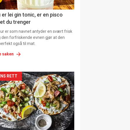
ens
 er lei gin tonic, er en pisco
et du trenger
our er som navnet antyder en svært frisk
g den forfriskende evnen gjør at den
erfekt også til mat.
e saken
kler
NS RETT
il
tion