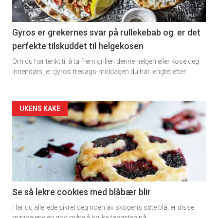
section
11
Gyros er grekernes svar på rullekebab og er det
perfekte tilskuddet til helgekosen
Dagens
Om du har tenkt til å ta frem grillen denne helgen eller kose deg
rett
innendørs ,er gyros fredags-middagen du har lengtet etter.
2
Artikler
UKENS KAKE
detail
-
section
11
Se så lekre cookies med blåbær blir
Har du allerede sikret deg noen av skogens søte blå, er disse
Ukens
minipaiene en god måte å bruke fangsten på.