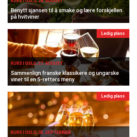
KURS I OSLO, 26. AUGUST
Benytt sjansen til å smake og lære forskjellen
på hvitviner
Ledig plass
KURS I OSLO, 27. AUGUST
Sammenlign franske klassikere og ungarske
viner til en 5-retters meny
Ledig plass
KURS I OSLO, 05. SEPTEMBER