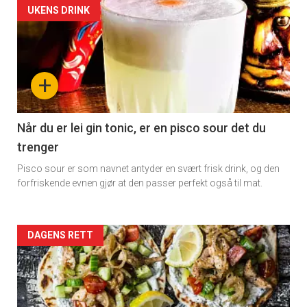
Artikler
UKENS DRINK
detail
-
+
section
11
Når du er lei gin tonic, er en pisco sour det du
trenger
Dagens
Pisco sour er som navnet antyder en svært frisk drink, og den
rett
forfriskende evnen gjør at den passer perfekt også til mat.
Artikler
DAGENS RETT
detail
-