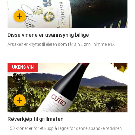
nå
+
-
3
Disse vinene er usannsynlig billige
Årsaken er knyttet til eieren som får sin «lønn i himmelen».
Forsiden
UKENS VIN
akkurat
nå
+
-
4
Røverkjøp til grillmaten
150 kroner er for et kupp å regne for denne spanske rødvinen.