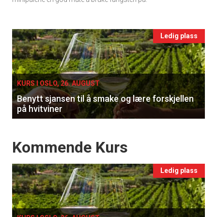
vin
Events
Ledig plass
single
KURS I OSLO, 26. AUGUST
Benytt sjansen til å smake og lære forskjellen
på hvitviner
Events
Kommende Kurs
Ledig plass