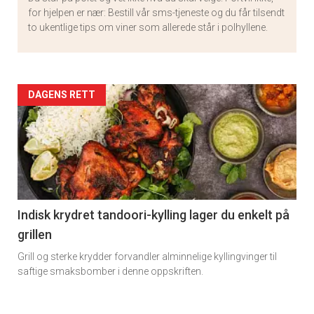
for hjelpen er nær: Bestill vår sms-tjeneste og du får tilsendt
to ukentlige tips om viner som allerede står i polhyllene.
Artikler
DAGENS RETT
detail
-
section
11
Indisk krydret tandoori-kylling lager du enkelt på
grillen
Grill og sterke krydder forvandler alminnelige kyllingvinger til
saftige smaksbomber i denne oppskriften.