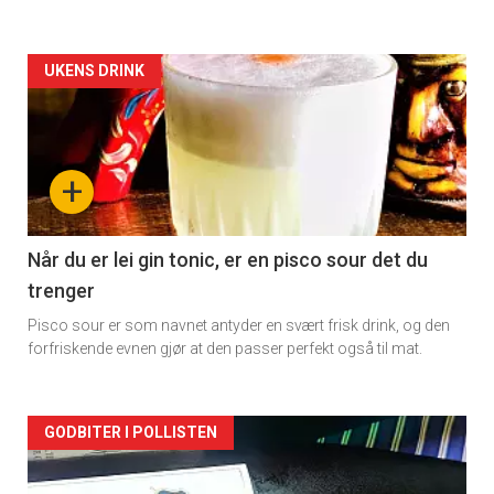
Forsiden
UKENS DRINK
akkurat
nå
+
-
2
Når du er lei gin tonic, er en pisco sour det du
trenger
Pisco sour er som navnet antyder en svært frisk drink, og den
forfriskende evnen gjør at den passer perfekt også til mat.
Forsiden
GODBITER I POLLISTEN
akkurat