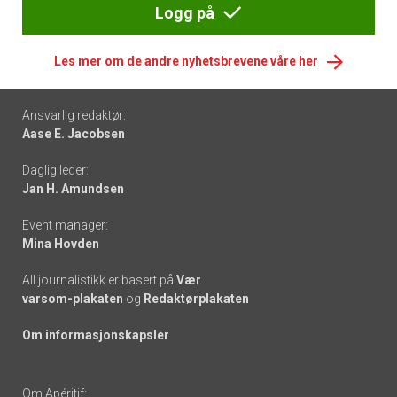
Logg på
Les mer om de andre nyhetsbrevene våre her
Footer
Ansvarlig redaktør:
Aase E. Jacobsen
-
Daglig leder:
links
Jan H. Amundsen
Event manager:
Mina Hovden
All journalistikk er basert på
Vær
varsom-plakaten
og
Redaktørplakaten
Om informasjonskapsler
Om Apéritif: