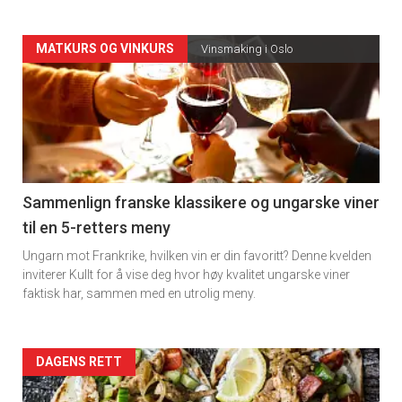
Forsiden
MATKURS OG VINKURS
Vinsmaking i Oslo
akkurat
nå
-
5
Sammenlign franske klassikere og ungarske viner
til en 5-retters meny
Ungarn mot Frankrike, hvilken vin er din favoritt? Denne kvelden
inviterer Kullt for å vise deg hvor høy kvalitet ungarske viner
faktisk har, sammen med en utrolig meny.
Forsiden
DAGENS RETT