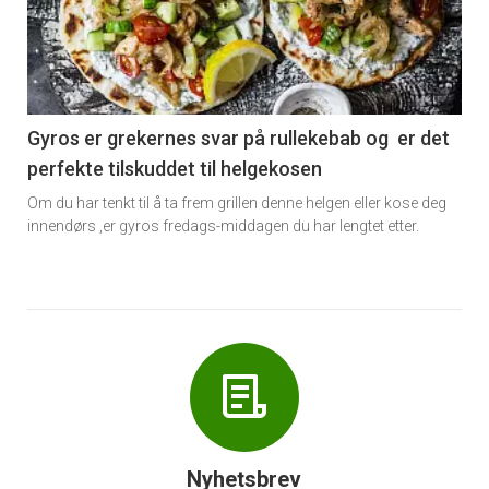
akkurat
nå
-
6
Gyros er grekernes svar på rullekebab og er det
perfekte tilskuddet til helgekosen
Om du har tenkt til å ta frem grillen denne helgen eller kose deg
innendørs ,er gyros fredags-middagen du har lengtet etter.
Nyhetsbrev