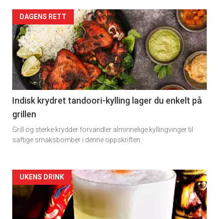
DAGENS RETT
Indisk krydret tandoori-kylling lager du enkelt på
grillen
Grill og sterke krydder forvandler alminnelige kyllingvinger til
saftige smaksbomber i denne oppskriften.
Forsiden
UKENS DRINK
akkurat