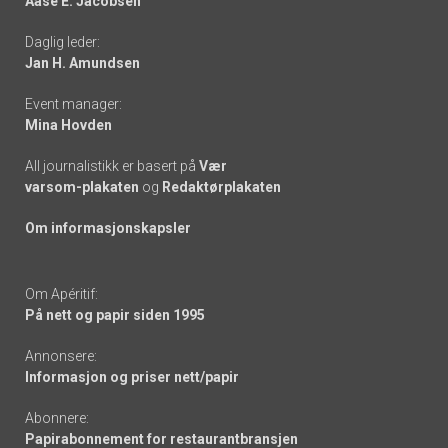
Aase E. Jacobsen
-
Daglig leder:
links
Jan H. Amundsen
Event manager:
Mina Hovden
All journalistikk er basert på
Vær
varsom-plakaten
og
Redaktørplakaten
Om informasjonskapsler
Om Apéritif:
På nett og papir siden 1995
Annonsere:
Informasjon og priser nett/papir
Abonnere:
Papirabonnement for restaurantbransjen