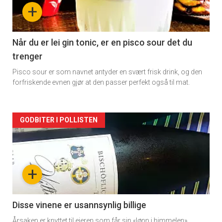
nå
+
-
2
Når du er lei gin tonic, er en pisco sour det du
trenger
Pisco sour er som navnet antyder en svært frisk drink, og den
forfriskende evnen gjør at den passer perfekt også til mat.
Forsiden
GODBITER I POLLISTEN
akkurat
nå
+
-
3
Disse vinene er usannsynlig billige
Årsaken er knyttet til eieren som får sin «lønn i himmelen».