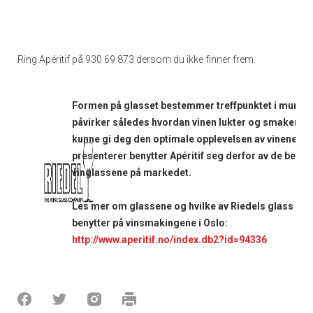
Ring Apéritif på 930 69 873 dersom du ikke finner frem.
Formen på glasset bestemmer treffpunktet i munne
påvirker således hvordan vinen lukter og smaker. Fo
kunne gi deg den optimale opplevelsen av vinene vi
presenterer benytter Apéritif seg derfor av de beste
vinglassene på markedet.
Les mer om glassene og hvilke av Riedels glass Apér
benytter på vinsmakingene i Oslo:
http://www.aperitif.no/index.db2?id=94336