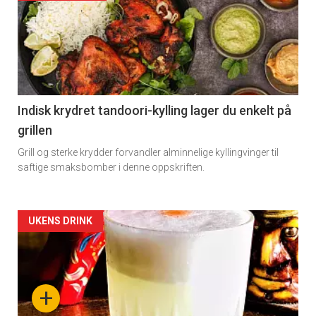
detail
-
section
11
Indisk krydret tandoori-kylling lager du enkelt på
grillen
Grill og sterke krydder forvandler alminnelige kyllingvinger til
saftige smaksbomber i denne oppskriften.
Artikler
UKENS DRINK
detail
-
+
section