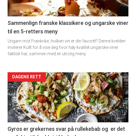
-
5
Sammenlign franske klassikere og ungarske viner
til en 5-retters meny
Ungarn mot Frankrike, hvilken vin er din favoritt? Denne kvelden
inviterer Kullt for å vise deg hvor høy kvalitet ungarske viner
faktisk har, sammen med en utrolig meny.
Forsiden
DAGENS RETT
akkurat
nå
-
6
Gyros er grekernes svar på rullekebab og er det