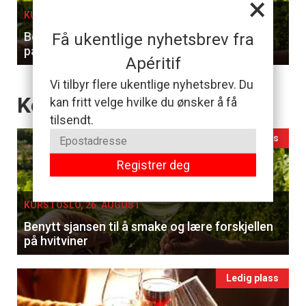
×
KURS I OSLO, 26. AUGUST
Få ukentlige nyhetsbrev fra
Benytt sjansen til å smake og lære forskjellen
på hvitviner
Apéritif
Vi tilbyr flere ukentlige nyhetsbrev. Du
Events
Kommende Kurs
kan fritt velge hvilke du ønsker å få
tilsendt.
Ledig plass
Registrer deg
KURS I OSLO, 26. AUGUST
Benytt sjansen til å smake og lære forskjellen
på hvitviner
Ledig plass