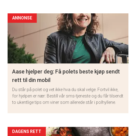
ANNONSE
Aase hjelper deg: Få polets beste kjøp sendt
rett til din mobil
Du står på polet og vet ikke hva du skal velge. Fortvil ikke,
for hjelpen er nær: Bestill vår sms-tjeneste og du får tilsendt
to ukentlige tips om viner som allerede står i polhyllene.
Artikler
DAGENS RETT