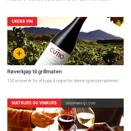
Forsiden
UKENS VIN
akkurat
nå
+
-
4
Røverkjøp til grillmaten
150 kroner er for et kupp å regne for denne spanske rødvinen.
Forsiden
MATKURS OG VINKURS
Vinsmaking i Oslo
akkurat
nå