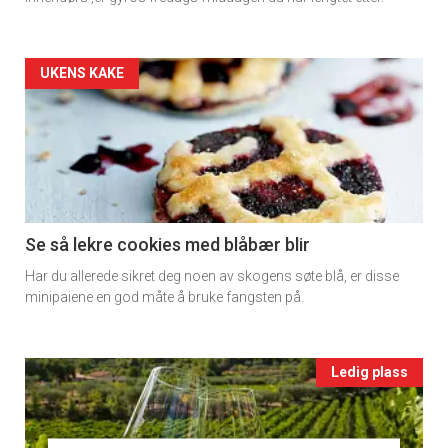
rett
2
Artikler
UKENS KAKE
detail
-
section
11
Se så lekre cookies med blåbær blir
Har du allerede sikret deg noen av skogens søte blå, er disse
Ukens
minipaiene en god måte å bruke fangsten på.
vin
Events
Ledig plass
single