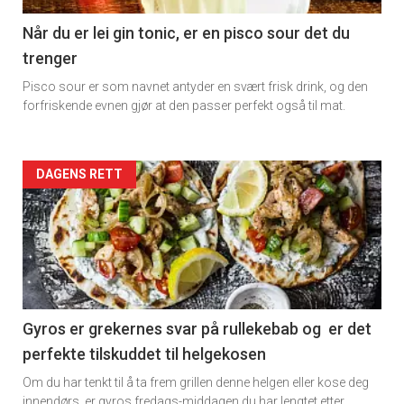
11
Når du er lei gin tonic, er en pisco sour det du
trenger
Dagens
Pisco sour er som navnet antyder en svært frisk drink, og den
rett
forfriskende evnen gjør at den passer perfekt også til mat.
Artikler
DAGENS RETT
detail
-
section
11
Gyros er grekernes svar på rullekebab og er det
perfekte tilskuddet til helgekosen
Dagens
Om du har tenkt til å ta frem grillen denne helgen eller kose deg
innendørs ,er gyros fredags-middagen du har lengtet etter.