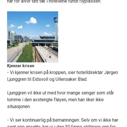
har for alvor tatt tak i hotellene rundt flyplassen.
Kjenner krisen
- Vi kjenner krisen på kroppen, sier hotelldirektør Jørgen
Ljunggren til Eidsvoll og Ullensaker Blad.
Ljunggren vil ikke ut med hvor mange senger som står
tomme i den avstengte fløyen, men han liker ikke
situasjonen.
- Vi ser kontinuerlig på bemanningen. Selv om vi ikke har
sagt opp ansatte, har vi i dag 30 færre stillinger enn for