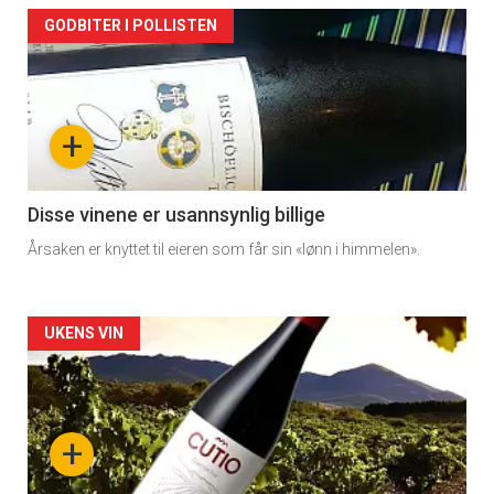
Artikler
GODBITER I POLLISTEN
detail
-
+
section
11
Disse vinene er usannsynlig billige
Årsaken er knyttet til eieren som får sin «lønn i himmelen».
Dagens
rett
Artikler
UKENS VIN
detail
-
+
section