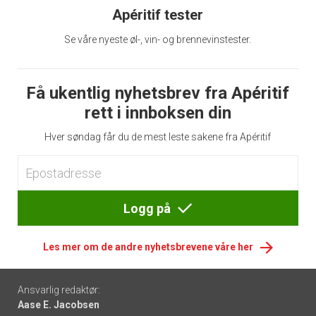
Apéritif tester
Se våre nyeste øl-, vin- og brennevinstester.
Få ukentlig nyhetsbrev fra Apéritif
rett i innboksen din
Hver søndag får du de mest leste sakene fra Apéritif
Logg på
Les mer om de andre nyhetsbrevene våre her
Footer
Ansvarlig redaktør:
Aase E. Jacobsen
-