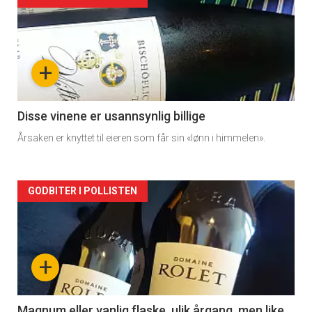
Forsiden
akkurat
nå
+
-
2
Disse vinene er usannsynlig billige
Årsaken er knyttet til eieren som får sin «lønn i himmelen».
Forsiden
GODBITER I POLLISTEN
akkurat
nå
+
-
3
Magnum eller vanlig flaske, ulik årgang, men like