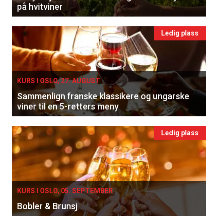
på hvitviner
Ledig plass
KURS I OSLO, 27. AUGUST
Sammenlign franske klassikere og ungarske
×
viner til en 5-retters meny
Få ukentlige nyhetsbrev fra
Ledig plass
Apéritif
Vi tilbyr flere ukentlige nyhetsbrev. Du
kan fritt velge hvilke du ønsker å få
tilsendt.
KURS I OSLO, 05. SEPTEMBER
Bobler & Brunsj