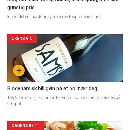
gunstig pris
Innholdet er chardonnay fra en av toppcruene i Jura.
Forsiden
UKENS VIN
akkurat
nå
+
-
4
Biodynamisk billigvin på et pol nær deg
169,90 er utrolig lavt priset for en vin som denne. Den finnes på
60+ pol.
Forsiden
DAGENS RETT