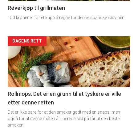
11
Røverkjøp til grillmaten
150 kroner er for et kupp å regne for denne spanske rødvinen.
Dagens
rett
Artikler
DAGENS RETT
2
detail
-
section
11
Rollmops: Det er en grunn til at tyskere er ville
etter denne retten
Ukens
Det er ikke bare for at den smaker godt med en snaps, men
vin
også for at denne måten å tilberede sild på får ut den beste
smaken.