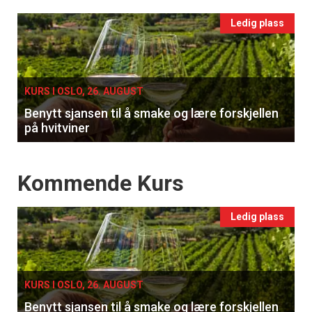
Events
Ledig plass
single
KURS I OSLO, 26. AUGUST
Benytt sjansen til å smake og lære forskjellen
på hvitviner
Events
Kommende Kurs
Ledig plass
KURS I OSLO, 26. AUGUST
Benytt sjansen til å smake og lære forskjellen