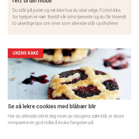
rett til din mobil
Du står på polet og vet ikke hva du skal velge. Fortvil ikke,
for hjelpen er nær: Bestill vår sms-tjeneste og du får tilsendt
to ukentlige tips om viner som allerede står i polhyllene.
Artikler
UKENS KAKE
detail
-
section
11
Se så lekre cookies med blåbær blir
Har du allerede sikret deg noen av skogens søte blå, er disse
minipaiene en god måte å bruke fangsten på.