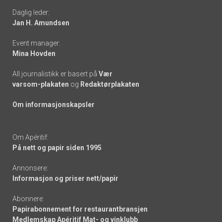
Daglig leder:
links
Jan H. Amundsen
Event manager:
Mina Hovden
All journalistikk er basert på
Vær
varsom-plakaten
og
Redaktørplakaten
Om informasjonskapsler
Om Apéritif:
På nett og papir siden 1995
Annonsere:
Informasjon og priser nett/papir
Abonnere:
Papirabonnement for restaurantbransjen
Medlemskap Apéritif Mat- og vinklubb