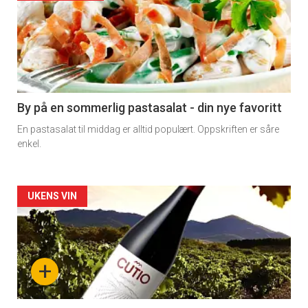
akkurat
nå
-
5
By på en sommerlig pastasalat - din nye favoritt
En pastasalat til middag er alltid populært. Oppskriften er såre
enkel.
Forsiden
UKENS VIN
akkurat
nå
+
-