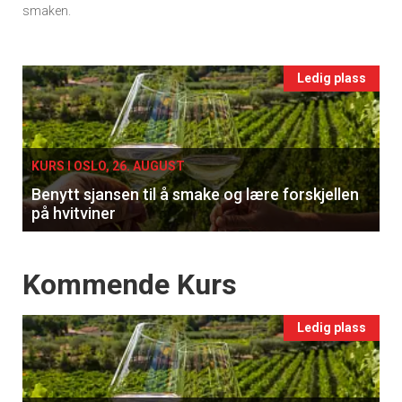
smaken.
Events
Ledig plass
single
KURS I OSLO, 26. AUGUST
Benytt sjansen til å smake og lære forskjellen
på hvitviner
Events
Kommende Kurs
Ledig plass