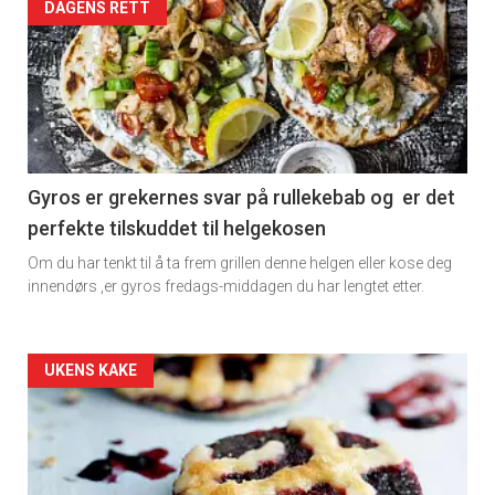
Artikler
DAGENS RETT
detail
-
section
11
Gyros er grekernes svar på rullekebab og er det
perfekte tilskuddet til helgekosen
Dagens
Om du har tenkt til å ta frem grillen denne helgen eller kose deg
rett
innendørs ,er gyros fredags-middagen du har lengtet etter.
Artikler
UKENS KAKE
detail
-