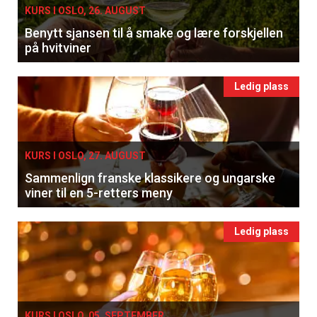
KURS I OSLO, 26. AUGUST
Benytt sjansen til å smake og lære forskjellen
×
på hvitviner
Få ukentlige nyhetsbrev fra
Ledig plass
Apéritif
Vi tilbyr flere ukentlige nyhetsbrev. Du
kan fritt velge hvilke du ønsker å få
KURS I OSLO, 27. AUGUST
tilsendt.
Sammenlign franske klassikere og ungarske
viner til en 5-retters meny
Registrer deg
Ledig plass
KURS I OSLO, 05. SEPTEMBER