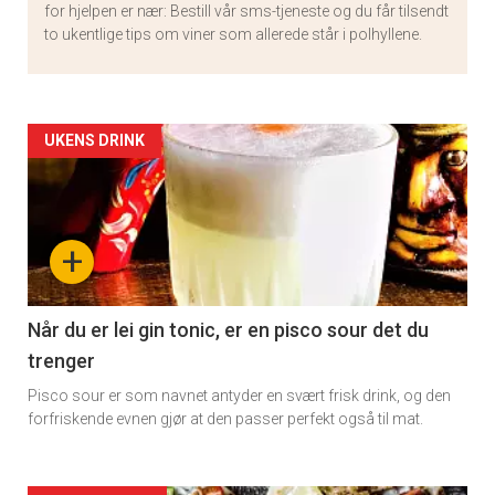
for hjelpen er nær: Bestill vår sms-tjeneste og du får tilsendt
to ukentlige tips om viner som allerede står i polhyllene.
Artikler
UKENS DRINK
detail
-
+
section
11
Når du er lei gin tonic, er en pisco sour det du
trenger
Pisco sour er som navnet antyder en svært frisk drink, og den
forfriskende evnen gjør at den passer perfekt også til mat.