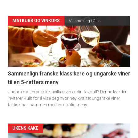
Forsiden
MATKURS OG VINKURS
Vinsmaking i Oslo
akkurat
nå
-
5
Sammenlign franske klassikere og ungarske viner
til en 5-retters meny
Ungarn mot Frankrike, hvilken vin er din favoritt? Denne kvelden
inviterer Kullt for å vise deg hvor høy kvalitet ungarske viner
faktisk har, sammen med en utrolig meny.
Forsiden
UKENS KAKE