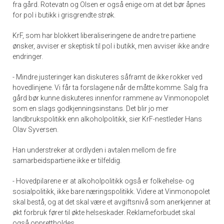
fra gård. Rotevatn og Olsen er også enige om at det bør åpnes
for pol i butikk i grisgrendte strøk.
KrF, som har blokkert liberaliseringene de andre tre partiene
ønsker, avviser er skeptisk til pol i butikk, men avviser ikke andre
endringer.
- Mindre justeringer kan diskuteres såframt de ikke rokker ved
hovedlinjene. Vi får ta forslagene når de måtte komme. Salg fra
gård bør kunne diskuteres innenfor rammene av Vinmonopolet
som en slags godkjenningsinstans. Det blir jo mer
landbrukspolitikk enn alkoholpolitikk, sier KrF-nestleder Hans
Olav Syversen.
Han understreker at ordlyden i avtalen mellom de fire
samarbeidspartiene ikke er tilfeldig.
- Hovedpilarene er at alkoholpolitikk også er folkehelse- og
sosialpolitikk, ikke bare næringspolitikk. Videre at Vinmonopolet
skal bestå, og at det skal være et avgiftsnivå som anerkjenner at
økt forbruk fører til økte helseskader. Reklameforbudet skal
også opprettholdes.