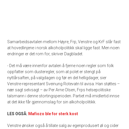
Samarbeidsavtalen mellom Høyre, Frp, Venstre og KrF slår fast
at hovedlinjene i norsk alkoholpolitikk skal ligge fast. Men noen
endringer er det rom for, skriver Dagbladet.
- Det må være innenfor avtalen å fjerne noen regler som folk
oppfatter som dusteregler, som at polet er stengt på
nyttårsaften, på valgdagen og før en del helligdager, sier
Venstre-representant Sveinung Rotevatn til avisa. Han støttes –
nær sagt selvsagt – av Per Arne Olsen, Frps helsepolitiske
talsmann i denne stortingsperioden. Partiet må imidlertid innse
at det ikke får gjennomslag for sin alkoholpolitikk.
LES OGSÅ:
Mafiozo ble for sterk kost
Venstre ønsker også å tillate salg av egenprodusert øl og cider