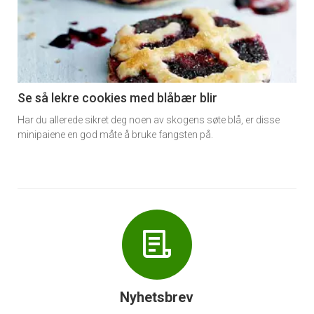
akkurat
nå
-
6
Se så lekre cookies med blåbær blir
Har du allerede sikret deg noen av skogens søte blå, er disse
minipaiene en god måte å bruke fangsten på.
Nyhetsbrev