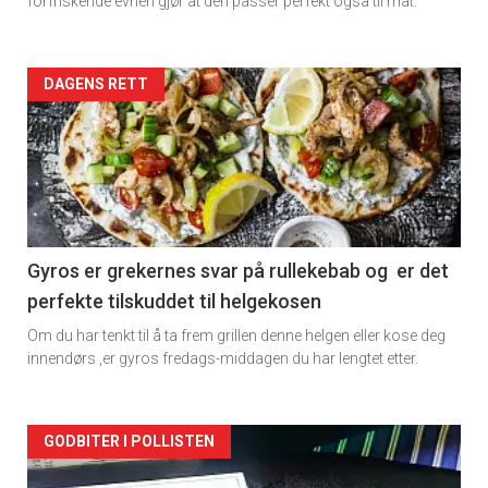
forfriskende evnen gjør at den passer perfekt også til mat.
Forsiden
DAGENS RETT
akkurat
nå
-
2
Gyros er grekernes svar på rullekebab og er det
perfekte tilskuddet til helgekosen
Om du har tenkt til å ta frem grillen denne helgen eller kose deg
innendørs ,er gyros fredags-middagen du har lengtet etter.
Forsiden
GODBITER I POLLISTEN