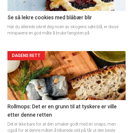
section
11
Se så lekre cookies med blåbær blir
Har du allerede sikret deg noen av skogens søte blå, er disse
Dagens
minipaiene en god måte å bruke fangsten på.
rett
2
Artikler
DAGENS RETT
detail
-
section
11
Rollmops: Det er en grunn til at tyskere er ville
etter denne retten
Ukens
Det er ikke bare for at den smaker godt med en snaps, men
vin
også for at denne måten å tilberede sild på får ut den beste