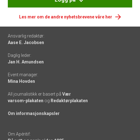
Les mer om de andre nyhetsbrevene våre her
Footer
Ansvarlig redaktør:
Aase E. Jacobsen
-
Daglig leder:
links
Jan H. Amundsen
Event manager:
Mina Hovden
All journalistikk er basert på
Vær
varsom-plakaten
og
Redaktørplakaten
Om informasjonskapsler
Om Apéritif: