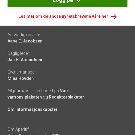
Les mer om de andre nyhetsbrevene våre her
Footer
Ansvarlig redaktør:
Aase E. Jacobsen
-
Daglig leder:
links
Jan H. Amundsen
Event manager:
Mina Hovden
All journalistikk er basert på
Vær
varsom-plakaten
og
Redaktørplakaten
Om informasjonskapsler
Om Apéritif: