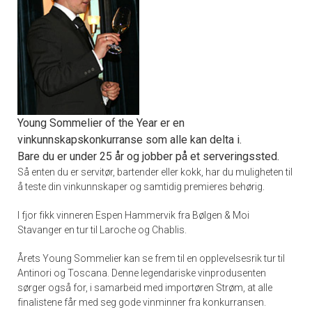
Young Sommelier of the Year er en
vinkunnskapskonkurranse som alle kan delta i.
Bare du er under 25 år og jobber på et serveringssted.
Så enten du er servitør, bartender eller kokk, har du muligheten til
å teste din vinkunnskaper og samtidig premieres behørig.
I fjor fikk vinneren Espen Hammervik fra Bølgen & Moi
Stavanger en tur til Laroche og Chablis.
Årets Young Sommelier kan se frem til en opplevelsesrik tur til
Antinori og Toscana. Denne legendariske vinprodusenten
sørger også for, i samarbeid med importøren Strøm, at alle
finalistene får med seg gode vinminner fra konkurransen.