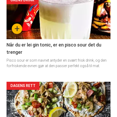
Artikler
UKENS DRINK
detail
-
+
section
11
Når du er lei gin tonic, er en pisco sour det du
trenger
Dagens
Pisco sour er som navnet antyder en svært frisk drink, og den
rett
forfriskende evnen gjør at den passer perfekt også til mat.
Artikler
DAGENS RETT
detail
-