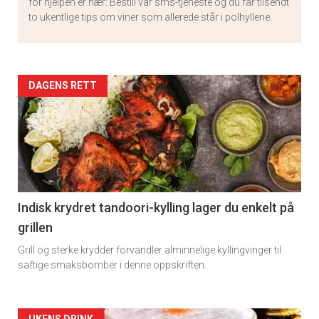
for hjelpen er nær: Bestill vår sms-tjeneste og du får tilsendt
to ukentlige tips om viner som allerede står i polhyllene.
Artikler
DAGENS RETT
detail
-
section
11
Indisk krydret tandoori-kylling lager du enkelt på
grillen
Grill og sterke krydder forvandler alminnelige kyllingvinger til
saftige smaksbomber i denne oppskriften.