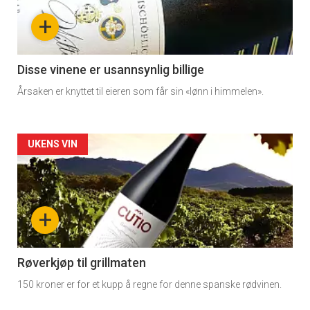
nå
+
-
3
Disse vinene er usannsynlig billige
Årsaken er knyttet til eieren som får sin «lønn i himmelen».
Forsiden
UKENS VIN
akkurat
nå
+
-
4
Røverkjøp til grillmaten
150 kroner er for et kupp å regne for denne spanske rødvinen.