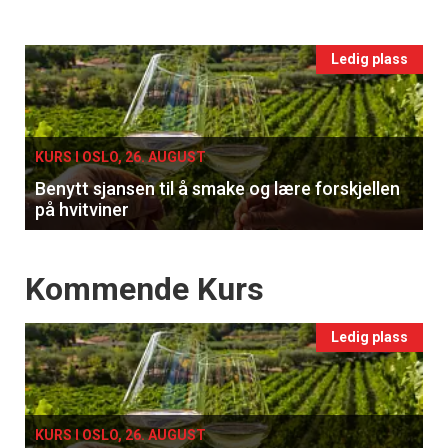
vin
Events
Ledig plass
single
KURS I OSLO, 26. AUGUST
Benytt sjansen til å smake og lære forskjellen
på hvitviner
Events
Kommende Kurs
Ledig plass
KURS I OSLO, 26. AUGUST