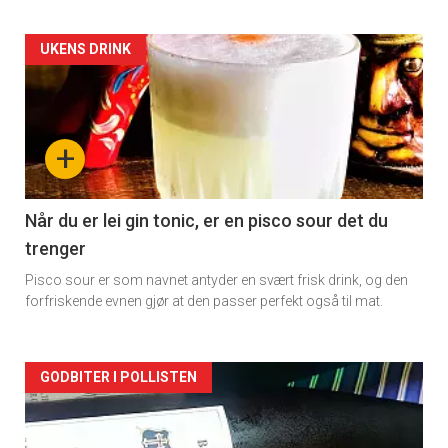
Forsiden
UKENS DRINK
akkurat
nå
+
-
2
Når du er lei gin tonic, er en pisco sour det du
trenger
Pisco sour er som navnet antyder en svært frisk drink, og den
forfriskende evnen gjør at den passer perfekt også til mat.
Forsiden
GODBITER I POLLISTEN
akkurat