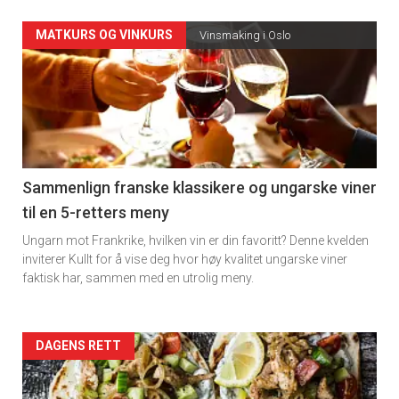
Forsiden
MATKURS OG VINKURS
Vinsmaking i Oslo
akkurat
nå
-
5
Sammenlign franske klassikere og ungarske viner
til en 5-retters meny
Ungarn mot Frankrike, hvilken vin er din favoritt? Denne kvelden
inviterer Kullt for å vise deg hvor høy kvalitet ungarske viner
faktisk har, sammen med en utrolig meny.
Forsiden
DAGENS RETT
akkurat