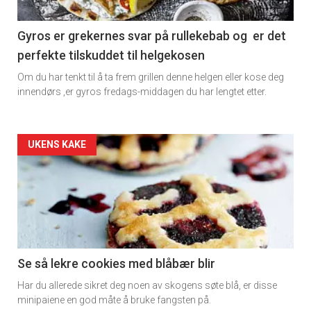
section
11
Gyros er grekernes svar på rullekebab og er det
perfekte tilskuddet til helgekosen
Dagens
Om du har tenkt til å ta frem grillen denne helgen eller kose deg
rett
innendørs ,er gyros fredags-middagen du har lengtet etter.
2
Artikler
UKENS KAKE
detail
-
section
11
Se så lekre cookies med blåbær blir
Har du allerede sikret deg noen av skogens søte blå, er disse
Ukens
minipaiene en god måte å bruke fangsten på.