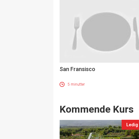
San Fransisco
5 minutter
Events
Kommende Kurs
Ledig