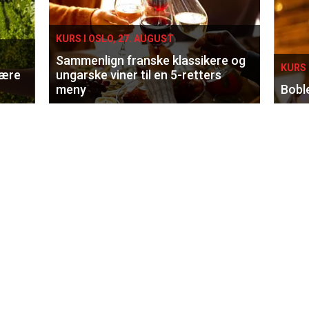
KURS I OSLO, 27. AUGUST
Sammenlign franske klassikere og
KURS 
lære
ungarske viner til en 5-retters
meny
Bobl