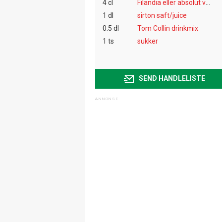
4 cl
Filandia eller absolut vodka.
1 dl
sirton saft/juice
0.5 dl
Tom Collin drinkmix
1 ts
sukker
SEND HANDLELISTE