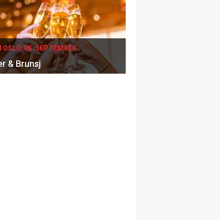
I OSLO, 05. SEPTEMBER
er & Brunsj