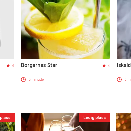
Borgarnes Star
Iskald
4
4
5 minutter
5 mi
 plass
Ledig plass