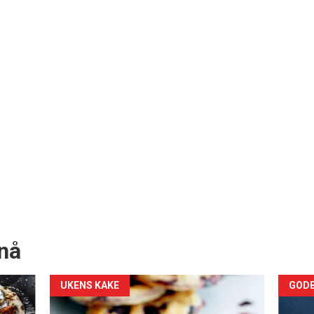
nå
Forsiden
For
UKENS KAKE
GODB