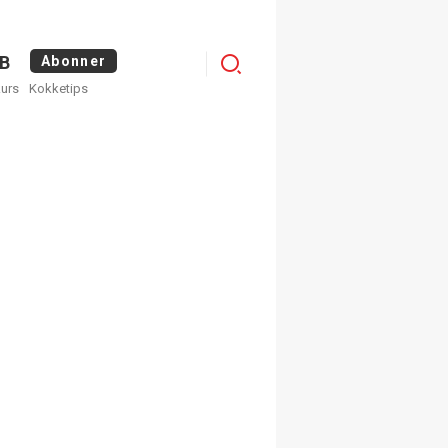
Logg
B
Abonner
kurs
Kokketips
inn
×
ge nyhetsbrev fra
Apéritif
 ukentlige nyhetsbrev. Du
 hvilke du ønsker å få
egistrer deg