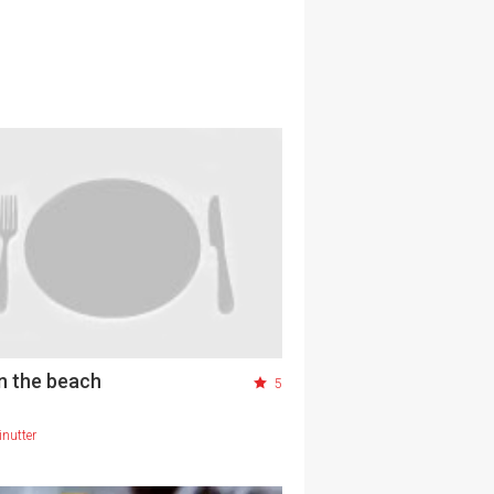
n the beach
5
nutter