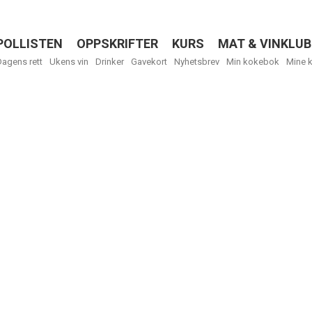
POLLISTEN
OPPSKRIFTER
KURS
MAT & VINKLUB
Menu
Dagens rett
Ukens vin
Drinker
Gavekort
Nyhetsbrev
Min kokebok
Mine 
Få ukentli
Vi tilbyr flere
kan fritt velge
tilsendt.
R