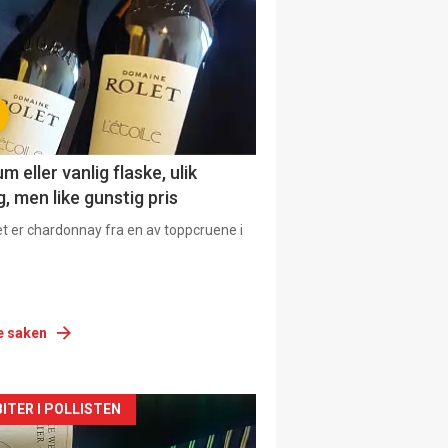
urat
 eller vanlig flaske, ulik
, men like gunstig pris
et er chardonnay fra en av toppcruene i
e saken
siden
ITER I POLLISTEN