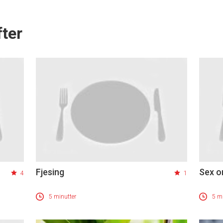
ter
Fjesing
Sex o
4
1
5 minutter
5 mi