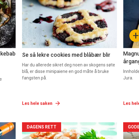
akkurat
akk
nå
nå
-
-
+
2
3
lekebab
Magnum
Se så lekre cookies med blåbær blir
årgang
Har du allerede sikret deg noen av skogens søte
blå, er disse minipaiene en god måte å bruke
Innhold
fangsten på.
Jura.
e
Les hele saken
Les hel
Forsiden
For
DAGENS RETT
GODB