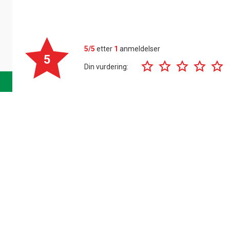
5/5
etter
1
anmeldelser
5
Din vurdering: