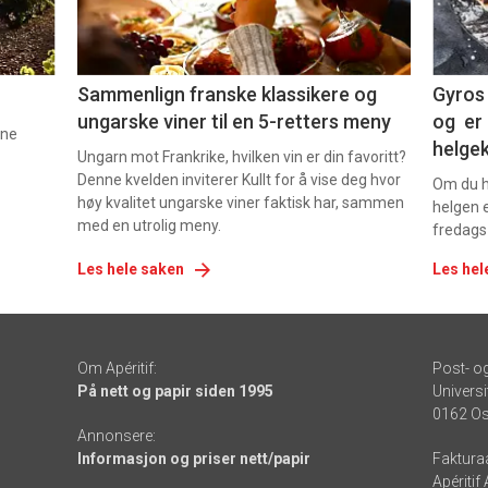
-
-
5
6
Sammenlign franske klassikere og
Gyros 
ungarske viner til en 5-retters meny
og er 
nne
helge
Ungarn mot Frankrike, hvilken vin er din favoritt?
Denne kvelden inviterer Kullt for å vise deg hvor
Om du ha
høy kvalitet ungarske viner faktisk har, sammen
helgen e
med en utrolig meny.
fredags
Les hele saken
Les hel
Om Apéritif:
Post- o
På nett og papir siden 1995
Universi
0162 Os
Annonsere:
Informasjon og priser nett/papir
Faktura
Apéritif