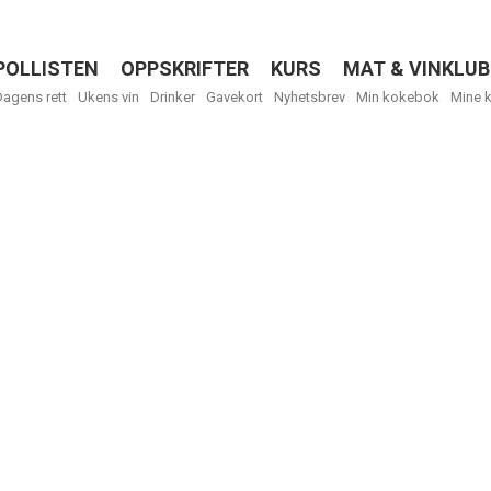
POLLISTEN
OPPSKRIFTER
KURS
MAT & VINKLUB
Menu
Dagens rett
Ukens vin
Drinker
Gavekort
Nyhetsbrev
Min kokebok
Mine 