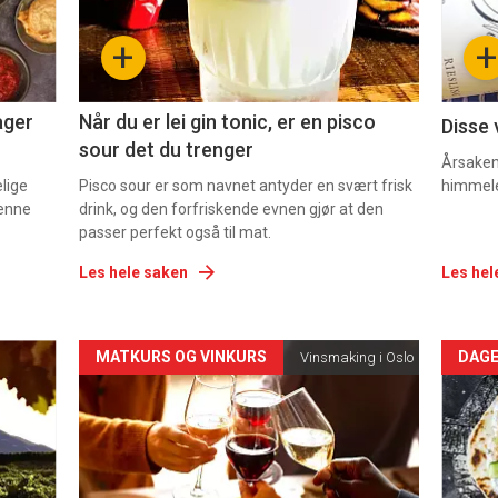
-
-
+
+
2
3
ager
Når du er lei gin tonic, er en pisco
Disse 
sour det du trenger
Årsaken 
elige
Pisco sour er som navnet antyder en svært frisk
himmel
denne
drink, og den forfriskende evnen gjør at den
passer perfekt også til mat.
Les hele saken
Les hel
Forsiden
For
MATKURS OG VINKURS
DAGE
Vinsmaking i Oslo
akkurat
akk
nå
nå