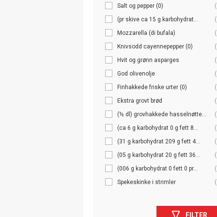
Salt og pepper (0)
(
(pr skive ca 15 g karbohydrat...
(
Mozzarella (di bufala)
(
Knivsodd cayennepepper (0)
(
Hvit og grønn asparges
(
God olivenolje
(
Finhakkede friske urter (0)
(
Ekstra grovt brød
(
(½ dl) grovhakkede hasselnøtte...
(
(ca 6 g karbohydrat 0 g fett 8...
(
(31 g karbohydrat 209 g fett 4...
(
(05 g karbohydrat 20 g fett 36...
(
(006 g karbohydrat 0 fett 0 pr...
(
Spekeskinke i strimler
(
FILTER