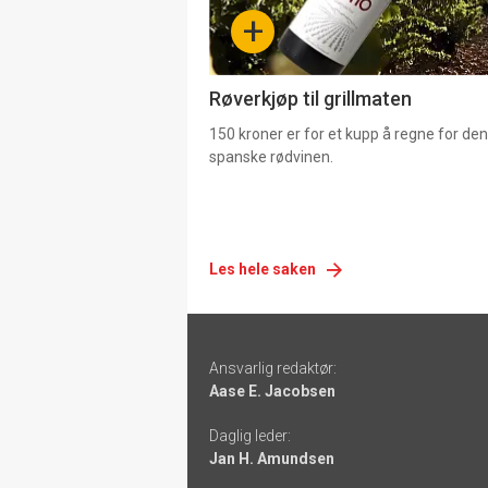
-
+
4
Røverkjøp til grillmaten
150 kroner er for et kupp å regne for de
spanske rødvinen.
Les hele saken
Footer
Ansvarlig redaktør:
-
Aase E. Jacobsen
links
Daglig leder:
Jan H. Amundsen