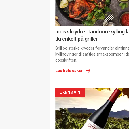
Indisk krydret tandoori-kylling l
du enkelt på grillen
Grill og sterke krydder forvandler alminn
kyllingvinger til saftige smaksbomber i 
oppskriften.
Les hele saken
Forsiden
UKENS VIN
akkurat
nå