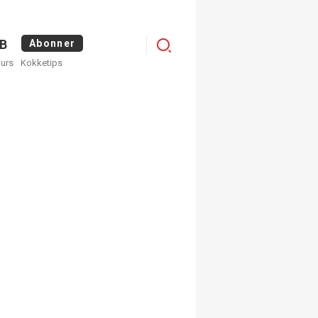
Logg
B
Abonner
kurs
Kokketips
inn