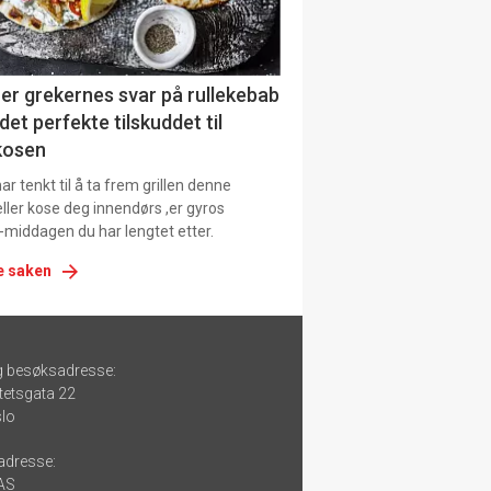
er grekernes svar på rullekebab
det perfekte tilskuddet til
kosen
r tenkt til å ta frem grillen denne
ller kose deg innendørs ,er gyros
-middagen du har lengtet etter.
e saken
g besøksadresse:
tetsgata 22
lo
adresse:
 AS