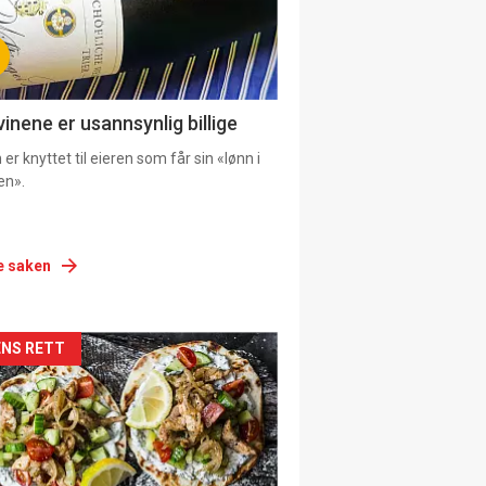
vinene er usannsynlig billige
er knyttet til eieren som får sin «lønn i
en».
e saken
siden
NS RETT
urat