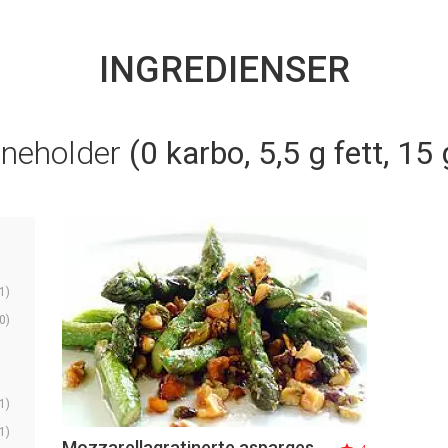
INGREDIENSER
nneholder
(0 karbo, 5,5 g fett, 15 
1)
0)
1)
1)
Mozzarellagratinerte asparges