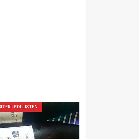
siden
ITER I POLLISTEN
urat