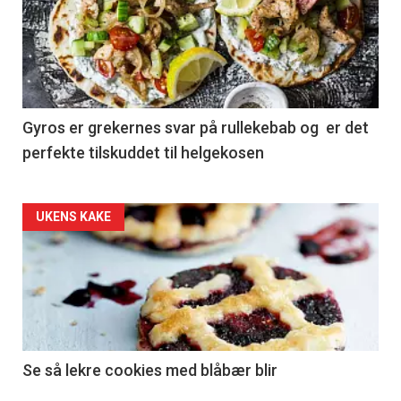
Gyros er grekernes svar på rullekebab og er det
perfekte tilskuddet til helgekosen
Forsiden
UKENS KAKE
akkurat
nå
-
2
Se så lekre cookies med blåbær blir