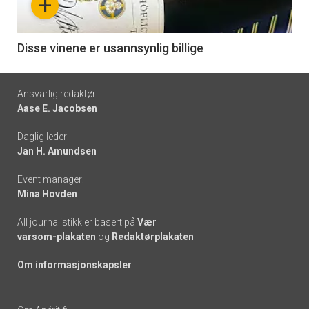
+
-
6
Disse vinene er usannsynlig billige
Footer
Ansvarlig redaktør:
Aase E. Jacobsen
-
Daglig leder:
links
Jan H. Amundsen
Event manager:
Mina Hovden
All journalistikk er basert på
Vær
varsom-plakaten
og
Redaktørplakaten
Om informasjonskapsler