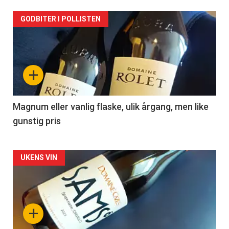
Forsiden
GODBITER I POLLISTEN
akkurat
nå
+
-
3
Magnum eller vanlig flaske, ulik årgang, men like
gunstig pris
Forsiden
UKENS VIN
akkurat
nå
+
-