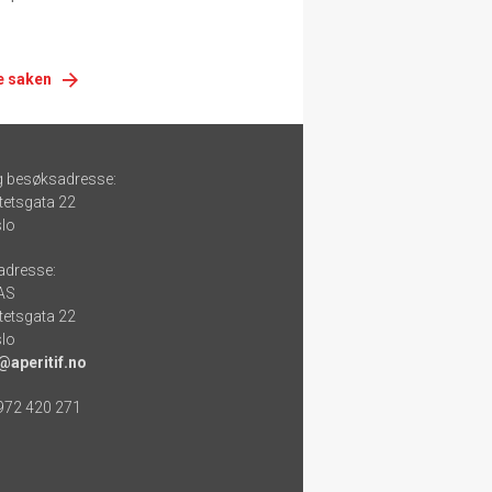
e saken
g besøksadresse:
tetsgata 22
lo
adresse:
 AS
tetsgata 22
lo
@aperitif.no
 972 420 271