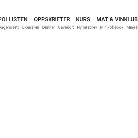
POLLISTEN
OPPSKRIFTER
KURS
MAT & VINKLUB
Menu
Dagens rett
Ukens vin
Drinker
Gavekort
Nyhetsbrev
Min kokebok
Mine 