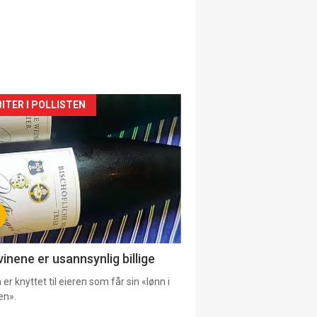
siden
ITER I POLLISTEN
urat
vinene er usannsynlig billige
er knyttet til eieren som får sin «lønn i
en».