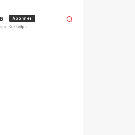
Logg
B
Abonner
kurs
Kokketips
inn