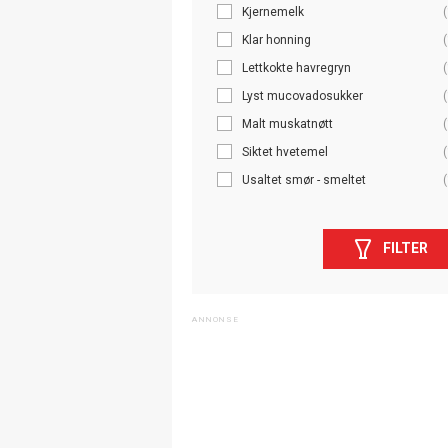
Kjernemelk
(
Klar honning
(
Lettkokte havregryn
(
Lyst mucovadosukker
(
Malt muskatnøtt
(
Siktet hvetemel
(
Usaltet smør - smeltet
(
FILTER