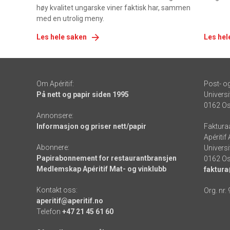
høy kvalitet ungarske viner faktisk har, sammen
med en utrolig meny.
Les hele saken
Les hel
Om Apéritif:
Post- o
På nett og papir siden 1995
Universi
0162 Os
Annonsere:
Informasjon og priser nett/papir
Faktura
Apéritif
Abonnere:
Universi
Papirabonnement for restaurantbransjen
0162 Os
Medlemskap Apéritif Mat- og vinklubb
faktura
Kontakt oss:
Org. nr.
aperitif@aperitif.no
Telefon
+47 21 45 61 60