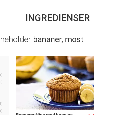
INGREDIENSER
nneholder
bananer, most
1)
0)
1)
1)
Bananmuffins med honning