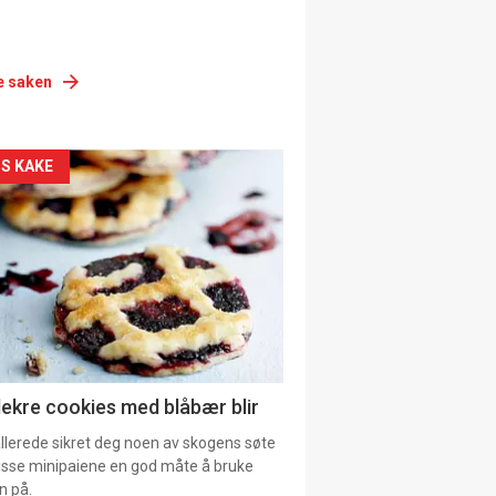
e saken
siden
S KAKE
urat
lekre cookies med blåbær blir
allerede sikret deg noen av skogens søte
 disse minipaiene en god måte å bruke
n på.