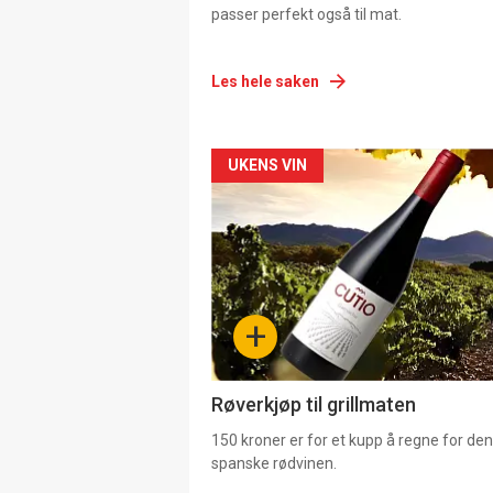
passer perfekt også til mat.
Les hele saken
Forsiden
UKENS VIN
akkurat
nå
-
+
4
Røverkjøp til grillmaten
150 kroner er for et kupp å regne for de
spanske rødvinen.