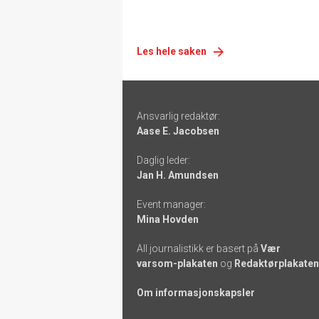
Les hele saken
Footer
Ansvarlig redaktør:
-
Aase E. Jacobsen
links
Daglig leder:
Jan H. Amundsen
Event manager:
Mina Hovden
All journalistikk er basert på
Vær
varsom-plakaten
og
Redaktørplakaten
Om informasjonskapsler