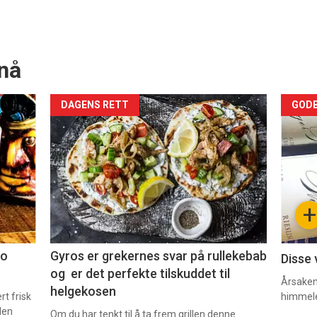
nå
Forsiden
For
DAGENS RETT
GODB
akkurat
akk
nå
nå
-
-
+
2
3
co
Gyros er grekernes svar på rullekebab
Disse 
og er det perfekte tilskuddet til
Årsaken 
helgekosen
t frisk
himmel
den
Om du har tenkt til å ta frem grillen denne