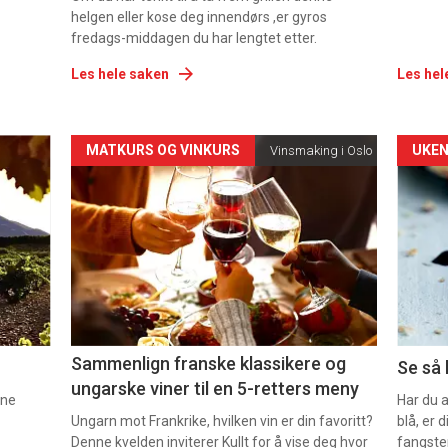
helgen eller kose deg innendørs ,er gyros
fredags-middagen du har lengtet etter.
Les hele saken
Les hel
Forsiden
For
MATKURS OG VINKURS
UKEN
Vinsmaking i Oslo
akkurat
akk
nå
nå
-
-
5
6
Sammenlign franske klassikere og
Se så 
ungarske viner til en 5-retters meny
nne
Har du 
Ungarn mot Frankrike, hvilken vin er din favoritt?
blå, er
Denne kvelden inviterer Kullt for å vise deg hvor
fangste