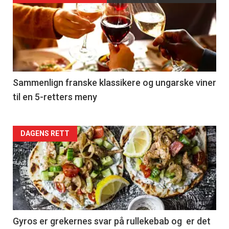
akkurat
nå
-
5
Sammenlign franske klassikere og ungarske viner
til en 5-retters meny
Forsiden
DAGENS RETT
akkurat
nå
-
6
Gyros er grekernes svar på rullekebab og er det