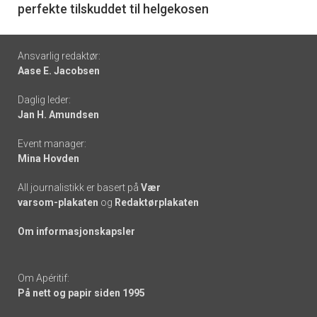
perfekte tilskuddet til helgekosen
Footer
Ansvarlig redaktør:
Aase E. Jacobsen
-
Daglig leder:
links
Jan H. Amundsen
Event manager:
Mina Hovden
All journalistikk er basert på
Vær
varsom-plakaten
og
Redaktørplakaten
Om informasjonskapsler
Om Apéritif:
På nett og papir siden 1995