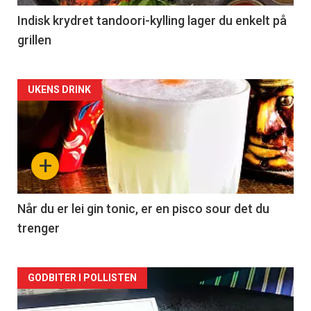
Indisk krydret tandoori-kylling lager du enkelt på
grillen
Forsiden
UKENS DRINK
akkurat
nå
+
-
2
Når du er lei gin tonic, er en pisco sour det du
trenger
Forsiden
GODBITER I POLLISTEN
akkurat